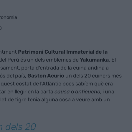
tronomia
0
entment
Patrimoni Cultural Immaterial de la
 del Perú és un dels emblemes de
Yakumanka
. El
isament, porta d'entrada de la cuina andina a
ós del país,
Gaston
Acurio
un dels 20 cuiners més
 aquest costat de l'Atlàntic pocs sabíem què era
tar en llegir en la carta
causa
o
anticucho
, i una
 llet de tigre tenia alguna cosa a veure amb un
n dels 20