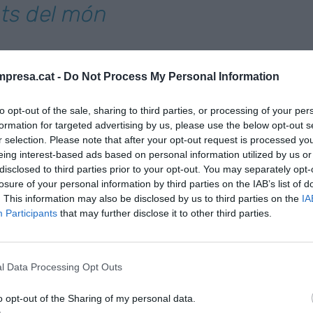
nts del món
ompanyia que compta amb 12 marques en més de
 món (el seu últim segell,
Jarana
, vol introduir la
presa.cat -
Do Not Process My Personal Information
r dels Estats Units). A Espanya Yakumanka -olla
to opt-out of the sale, sharing to third parties, or processing of your per
uí de l'aclamat xef i des de llavors és la referència
formation for targeted advertising by us, please use the below opt-out s
sa de la cuina andina. El restaurant que ha fet els
r selection. Please note that after your opt-out request is processed y
itos
i
pisco
sours
venuts des de la seva obertura.
eing interest-based ads based on personal information utilized by us or
disclosed to third parties prior to your opt-out. You may separately opt-
eu soci i director, vinculat a
Acurio
International
losure of your personal information by third parties on the IAB’s list of
b aquesta proposta única, no cal desplaçar-se a
. This information may also be disclosed by us to third parties on the
IA
r bon marisc o peix salvatge a la brasa”.
Participants
that may further disclose it to other third parties.
oni Cultural de la
l Data Processing Opt Outs
o opt-out of the Sharing of my personal data.