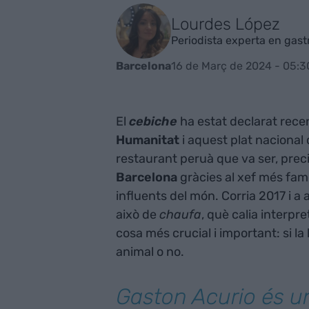
Lourdes López
Periodista experta en gas
16 de Març de 2024 - 05:3
Barcelona
El
cebiche
ha estat declarat rec
Humanitat
i aquest plat nacional
restaurant peruà que va ser, prec
Barcelona
gràcies al xef més fam
influents del món. Corria 2017 i a
això de
chaufa
, què calia interpre
cosa més crucial i important: si la
animal o no.
Gaston Acurio és u