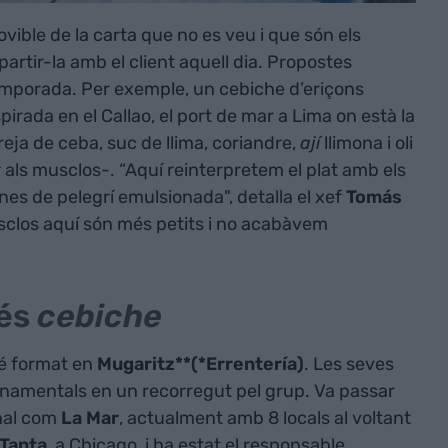
ovible de la carta que no es veu i que són els
rtir-la amb el client aquell dia. Propostes
mporada. Per exemple, un cebiche d’eriçons
rada en el Callao, el port de mar a Lima on està la
reja de ceba, suc de llima, coriandre,
ají
llimona i oli
 als musclos-. “Aquí reinterpretem el plat amb els
ines de pelegrí emulsionada", detalla el xef
Tomás
usclos aquí són més petits i no acabàvem
més
cebiche
bé format en
Mugaritz**(*Errentería)
. Les seves
 fonamentals en un recorregut pel grup. Va passar
onal com
La Mar
, actualment amb 8 locals al voltant
Tanta
, a Chicago, i ha estat el responsable