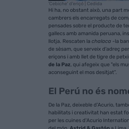
'Cebiche' d'eriçó | Cedida
Hi ha, no obstant això, una part m
cambrers els encarregats de compa
pensades sobre el producte de te
gallecs amb amanida peruana, inspi
llotja. Rescaten la
chalaca
-la bar
de sèsam, que serveix d'adreç per
eriçons i amb llet de tigre de petx
de la Paz
, qui afegeix que "els m
aconseguint el mos desitjat”.
El Perú no és no
De la Paz, deixeble d'Acurio, tam
habilitats i creativitat han estat
per les cuines d'Acurio Internati
del món,
Astrid & Gastón
a Lima,