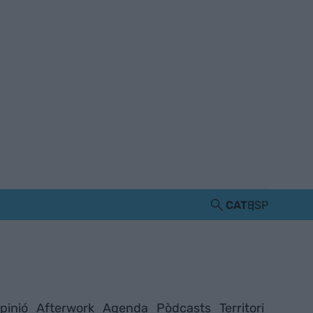
CAT
ESP
pinió
Afterwork
Agenda
Pòdcasts
Territori