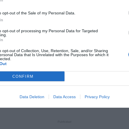
In
Ó
In: el currículum perfecte
o opt-out of the Sale of my Personal Data.
In
per optimitzar el perfil d'una xarxa social
onal de referència
to opt-out of processing my Personal Data for Targeted
Corón
ing.
In
o opt-out of Collection, Use, Retention, Sale, and/or Sharing
ersonal Data that Is Unrelated with the Purposes for which it
lected.
Out
CONFIRM
güent
Data Deletion
Data Access
Privacy Policy