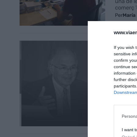
una de l
comerç '
Per
María
www.viaem
BARCELO
If you wish 
Pere O
sensitive in
Per
Josep
confirm you
continue se
information 
further disc
participants
Downstream 
Persona
I want t