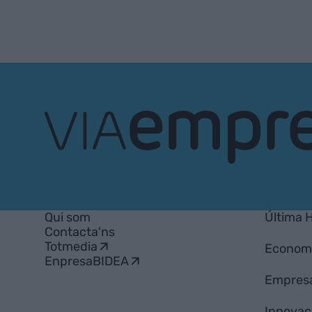
VIA
Empresa
Qui som
Última 
Contacta'ns
Totmedia
Econom
EnpresaBIDEA
Empres
Innovac