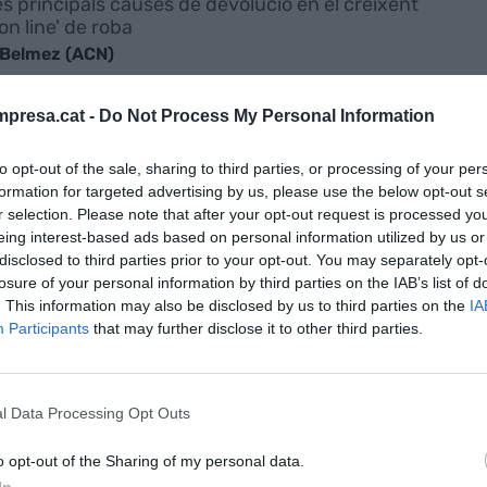
es principals causes de devolució en el creixent
on line' de roba
 Belmez (ACN)
presa.cat -
Do Not Process My Personal Information
NA
to opt-out of the sale, sharing to third parties, or processing of your per
riol Costa forma periodistes viatgers
formation for targeted advertising by us, please use the below opt-out s
 Maria Casasús
r selection. Please note that after your opt-out request is processed y
eing interest-based ads based on personal information utilized by us or
disclosed to third parties prior to your opt-out. You may separately opt-
losure of your personal information by third parties on the IAB’s list of
. This information may also be disclosed by us to third parties on the
IA
Participants
that may further disclose it to other third parties.
l Data Processing Opt Outs
o opt-out of the Sharing of my personal data.