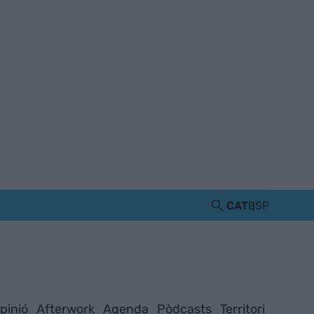
CAT
ESP
pinió
Afterwork
Agenda
Pòdcasts
Territori