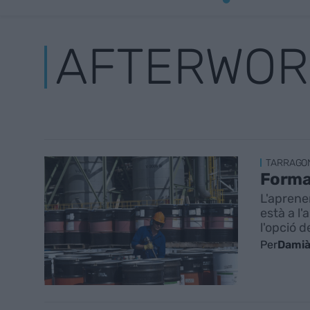
AFTERWOR
TARRAGO
Formac
L'aprenen
està a l
l'opció 
Per
Damià