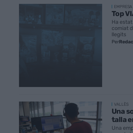
EMPRESA
Top VI
Ha estat 
comiat d
llegits
Per
Redac
VALLÈS
Una so
talla e
Una empr