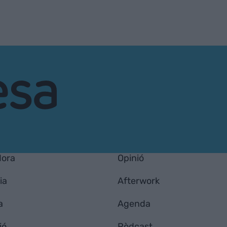
Hora
Opinió
ia
Afterwork
a
Agenda
ió
Pòdcast