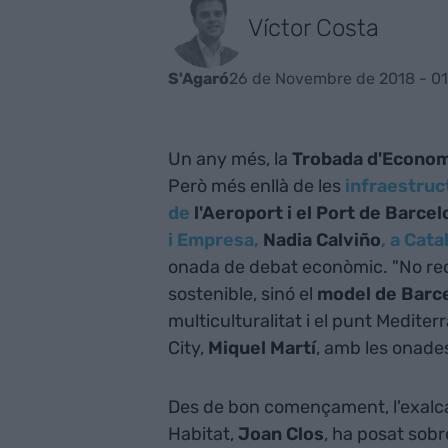
Víctor Costa
26 de Novembre de 2018 - 01
S'Agaró
Un any més, la
Trobada d'Econom
Però més enllà de les
infraestruct
de
l'Aeroport i el Port de Barce
i Empresa,
Nadia Calviño
, a Cat
onada de debat econòmic. "No r
sostenible, sinó el
model de Barc
multiculturalitat i el punt Medite
City,
Miquel Martí
, amb les onade
Des de bon començament, l'exalca
Habitat,
Joan Clos
, ha posat sobr