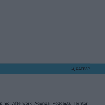
CAT
ESP
pinió
Afterwork
Agenda
Pòdcasts
Territori