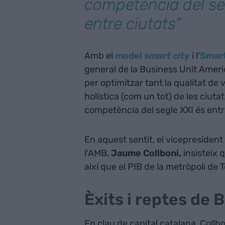
competència del se
entre ciutats"
Amb el
model
smart city
i l'
Smart
general de la Business Unit Ameri
per optimitzar tant la qualitat de
holística (com un tot) de les ciut
competència del segle XXI és entre
En aquest sentit, el vicepresiden
l'AMB,
Jaume Collboni,
insisteix 
així que el PIB de la metròpoli de
Èxits i reptes de 
En clau de capital catalana, Collbo