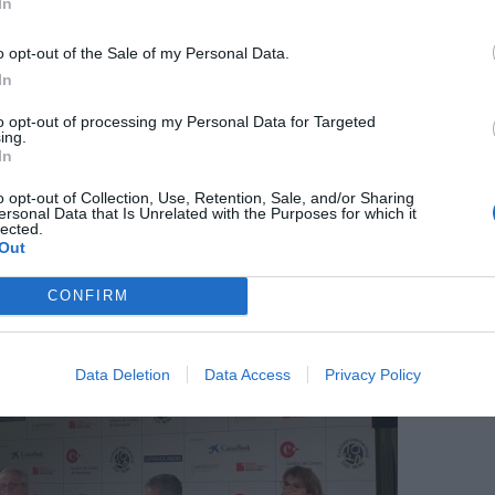
ciutats
In
o opt-out of the Sale of my Personal Data.
aixaBank,
Enric Fernández
, tot apunta cap a les
In
enda tenen un grau d'urbanització més alt i les
mercats laborals més eficients". l no és només una
to opt-out of processing my Personal Data for Targeted
ing.
re empreses, treballadors i clients o baixos costos
In
la concentració.
o opt-out of Collection, Use, Retention, Sale, and/or Sharing
ersonal Data that Is Unrelated with the Purposes for which it
lected.
Out
CONFIRM
Data Deletion
Data Access
Privacy Policy