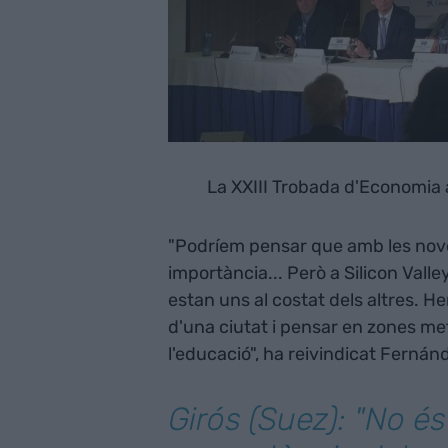
La XXIII Trobada d'Economia a 
"Podríem pensar que amb les noves 
importància... Però a Silicon Valle
estan uns al costat dels altres. H
d'una ciutat i pensar en zones me
l'educació", ha reivindicat Ferná
Girós (Suez): "No és