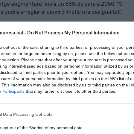
tatge augmentarà fins a un 68% de cara a 2050. "Si
s podrà arreglar el canvi climàtic o la desigualtat",
presa.cat -
Do Not Process My Personal Information
ank): "Hem de
to opt-out of the sale, sharing to third parties, or processing of your per
eixamplar les
formation for targeted advertising by us, please use the below opt-out s
tat i pensar en
r selection. Please note that after your opt-out request is processed y
eing interest-based ads based on personal information utilized by us or
es"
disclosed to third parties prior to your opt-out. You may separately opt-
losure of your personal information by third parties on the IAB’s list of
. This information may also be disclosed by us to third parties on the
IA
Participants
that may further disclose it to other third parties.
olt pel gran
Sherlock Holmes
,
Arthur Conan
a per a la posteritat: un terç del talent es troba a
nta fins a un 7% de la població britànica. D'això ja
l Data Processing Opt Outs
o opt-out of the Sharing of my personal data.