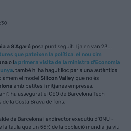
:30
ia a S'Agaró
posa punt seguit. I ja en van 23...
ures que pateixen la política
,
el nou cim
lona
o l
a primera visita de la ministra d'Economia
alunya
, també hi ha hagut lloc per a una autèntica
eclamem el model
Silicon Valley
que no és
elona
amb petites i mitjanes empreses,
rrani", ha assegurat el CEO de Barcelona Tech
s de la Costa Brava de fons.
lde de Barcelona i exdirector executiu d'ONU -
e la taula que un 55% de la població mundial ja viu