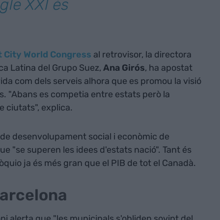
gle XXI és
 City World Congress
al retrovisor, la directora
ca Latina del Grupo Suez,
Ana Girós
, ha apostat
 vida com dels serveis alhora que es promou la visió
ats. "Abans es competia entre estats però la
 ciutats", explica.
t de desenvolupament social i econòmic de
que "se superen les idees d'estats nació". Tant és
 Tòquio ja és més gran que el PIB de tot el Canadà.
Barcelona
ni alerta que "les municipals s'obliden sovint del