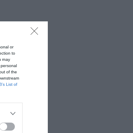
sonal or
ection to
ou may
 personal
out of the
 downstream
B’s List of