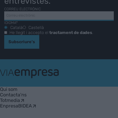
entrevistes.
CORREU ELECTRÒNIC
IDIOMA*
Català
Castellà
He llegit i accepto el
tractament de dades
.
Subscriure's
VIA
Empresa
Qui som
Contacta'ns
Totmedia
EnpresaBIDEA