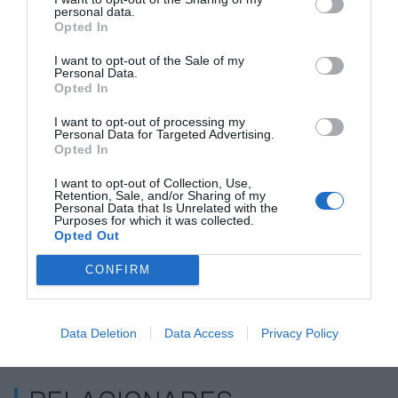
personal data.
dia. Malgrat que aquesta porció de creueristes
Opted In
suposa només el 8% dels turistes vacacionals,
I want to opt-out of the Sale of my
concentren el 20% de la despesa total realitzada
Personal Data.
Opted In
pels turistes vacacionals a Barcelona.
I want to opt-out of processing my
Personal Data for Targeted Advertising.
Opted In
Afegir
VIA Empresa
com a font preferida de
Google de forma gratuïta
I want to opt-out of Collection, Use,
Estigues informat amb les últimes notícies d'actualitat
Retention, Sale, and/or Sharing of my
ACTIVAR ARA
Personal Data that Is Unrelated with the
Purposes for which it was collected.
Opted Out
CONFIRM
Data Deletion
Data Access
Privacy Policy