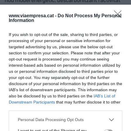
nou model energètic, descarbonitzant l’activitat
marítima-portuària, reduint la contaminació i
incrementant la intermodalitat.
www.viaempresa.cat -
Do Not Process My Personal
Information
Es tracta d’un sector que factura anualment
If you wish to opt-out of the sale, sharing to third parties, or
1.083 milions d’euros amb una contribució al PIB
processing of your personal or sensitive information for
targeted advertising by us, please use the below opt-out
català de 562 milions d’euros, més de 9.000 llocs
section to confirm your selection. Please note that after your
de treball directes i indirectes; unes rendes fiscals
opt-out request is processed you may continue seeing
generades de 206 milions per impostos estatals i
interest-based ads based on personal information utilized by
us or personal information disclosed to third parties prior to
autonòmics, i 1,6 milions d’euros provinents de la
your opt-out. You may separately opt-out of the further
recaptació de la taxa turística. A més, el 73% de
disclosure of your personal information by third parties on the
l’impacte econòmic dels creuers en termes de
IAB’s list of downstream participants. This information may
facturació es queda a la ciutat de Barcelona.
also be disclosed by us to third parties on the
IAB’s List of
Downstream Participants
that may further disclose it to other
third parties.
Actualment, el 27% dels creueristes de Barcelona
Personal Data Processing Opt Outs
fan visita amb pernoctació a la ciutat, amb una
despesa mitjana per persona de 230 euros per
I want to opt-out of the Sharing of my