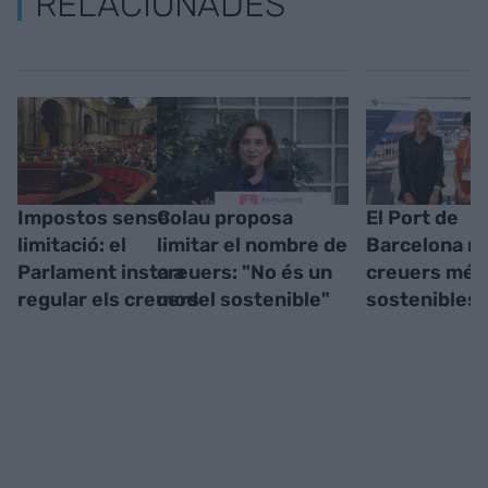
RELACIONADES
Impostos sense
Colau proposa
El Port de
limitació: el
limitar el nombre de
Barcelona r
Parlament insta a
creuers: "No és un
creuers més 
regular els creuers
model sostenible"
sostenibles