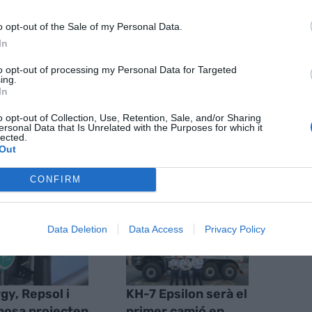
la Unió Europea".
o opt-out of the Sale of my Personal Data.
In
nt preferida de Google de forma
ACTIVAR ARA
to opt-out of processing my Personal Data for Targeted
ícies d'actualitat
ing.
In
o opt-out of Collection, Use, Retention, Sale, and/or Sharing
ersonal Data that Is Unrelated with the Purposes for which it
lected.
S
Out
CONFIRM
Data Deletion
Data Access
Privacy Policy
gy, Repsol i
KH-7 Epsilon serà el
osa projecten
primer camió en