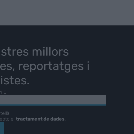
stres millors
ies, reportatges i
istes.
NIC
tellà
cepto el
tractament de dades
.