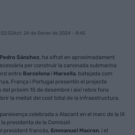
 02:32
Act. 24 de Gener de 2024 - 8:45
Pedro Sánchez
, ha xifrat en aproximadament
 necessària per construir la canonada submarina
erd entre
Barcelona
i
Marsella
, batejada com
nya, França i Portugal presentin el projecte
del pròxim 15 de desembre i així rebre fons
ir la meitat del cost total de la infraestructura.
mpareixença celebrada a Alacant en el marc de la IX
a presidenta de la Comissió
 el president francès,
Emmanuel Macron
, i el