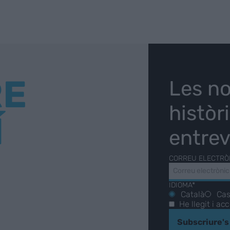
RE
Les no
històr
Í
entrev
CORREU ELECTRÒ
IDIOMA*
Català
Cas
He llegit i ac
Subscriure's