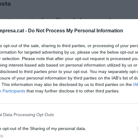
osta
.
veu transportar
dos milions de tones anuals
% del total de la
Unió Europea
d'aquesta energia
presa.cat -
Do Not Process My Personal Information
decidir serà l'origen i és que mentre el president
sibilitat d'obtenir hidrogen d'origen nuclear, cosa
to opt-out of the sale, sharing to third parties, or processing of your per
formation for targeted advertising by us, please use the below opt-out s
es d'Espanya i Portugal insisteixen que l'hidrogen
r selection. Please note that after your opt-out request is processed y
procedència fotovoltaica o eòlica.
eing interest-based ads based on personal information utilized by us or
disclosed to third parties prior to your opt-out. You may separately opt-
losure of your personal information by third parties on the IAB’s list of
la Von der Leyen, ha mostrat el total suport de la
. This information may also be disclosed by us to third parties on the
IA
n l'hidrogen, que "canviarà la història d'Europa i
Participants
that may further disclose it to other third parties.
istema energètic" ha dit. S'ha mostrat també
nya, França i Portugal de cara a continuar
a i ha declarat que "El projecte va clarament en la
l Data Processing Opt Outs
guda perquè apliquin als fons comunitaris. Això
o opt-out of the Sharing of my personal data.
rincipi molt prometedor. La Península Ibèrica serà
In