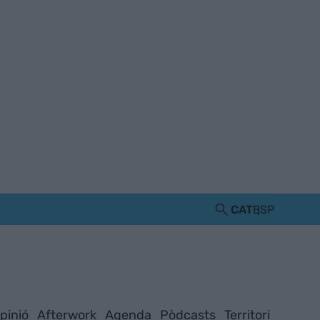
CAT
ESP
pinió
Afterwork
Agenda
Pòdcasts
Territori