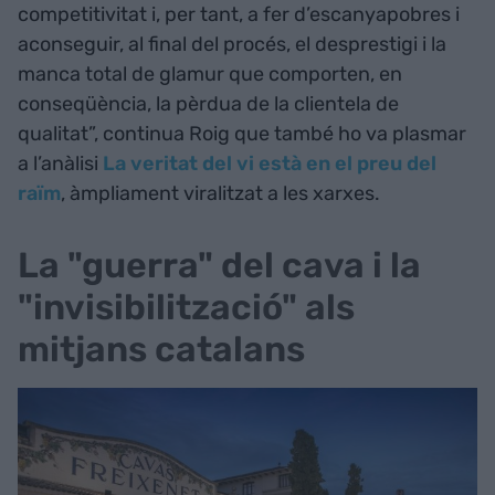
competitivitat i, per tant, a fer d’escanyapobres i
aconseguir, al final del procés, el desprestigi i la
manca total de glamur que comporten, en
conseqüència, la pèrdua de la clientela de
qualitat”, continua Roig que també ho va plasmar
a l’anàlisi
La veritat del vi està en el preu del
raïm
, àmpliament viralitzat a les xarxes.
La "guerra" del cava i la
"invisibilització" als
mitjans catalans