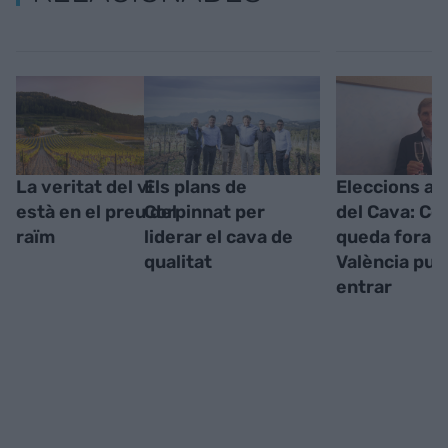
La veritat del vi
Els plans de
Eleccions al 
està en el preu del
Corpinnat per
del Cava: Co
raïm
liderar el cava de
queda fora i
qualitat
València pug
entrar