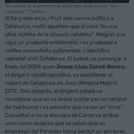
Un cartell al supermercat Alcampo amb caves "no
catalans" | Twitter
Al llarg dels anys, i fruit dels canvis polítics a
Catalunya, molts apunten que el cava "és una
altra víctima de la situació catalana". Malgrat que
sigui un producte emblemàtic i es produeixi a
moltes comunitats autònomes, s'identifica
sobretot amb Catalunya. El boicot va començar a
finals del 2004 quan
Josep-Lluis Carod-Rovira
,
el dirigent català republicà, va qüestionar el
suport de Catalunya als Jocs Olímpics Madrid
2012. Dies després, el dirigent català va
reconèixer que es va deixar portar per un rampell
de mal humor i va admetre que va ser un "error".
Casualitat o no, la disculpa de Carod va arribar
unes hores després que se sabés que un
empresari del Penedès havia perdut un encàrrec