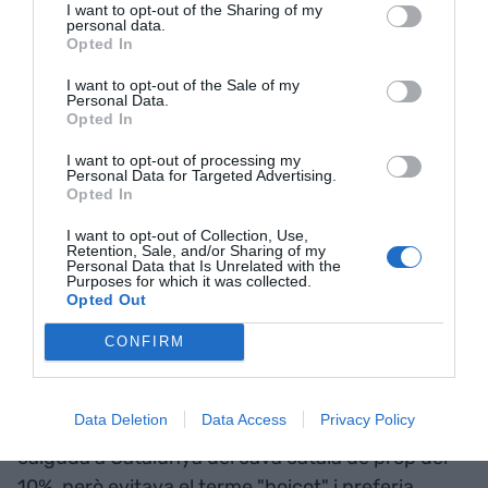
venut”, afirmava eufòric als mitjans de Madrid.
I want to opt-out of the Sharing of my
personal data.
Opted In
A finals del 2017 i amb la celebració del
I want to opt-out of the Sale of my
Personal Data.
referèndum de l'1 d'octubre i posterior declaració
Opted In
unilateral d'independència de Catalunya, es van
disparar un 30% les vendes de cava de fora de
I want to opt-out of processing my
Personal Data for Targeted Advertising.
Catalunya, amb Extremadura, La Rioja o Valencia
Opted In
amb resultats històrics i fins i tot del 90% en
I want to opt-out of Collection, Use,
certes bodegues. Molts d'ells afirmaven a
El
Retention, Sale, and/or Sharing of my
Personal Data that Is Unrelated with the
Español
que celebraven el boicot català ja que "ni
Purposes for which it was collected.
Opted Out
amb 10 anys de publicitat ho haurien aconseguit",
com és el cas de Bodegas Langa amb seu a
CONFIRM
Calatayud, Saragossa. El mateix
Xavier Pagès
-
que el 2017 era president de la Denominació
Data Deletion
Data Access
Privacy Policy
d'Origen Cava (DO Cava)- va anunciar una
caiguda a Catalunya del cava català de prop del
10%, però evitava el terme "boicot" i preferia