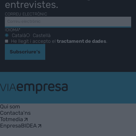
entrevistes.
CORREU ELECTRÒNIC
IDIOMA*
Català
Castellà
He llegit i accepto el
tractament de dades
.
Subscriure's
VIA
Empresa
Qui som
Contacta'ns
Totmedia
EnpresaBIDEA