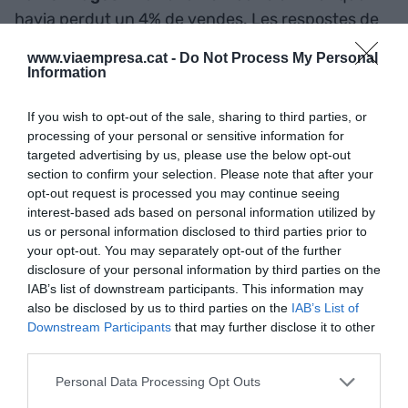
havia perdut un 4% de vendes. Les respostes de
totes dues empreses va ser invertir més en
www.viaempresa.cat -
Do Not Process My Personal
publicitat per contrarestar l'efecte. D’aquí que
Information
augmentés encara més el boicot en saber les
reunions de Carod-Rovira amb la banda armada
If you wish to opt-out of the sale, sharing to third parties, or
processing of your personal or sensitive information for
ETA i que a molts supermercats es pogués trobar
targeted advertising by us, please use the below opt-out
cartells de “tenim cava no català”. Fins i tot, un
section to confirm your selection. Please note that after your
cellerer val·lisoletà, propietari de l'empresa
opt-out request is processed you may continue seeing
interest-based ads based on personal information utilized by
Saboreal
, confessava que estava molt agraït pel
us or personal information disclosed to third parties prior to
que anomena “l'efecte Carod”, en relació amb els
your opt-out. You may separately opt-out of the further
seus vins escumosos.
disclosure of your personal information by third parties on the
IAB’s list of downstream participants. This information may
also be disclosed by us to third parties on the
IAB’s List of
Segons aquest cellerer, que estava a prop de la
Downstream Participants
that may further disclose it to other
fallida, les vendes es van multiplicar per dos
third parties.
gràcies al boicot, passant de 2.000 ampolles
Personal Data Processing Opt Outs
venudes a 4.000. “Totes les existències s’han