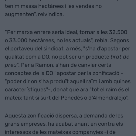
tenim massa hectàrees i les vendes no
augmenten", reivindica.
"Fer marxa enrere seria ideal, tornar a les 32.500
o 33.000 hectàrees, no les actuals", rebla. Segons
el portaveu del sindicat, a més, "s'ha d'apostar per
qualitat com a DO, no pot ser un producte
tirat de
preu
". Per a Ramon, s'han de canviar certs
conceptes de la DO i apostar per la zonificació -
"poder dir on s'ha produït aquell raïm i amb quines
característiques"-, donat que ara "tot el raïm és el
mateix tant si surt del Penedès o d'Almendralejo".
Aquesta zonificació dispersa, a demanda de les
grans empreses, ha acabat anant en contra els
interessos de les mateixes companyies -i de