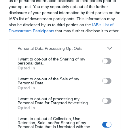
us or personal information disclosed to third parties prior to
Una problemàtica afegida a aquesta tempesta
your opt-out. You may separately opt-out of the further
perfecta és que les dues grans empreses
disclosure of your personal information by third parties on the
familiars del sector, Freixenet i Codorniu, les que
IAB’s list of downstream participants. This information may
also be disclosed by us to third parties on the
IAB’s List of
compren en gran quantitat raïm i vi base, han
Downstream Participants
that may further disclose it to other
estat adquirides per empreses estrangeres. Els
third parties.
dos grans gegants del cava han passat de mans
Personal Data Processing Opt Outs
catalanes a accionariats de multinacionals -
Freixenet va ser comprada per Henkell
i
I want to opt-out of the Sharing of my
personal data.
Codorniu per Carlyle
-, allunyant el centre de
Opted In
decisions del territori.
I want to opt-out of the Sale of my
Personal Data.
Opted In
Durant molts anys aquestes dues empreses -però
també d'altres, i el sector en general-, han
I want to opt-out of processing my
Personal Data for Targeted Advertising.
pressionat els preus de les ampolles a la baixa,
Opted In
obtenint uns marges molt petits. Han venut el
I want to opt-out of Collection, Use,
cava molt barat, en grans quantitats, apostant pel
Retention, Sale, and/or Sharing of my
Personal Data that Is Unrelated with the
volum i no per la qualitat com a regla general. En