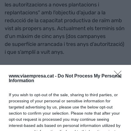
les autoritzacions a noves plantacions i
replantacions" amb l'objectiu d'ajudar a la
reducció de la capacitat productiva de raïm amb
vist als propers anys. Actualment els terminis són
d'un màxim de cinc anys (dos campanyes
de superfície arrancada i tres anys d'autorització)
i que s'ampliï a vuit anys.
Jordà acaba la carta demanant "més fermesa i
www.viaempresa.cat -
Do Not Process My Personal
compromís" per part del ministeri per "treballar
Information
conjuntament per aconseguir uns preus justos
pels productors en benefici de tota la cadena de
If you wish to opt-out of the sale, sharing to third parties, or
producció".
processing of your personal or sensitive information for
targeted advertising by us, please use the below opt-out
section to confirm your selection. Please note that after your
Multinacionals al Penedès
opt-out request is processed you may continue seeing
interest-based ads based on personal information utilized by