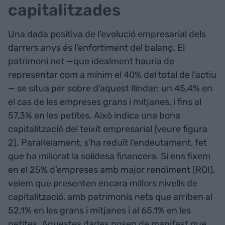
capitalitzades
Una dada positiva de l’evolució empresarial dels
darrers anys és l’enfortiment del balanç. El
patrimoni net —que idealment hauria de
representar com a mínim el 40% del total de l’actiu
— se situa per sobre d’aquest llindar: un 45,4% en
el cas de les empreses grans i mitjanes, i fins al
57,3% en les petites. Això indica una bona
capitalització del teixit empresarial (veure figura
2). Paral·lelament, s’ha reduït l’endeutament, fet
que ha millorat la solidesa financera. Si ens fixem
en el 25% d’empreses amb major rendiment (ROI),
veiem que presenten encara millors nivells de
capitalització, amb patrimonis nets que arriben al
52,1% en les grans i mitjanes i al 65,1% en les
petites. Aquestes dades posen de manifest que,