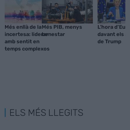
Més enllà de la
Més PIB, menys
L'hora d’Eur
incertesa: liderar
benestar
davant els a
amb sentit en
de Trump
temps complexos
ELS MÉS LLEGITS