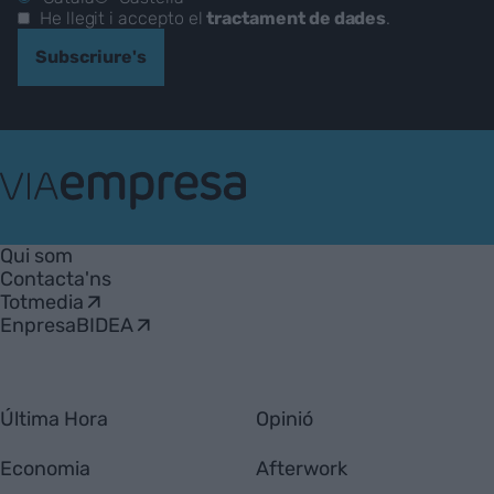
He llegit i accepto el
tractament de dades
.
Subscriure's
VIA
Empresa
Qui som
Contacta'ns
Totmedia
EnpresaBIDEA
Última Hora
Opinió
Economia
Afterwork