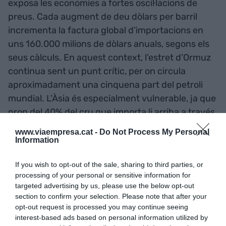
exposa les economies a fortes oscil·lacions de
preus. Cada augment de deu dòlars per barril
incrementa la factura global d’importacions en
uns 160.000 milions de dòlars anuals, segons els
seus càlculs. En aquest context, l’estret d’Ormuz
continua sent un punt crític, per on circula
aproximadament una cinquena part del petroli
mundial. L'Àsia és especialment vulnerable, ja que
prop del 40% del cru que importa li arriba a través
d’aquesta via.
www.viaempresa.cat -
Do Not Process My Personal
Information
Segons Ember, substituir el petroli del transport
If you wish to opt-out of the sale, sharing to third parties, or
per vehicles elèctrics podria reduir un terç de les
processing of your personal or sensitive information for
importacions globals de combustibles fòssils i
targeted advertising by us, please use the below opt-out
generar estalvis d’uns 600.000 milions de dòlars
section to confirm your selection. Please note that after your
opt-out request is processed you may continue seeing
anuals. L’informe assegura que les tecnologies
interest-based ads based on personal information utilized by
d’electrificació ja poden cobrir més de tres