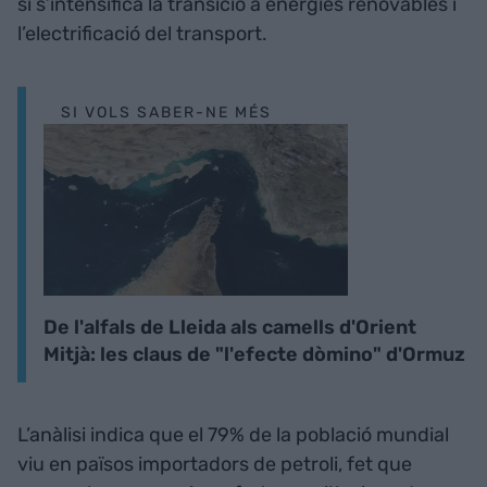
si s’intensifica la transició a energies renovables i
l’electrificació del transport.
SI VOLS SABER-NE MÉS
De l'alfals de Lleida als camells d'Orient
Mitjà: les claus de "l'efecte dòmino" d'Ormuz
L’anàlisi indica que el 79% de la població mundial
viu en països importadors de petroli, fet que