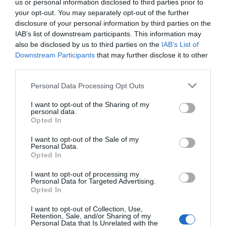
us or personal information disclosed to third parties prior to
quartes parts de la demanda energètica mundial.
your opt-out. You may separately opt-out of the further
disclosure of your personal information by third parties on the
IAB’s list of downstream participants. This information may
also be disclosed by us to third parties on the
IAB’s List of
Afegir
VIA Empresa
com a font preferida de
Downstream Participants
that may further disclose it to other
Google de forma gratuïta
Estigues informat amb les últimes notícies d'actualitat
third parties.
ACTIVAR ARA
Personal Data Processing Opt Outs
I want to opt-out of the Sharing of my
personal data.
Opted In
I want to opt-out of the Sale of my
Personal Data.
Opted In
I want to opt-out of processing my
Personal Data for Targeted Advertising.
RELACIONADES
Opted In
I want to opt-out of Collection, Use,
Retention, Sale, and/or Sharing of my
Personal Data that Is Unrelated with the