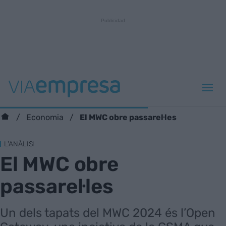
El MWC obre passarel·les
Economia
L'ANÀLISI
El MWC obre
passarel·les
Un dels tapats del MWC 2024 és l’Open