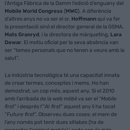
l’Antiga Fàbrica de la Damm l’edició d’enguany del
Mobile World Congress
(
MWC
). A diferència
d’altres anys no va ser el sr.
Hoffmann
qui va fer
la presentació sinó el director general de la GSMA,
Mats Granryd
, i la directora de màrqueting,
Lara
Dewar
. El motiu oficial per la seva absència van
ser “temes personals que no tenen a veure amb la
salut”.
La indústria tecnològica té una capacitat innata
de crear termes, conceptes i mems. Ho han
demostrat, un cop més, aquest any. Si el 2010
amb l’arribada de la web mòbil va ser el “
Mobile
first
” i després l’“
AI first
” aquest any li ha tocat
“
Future first
”. Observeu dues coses: el mem de
l’any només pot tenir dues síl·labes (ha de
respectar l’original
mobile
) i cada cop és més