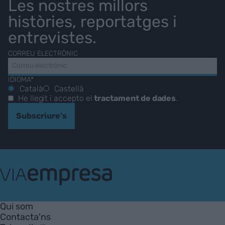
Les nostres millors
històries, reportatges i
entrevistes.
CORREU ELECTRÒNIC
IDIOMA*
Català
Castellà
He llegit i accepto el
tractament de dades
.
Subscriure's
VIA
Empresa
Qui som
Contacta'ns