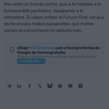
tren amb un tros de cartró, que si te l’oblides a la
butxaca dels pantalons, desapareix a la
rentadora. Si volem arribar al
Future First,
cal que
obrim encara moltes passarel·les; que moltes
xarxes es converteixin en plataformes.
Afegir
VIA Empresa
com a font preferida de
Google de forma gratuïta
Estigues informat amb les últimes notícies d'actualitat
ACTIVAR ARA