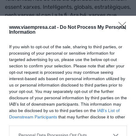
essent xarxes. Intel·ligents, globals, estratègiques,
però xarxes al cap i a la fi. Ara bé, xarxes que
volen ser plataformes. Open Gateway va en
www.viaempresa.cat -
Do Not Process My Personal
aquesta línia. Si l’estàndard és adoptat a
Information
bastament per la indústria, les xarxes es tornaran
If you wish to opt-out of the sale, sharing to third parties, or
plataformes, que dit així potser està a nivell de
processing of your personal or sensitive information for
“
Future first
” però que si en veiem casos d’ús
targeted advertising by us, please use the below opt-out
concrets ho veurem tot clar.
section to confirm your selection. Please note that after your
opt-out request is processed you may continue seeing
interest-based ads based on personal information utilized by
Si l’estàndard és adoptat a
us or personal information disclosed to third parties prior to
your opt-out. You may separately opt-out of the further
bastament per la indústria,
disclosure of your personal information by third parties on the
les xarxes es tornaran
IAB’s list of downstream participants. This information may
also be disclosed by us to third parties on the
IAB’s List of
plataformes
Downstream Participants
that may further disclose it to other
third parties.
Actuacions de música en directe amb músics
Personal Data Processing Opt Outs