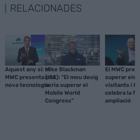
RELACIONADES
Aquest any sí: el
Mike Blackman
El MWC prev
MWC presenta una
(ISE): “El meu desig
superar els 
nova tecnologia
seria superar el
visitants i 
Mobile World
celebra la fu
Congress”
ampliació