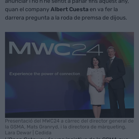
anunciar i no n’he sentit a parlar fins aquest any,
quan el company
Albert Cuesta
en va fer la
darrera pregunta a la roda de premsa de dijous.
Presentació del MWC24 a càrrec del director general de
la GSMA, Mats Granryd, i la directora de màrqueting,
Lara Dewar | Cedida