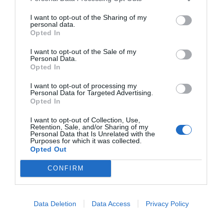
en diferents parts del món
I want to opt-out of the Sharing of my
personal data.
Opted In
Els artistes poden col·laborar en temps real,
I want to opt-out of the Sale of my
creant una experiència de concert
Personal Data.
Opted In
immersiva. Això es va demostrar al MWC
Barcelona 2023, on es va utilitzar l'API Edge
I want to opt-out of processing my
Personal Data for Targeted Advertising.
Site Selection en concret per a una
jam
en
Opted In
directe que va permetre als músics actuar
I want to opt-out of Collection, Use,
junts de manera virtual. Proveu-ho de fer
Retention, Sale, and/or Sharing of my
Personal Data that Is Unrelated with the
per Zoom avui.
Purposes for which it was collected.
Opted Out
Banca i prevenció del frau
CONFIRM
En el sector bancari, Open Gateway pot
Data Deletion
Data Access
Privacy Policy
ajudar a resoldre problemes de qualitat
d'identitat i frau. Els bancs poden utilitzar la