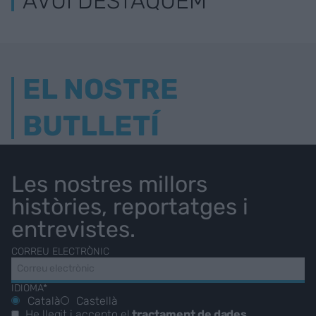
AVUI DESTAQUEM
EL NOSTRE
BUTLLETÍ
Les nostres millors
històries, reportatges i
entrevistes.
CORREU ELECTRÒNIC
IDIOMA*
Català
Castellà
He llegit i accepto el
tractament de dades
.