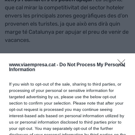
que cal mirar la competitivitat del sector hoteler
envers les principals zones geogràfiques des d’on
provenen els turistes, ja que això ens dirà quin
marge té Catalunya per apujar el preu de venir de
vacances.
www.viaempresa.cat -
Do Not Process My Personal
Information
If you wish to opt-out of the sale, sharing to third parties, or
processing of your personal or sensitive information for
targeted advertising by us, please use the below opt-out
section to confirm your selection. Please note that after your
opt-out request is processed you may continue seeing
interest-based ads based on personal information utilized by
us or personal information disclosed to third parties prior to
your opt-out. You may separately opt-out of the further
Malauradament, l’índex de competitivitat es va
disclosure of your personal information by third parties on the