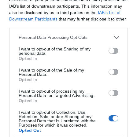
deixar de publicar el desembre de 2015 (les
IAB’s list of downstream participants. This information may
eleccions del 27S hi tenen res a veure? Estaria bé
also be disclosed by us to third parties on the
IAB’s List of
Downstream Participants
that may further disclose it to other
poder aclarir-ho). Malgrat això, és obvi que
el
third parties.
sector turístic guanya competitivitat envers
tots els països del seu entorn excepte
Personal Data Processing Opt Outs
Espanya
, amb qui perd competitivitat -com és
I want to opt-out of the Sharing of my
natural, ja que comparteix marc legal-, el que
personal data.
Opted In
suggereix que els hotelers tenen bon marge per
apujar preus de venda al públic i remunerar millor
I want to opt-out of the Sale of my
Personal Data.
als seus empleats, que s'ho mereixen.
Opted In
I want to opt-out of processing my
Malgrat que hagin passat vuit trimestres des de la
Personal Data for Targeted Advertising.
Opted In
publicació de l’última dada, res fa pensar que la
tendència hagi canviat massa, ans al contrari, tal
I want to opt-out of Collection, Use,
Retention, Sale, and/or Sharing of my
com demostra el fet que
la demanda turística no
Personal Data that Is Unrelated with the
Purposes for which it was collected.
fa més que accelerar
.
Opted Out