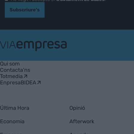
Subscriure's
VIA
Empresa
Qui som
Contacta'ns
Totmedia
EnpresaBIDEA
Última Hora
Opinió
Economia
Afterwork