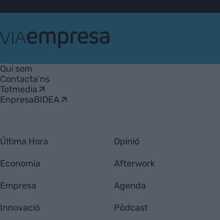
VIA
Empresa
Qui som
Contacta'ns
Totmedia
EnpresaBIDEA
Última Hora
Opinió
Economia
Afterwork
Empresa
Agenda
Innovació
Pòdcast