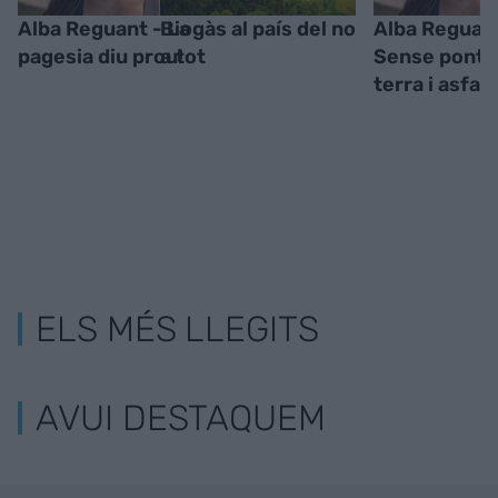
Alba Reguant - La
Biogàs al país del no
Alba Reguant
pagesia diu prou!
a tot
Sense ponts
terra i asfalt
ELS MÉS LLEGITS
AVUI DESTAQUEM