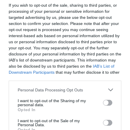
països).
If you wish to opt-out of the sale, sharing to third parties, or
processing of your personal or sensitive information for
Incertesa i inestabilitat
. Un mercat que fa
targeted advertising by us, please use the below opt-out
mesos es basava en una “bombolla de demanda
section to confirm your selection. Please note that after your
externa” ara veu com aquesta bombolla pot
opt-out request is processed you may continue seeing
interest-based ads based on personal information utilized by
rebentar i deixar un volum important de
us or personal information disclosed to third parties prior to
producció sense sortida.
your opt-out. You may separately opt-out of the further
disclosure of your personal information by third parties on the
IAB’s list of downstream participants. This information may
Per tant, no és una crisi menor: és una amenaça
also be disclosed by us to third parties on the
IAB’s List of
estructural per a un sector clau de la ramaderia i
Downstream Participants
that may further disclose it to other
de l’economia agroalimentària.
third parties.
Personal Data Processing Opt Outs
Què cal fer, doncs, per minimitzar els danys?
I want to opt-out of the Sharing of my
personal data.
Opted In
Exigir màxima bioseguretat a les
explotacions
: controls estrictes, desinfecció,
I want to opt-out of the Sale of my
Personal Data.
protocols de moviment d’animals, restriccions de
Opted In