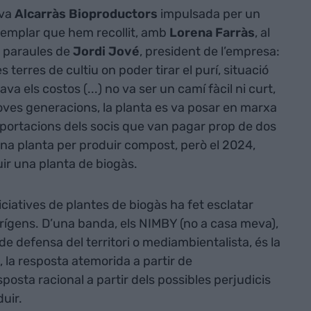
iva
Alcarràs Bioproductors
impulsada per un
emplar que hem recollit, amb
Lorena Farràs
, al
es paraules de
Jordi Jové
, president de l’empresa:
terres de cultiu on poder tirar el purí, situació
a els costos (...) no va ser un camí fàcil ni curt,
noves generacions, la planta es va posar en marxa
’aportacions dels socis que van pagar prop de dos
una planta per produir compost, però el 2024,
ir una planta de biogàs.
iciatives de plantes de biogàs ha fet esclatar
orígens. D’una banda, els NIMBY (no a casa meva),
de defensa del territori o mediambientalista, és la
, la resposta atemorida a partir de
posta racional a partir dels possibles perjudicis
uir.