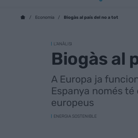
Biogàs al país del no a tot
Economia
L'ANÀLISI
Biogàs al p
A Europa ja funcio
Espanya només té qu
europeus
ENERGIA SOSTENIBLE