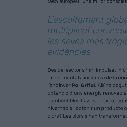
Deal
europeu i una millor consciè
L’escalfament glob
multiplicat convers
les seves més tràg
evidències
Des del sector s’han impulsat inici
experimental a iniciativa de la
coo
l’enginyer
Pol Gríful
. Allí he pog
obtenció d’una energia renovable
combustibles fòssils, eliminar em
hivernacle i obtenir un producte or
olors? Les olors s’han transformat