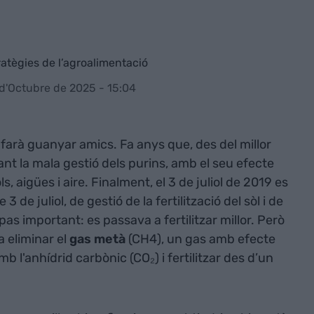
atègies de l’agroalimentació
 d'Octubre de 2025 - 15:04
arà guanyar amics. Fa anys que, des del millor
ant la mala gestió dels purins, amb el seu efecte
, aigües i aire. Finalment, el 3 de juliol de 2019 es
de 3 de juliol, de gestió de la fertilització del sòl i de
as important: es passava a fertilitzar millor. Però
ia eliminar el
gas metà
(CH4), un gas amb efecte
mb l'anhídrid carbònic (CO₂) i fertilitzar des d’un
.