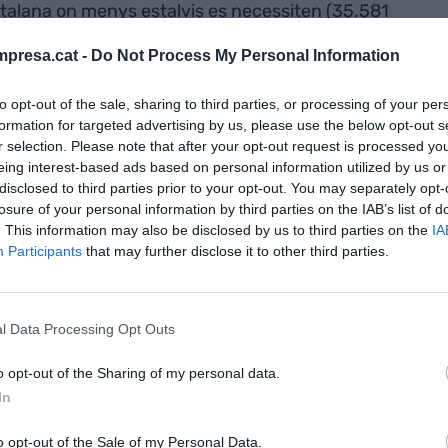
catalana on menys estalvis es necessiten (35.581
entre els 385 euros de quota hipotecària i els 700
presa.cat -
Do Not Process My Personal Information
to opt-out of the sale, sharing to third parties, or processing of your per
a se situa en
formation for targeted advertising by us, please use the below opt-out s
r selection. Please note that after your opt-out request is processed y
uals de quota
eing interest-based ads based on personal information utilized by us or
disclosed to third parties prior to your opt-out. You may separately opt-
ra dels 1.088
losure of your personal information by third parties on the IAB’s list of
. This information may also be disclosed by us to third parties on the
IA
Participants
that may further disclose it to other third parties.
orma calcula que són necessaris 44.132 euros per a
l Data Processing Opt Outs
 477 euros, un 41% menys en comparació als 809
la diferència cau al 33% i cal estalviar 60.374
o opt-out of the Sharing of my personal data.
653 euros, en contra dels 980 euros del lloguer
In
o opt-out of the Sale of my Personal Data.