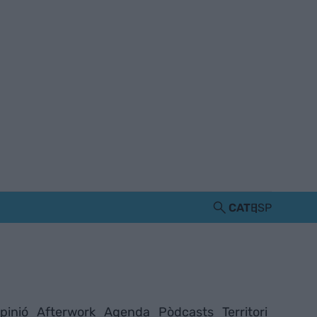
CAT
ESP
pinió
Afterwork
Agenda
Pòdcasts
Territori