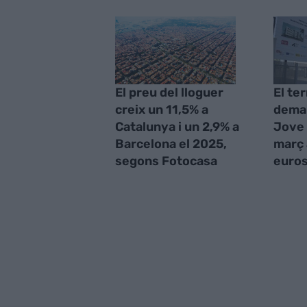
El preu del lloguer
El te
creix un 11,5% a
deman
Catalunya i un 2,9% a
Jove 
Barcelona el 2025,
març 
segons Fotocasa
euro