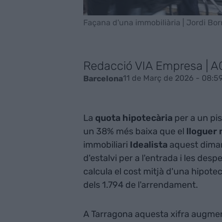
Façana d'una immobiliària | Jordi Bor
Redacció VIA Empresa | 
11 de Març de 2026 - 08:5
Barcelona
La
quota hipotecària
per a un pis
un 38% més baixa que el
lloguer
immobiliari
Idealista
aquest dimart
d'estalvi per a l'entrada i les des
calcula el cost mitjà d'una hipotec
dels 1.794 de l'arrendament.
A Tarragona aquesta xifra augment