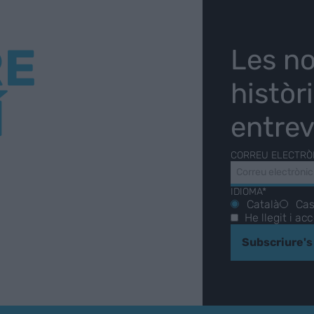
RE
Les no
històr
Í
entrev
CORREU ELECTRÒ
IDIOMA*
Català
Cas
He llegit i ac
Subscriure's