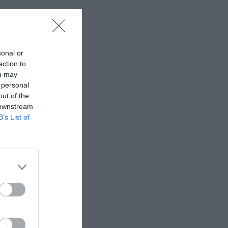
sonal or
ection to
ou may
 personal
out of the
 downstream
B’s List of