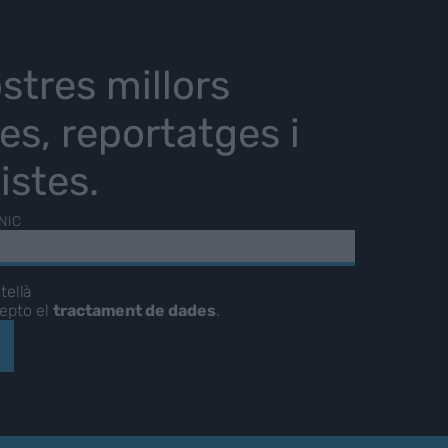
stres millors
ies, reportatges i
istes.
NIC
tellà
cepto el
tractament de dades
.