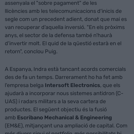
assenyala el "sobre pagament" de les
llicències amb les telecomunicacions d'inicis de
segle com un precedent adient, donat que mai es
van recuperar d'aquella inversió. "En els pròxims
anys, el sector de la defensa també n'haurà
d'invertir molt. El quid de la qüestió estarà en el
retorn", conclou Puig.
A Espanya, Indra està tancant acords comercials
des de fa un temps. Darrerament ho ha fet amb
l'empresa belga
Intersoft Electronics
, que els
ajudarà a incorporar nous sistemes antidron (C-
UAS) i radars militars a la seva cartera de
productes. El següent objectiu és la fusió
amb
Escribano Mechanical & Engineering
(EM&E), mitjançant una ampliació de capital. Com
més divers sigui el
portfolio
, més possibilitats hi