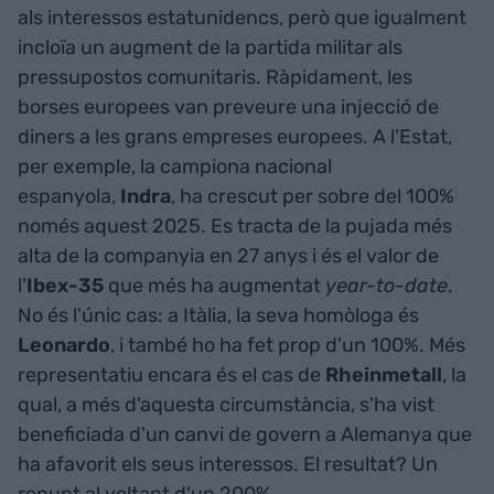
als interessos estatunidencs, però que igualment
incloïa un augment de la partida militar als
pressupostos comunitaris. Ràpidament, les
borses europees van preveure una injecció de
diners a les grans empreses europees. A l'Estat,
per exemple, la campiona nacional
espanyola,
Indra
,
ha crescut per sobre del 100%
només aquest 2025. Es tracta de la pujada més
alta de la companyia en 27 anys i és el valor de
l'
Ibex-35
que més ha augmentat
year-to-date
.
No és l'únic cas: a Itàlia, la seva homòloga és
Leonardo
, i també ho ha fet prop d'un 100%. Més
representatiu encara és el cas de
Rheinmetall
, la
qual, a més d'aquesta circumstància, s'ha vist
beneficiada d'un canvi de govern a Alemanya que
ha afavorit els seus interessos. El resultat? Un