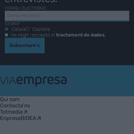
CORREU ELECTRÒNIC
IDIOMA*
Català
Castellà
He llegit i accepto el
tractament de dades
.
Subscriure's
VIA
Empresa
Qui som
Contacta'ns
Totmedia
EnpresaBIDEA