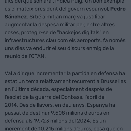
alts del que són ara", indica Puig. Un bon exemple
és el mateix president del govern espanyol,
Pedro
Sánchez
. Si bé a mitjan març va justificar
augmentar la despesa militar per, entre altres
coses, protegir-se de "hackejos digitals" en
infraestructures clau com els aeroports, fa només
uns dies va endurir el seu discurs enmig de la
reunió de l'OTAN.
Val a dir que incrementar la partida en defensa ha
estat un tema relativament recurrent a Brussel·les
en l'última dècada, especialment després de
l'esclat de la guerra del Donbass, l'abril del
2014. Des de llavors, en deu anys, Espanya ha
passat de destinar 9.508 milions d'euros en
defensa als 19.723 milions del 2024. És un
increment de 10.215 milions d'euros, cosa que en