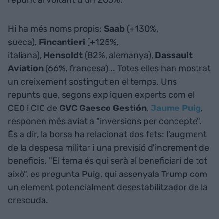
repunt al voltant d'un 200%.
Hi ha més noms propis:
Saab
(+130%,
sueca),
Fincantieri
(+125%,
italiana),
Hensoldt
(82%, alemanya),
Dassault
Aviation
(66%, francesa)... Totes elles han mostrat
un creixement sostingut en el temps. Uns
repunts que, segons expliquen experts com el
CEO i CIO de
GVC Gaesco Gestión
,
Jaume Puig
,
responen més aviat a "inversions per concepte".
És a dir, la borsa ha relacionat dos fets: l'augment
de la despesa militar i una previsió d'increment de
beneficis. "El tema és qui serà el beneficiari de tot
això", es pregunta Puig, qui assenyala Trump com
un element potencialment desestabilitzador de la
crescuda.