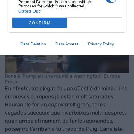
Personal Data that Is Unrelated with the
Purposes for which it was collected.
Opted Out
CONFIRM
Data Deletion
Data Access
Privacy Policy
Donald Trump en una reunió a Washington | Europa
Press
En efecte, tot plegat és una qüestió de mida. "Les
empreses europees ja estan molt saturades.
Hauran de fer un
capex
molt gran, però a
vegades succeeix que inverteixes molt i després,
quan arriba el moment de fer les comandes,
potser no t'arriben a tu", recorda Puig. L'analista