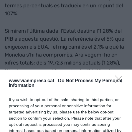
termes percentuals es tradueix en un repunt del
107%.
Si mirem l'última dada, l'Estat destina l'1,28% del
PIB a aquesta qüestió. La referència és el 5% que
exigeixen els EUA, i el mig camí és el 2,1% a què la
Moncloa s'hi ha compromès. Ara vegem-ho en
xifres totals: dels 19.723 milions actuals (1,28%),
Sánchez veu raonable assolir els 31.500 milions
(2,1%) cap al 2029. Què vol Trump? Disparar-ho
www.viaempresa.cat -
Do Not Process My Personal
Information
fins als 75.000 milions (5%). Tot estimat en les
xifres del PIB espanyol actual, que és d'1,5 bilions
If you wish to opt-out of the sale, sharing to third parties, or
d'euros.
processing of your personal or sensitive information for
targeted advertising by us, please use the below opt-out
section to confirm your selection. Please note that after your
L'alternativa europea: què
opt-out request is processed you may continue seeing
interest-based ads based on personal information utilized by