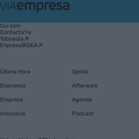
VIA
Empresa
Qui som
Contacta'ns
Totmedia
EnpresaBIDEA
Última Hora
Opinió
Economia
Afterwork
Empresa
Agenda
Innovació
Pòdcast