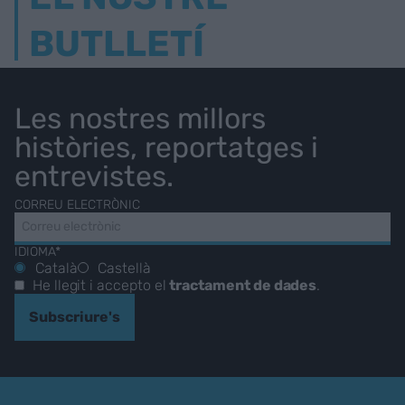
BUTLLETÍ
Les nostres millors
històries, reportatges i
entrevistes.
CORREU ELECTRÒNIC
IDIOMA*
Català
Castellà
He llegit i accepto el
tractament de dades
.
Subscriure's