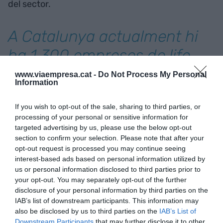
del sector.
A Catalunya actualment hi
ha 1.300 empreses de
life
sciences,
www.viaempresa.cat -
Do Not Process My Personal
Information
que representen el 9% del
If you wish to opt-out of the sale, sharing to third parties, or
producte interior brut
processing of your personal or sensitive information for
targeted advertising by us, please use the below opt-out
section to confirm your selection. Please note that after your
Pascual ha tancat aquest acte d’inauguració
opt-out request is processed you may continue seeing
recordant la necessitat de continuar avançant en
interest-based ads based on personal information utilized by
el sector de la salut digital on cada cop serà més
us or personal information disclosed to third parties prior to
necessari el desenvolupament de noves solucions
your opt-out. You may separately opt-out of the further
disclosure of your personal information by third parties on the
tecnològiques que contribueixin a garantir la
IAB’s list of downstream participants. This information may
sostenibilitat del sistema de salut. I és que,
also be disclosed by us to third parties on the
IAB’s List of
segons ha indicat, en els propers 10 anys faltaran
Downstream Participants
that may further disclose it to other