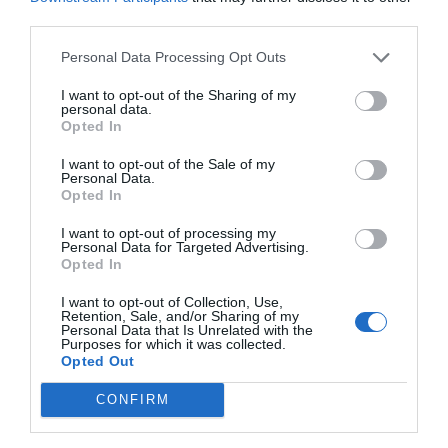
third parties.
un 50% de professionals d’aquest àmbit.
Personal Data Processing Opt Outs
Així mateix, ha recordat el canvi de paradigma en
I want to opt-out of the Sharing of my
el tractament de la salut, i el seu pas del
sick-
personal data.
Opted In
care
al
health care
. La medicina preventiva
enfront de la cura de les malalties. Per finalitzar,
I want to opt-out of the Sale of my
Personal Data.
Pascual ha explicat que en trobem només al
Opted In
començament de tot plegat, pel que fa al
I want to opt-out of processing my
creixement del sector, i que, per tant, aquest serà
Personal Data for Targeted Advertising.
Opted In
de gran atractiu pels inversors.
I want to opt-out of Collection, Use,
Retention, Sale, and/or Sharing of my
Personal Data that Is Unrelated with the
Afegir
VIA Empresa
com a font preferida de
Purposes for which it was collected.
Google de forma gratuïta
Opted Out
Estigues informat amb les últimes notícies d'actualitat
ACTIVAR ARA
CONFIRM