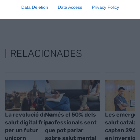
Data Deletion
Data Access
Privacy Policy
RELACIONADES
La revolució de la
Només el 50% dels
Les emergen
salut digital frisa
professionals sent
salut catala
per un futur
que pot parlar
capten 296
unicorn
sobre salut mental
en inversion