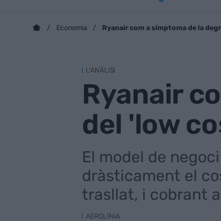
Ryanair com a símptoma de la degra
Economia
L'ANÀLISI
Ryanair c
del 'low co
El model de negoci 
dràsticament el cos
trasllat, i cobrant
AEROLÍNIA