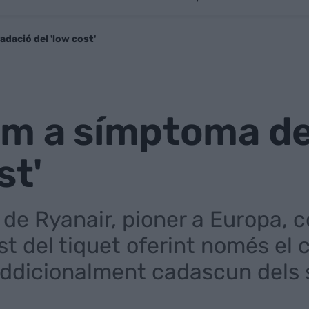
dació del 'low cost'
om a símptoma de
st'
de Ryanair, pioner a Europa, c
t del tiquet oferint només el c
 addicionalment cadascun dels 