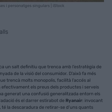
es i personatges singulars | iStock
lls
ica un salt definitiu que trenca amb l’estratègia de
llunyada de la visió del consumidor. D’això fa més
ue trencà molts monopolis, facilità l’accés al
 efectivament els preus dels productes i serveis
ha generat una confusió generalitzada entorn els
radació és el darrer estirabot de
Ryanair
: invocant
 té la descaradura de retirar-se d’uns quants