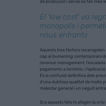
de producció i servei es fan més lí
El '
low cost'
va regn
monopolis i permet
nous entrants
Aquests tres factors recaragolen
cap al
bumerang
contemporani de 
revenue management
, l’escalad
pagaments a terminis, i l’aplicació
És la confusió definitiva dels pr
d’una dubtosa qualitat de molts p
malestar general i un neguit entr
Si a aquests fets hi afegim la cr