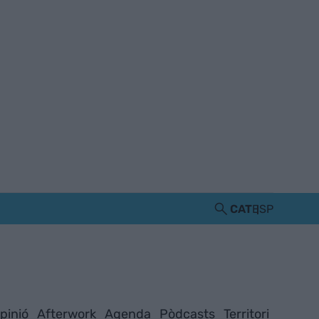
CAT
ESP
pinió
Afterwork
Agenda
Pòdcasts
Territori