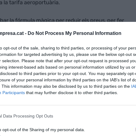
la tarifa aeroportuària.
obar la fórmula màgica per reduir els preus, per fer
ssin més barats. El model de baix cost
els va
presa.cat -
Do Not Process My Personal Information
nzillament, els promotors van reordenar els factors
 no aportava valor al client i no ho apreciava, i van
to opt-out of the sale, sharing to third parties, or processing of your per
s altres. El miracle es va produir a començaments
formation for targeted advertising by us, please use the below opt-out s
s ni menys, la democratització del consum.
r selection. Please note that after your opt-out request is processed y
eing interest-based ads based on personal information utilized by us or
disclosed to third parties prior to your opt-out. You may separately opt-
losure of your personal information by third parties on the IAB’s list of
. This information may also be disclosed by us to third parties on the
IA
Participants
that may further disclose it to other third parties.
 i mig treballant, un terç de la vida
l Data Processing Opt Outs
o opt-out of the Sharing of my personal data.