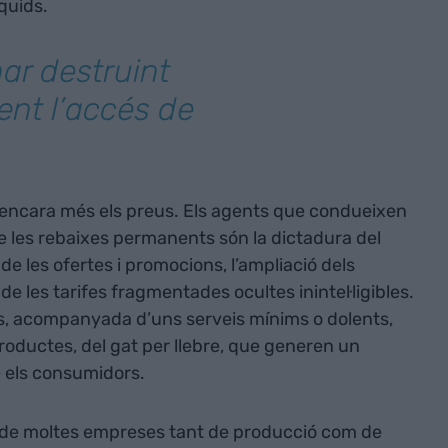
quids.
ar destruint
ent l’accés de
 encara més els preus. Els agents que condueixen
les rebaixes permanents són la dictadura del
a de les ofertes i promocions, l’ampliació dels
 de les tarifes fragmentades ocultes inintel·ligibles.
eus, acompanyada d’uns serveis mínims o dolents,
roductes, del gat per llebre, que generen un
e els consumidors.
isi de moltes empreses tant de producció com de