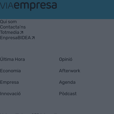
VIA
Empresa
Qui som
Contacta'ns
Totmedia
EnpresaBIDEA
Última Hora
Opinió
Economia
Afterwork
Empresa
Agenda
Innovació
Pòdcast