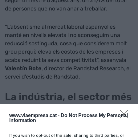
segon trimestre d'aquest any, un 21,4% del total
de persones que no van anar a treballar.
“L'absentisme al mercat laboral espanyol es
manté en nivells elevats i no aconseguim una
reducció sostinguda, cosa que considerem molt
greu perquè eleva els costos de les empreses i
acaba reduint la seva competitivitat”, assenyala
Valentín
Bote
, director de Randstad Research, el
servei d'estudis de Randstad.
La indústria, el sector més
absent
www.viaempresa.cat -
Do Not Process My Personal
Information
Entre els sectors econòmics, al tancament del
segon trimestre, la indústria era el sector que
If you wish to opt-out of the sale, sharing to third parties, or