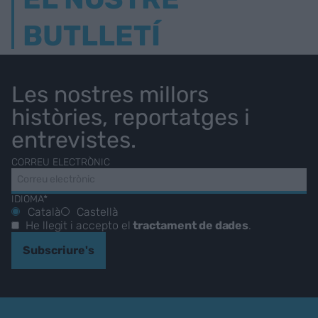
BUTLLETÍ
Les nostres millors
històries, reportatges i
entrevistes.
CORREU ELECTRÒNIC
IDIOMA*
Català
Castellà
He llegit i accepto el
tractament de dades
.
Subscriure's