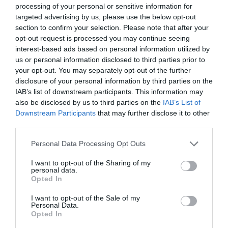
concentrava un absentisme més gran, amb el 7,1%
processing of your personal or sensitive information for
del total de les hores pactades, seguit del sector
targeted advertising by us, please use the below opt-out
section to confirm your selection. Please note that after your
serveis, amb una taxa del 6,7%, i, en tercer lloc, la
opt-out request is processed you may continue seeing
construcció, amb un 5,2%. Per contra, els sectors
interest-based ads based on personal information utilized by
amb menys absentisme són les activitats
us or personal information disclosed to third parties prior to
your opt-out. You may separately opt-out of the further
relacionades amb l'ocupació (2,5%), les activitats
disclosure of your personal information by third parties on the
jurídiques i de comptabilitat (3,3%), els serveis
IAB’s list of downstream participants. This information may
tècnics d'arquitectura i enginyeria (3,5%),
also be disclosed by us to third parties on the
IAB’s List of
activitats immobiliàries (3,5%) i edició (3,5%).
Downstream Participants
that may further disclose it to other
third parties.
Personal Data Processing Opt Outs
Afegir
VIA Empresa
com a font preferida de
Google de forma gratuïta
I want to opt-out of the Sharing of my
Estigues informat amb les últimes notícies d'actualitat
personal data.
ACTIVAR ARA
Opted In
I want to opt-out of the Sale of my
Personal Data.
Opted In