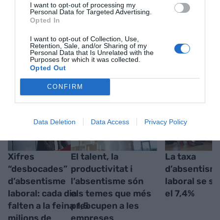
I want to opt-out of processing my
Personal Data for Targeted Advertising.
Opted In
I want to opt-out of Collection, Use,
Retention, Sale, and/or Sharing of my
Personal Data that Is Unrelated with the
RELACIONADES
Purposes for which it was collected.
Opted Out
CONFIRM
Data Deletion
Data Access
Privacy Policy
Xifres
El talent, la
La taxa
“desbocades”
productivitat i
d’absentism
d’absentisme
l’absentisme són
laboral se si
laboral: cada dia
els temes que més
el 7,4%
falten a la feina 1,5
preocupen a les
milions de
empreses