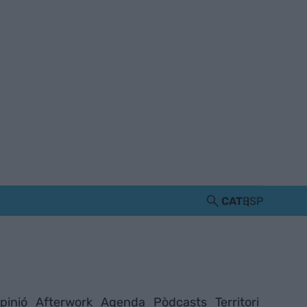
CAT
ESP
pinió
Afterwork
Agenda
Pòdcasts
Territori