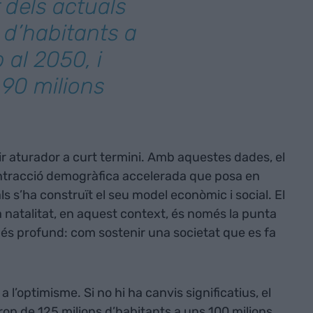
 dels actuals
 d’habitants a
 al 2050, i
 90 milions
r aturador a curt termini. Amb aquestes dades, el
ntracció demogràfica accelerada que posa en
als s’ha construït el seu model econòmic i social. El
a natalitat, en aquest context, és només la punta
és profund: com sostenir una societat que es fa
l’optimisme. Si no hi ha canvis significatius, el
rop de 125 milions d’habitants a uns 100 milions