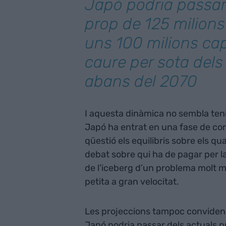
Japó podria passar
prop de 125 milions
uns 100 milions cap
caure per sota dels
abans del 2070
I aquesta dinàmica no sembla teni
Japó ha entrat en una fase de co
qüestió els equilibris sobre els qu
debat sobre qui ha de pagar per l
de l’iceberg d’un problema molt m
petita a gran velocitat.
Les projeccions tampoc conviden a 
Japó podria passar dels actuals p