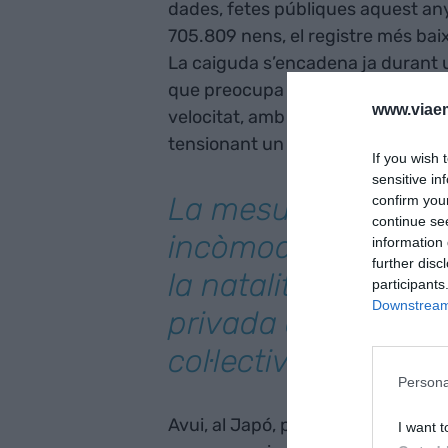
dades, fetes públiques aquest an
705.809 nens, el registre més baix 
La caiguda s’encadena ja durant 
que preocupa les autoritats. En pa
www.viaem
velocitat, amb més del doble de 
tensionant un sistema de benest
If you wish 
sensitive in
La mesura ha obert
confirm you
continue se
incòmode sobre fin
information 
further disc
la natalitat és una 
participants
Downstream 
privada o una respo
col·lectiva
Persona
Avui, al Japó, per cada nen que 
I want t