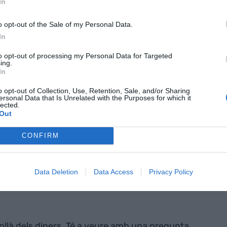
dada la profunditat de la crisi demogràfica. En
In
lòs dins de l’anomenada
Estratègia de futur
o opt-out of the Sale of my Personal Data.
la crisi demogràfica. Tot i que el govern evita
In
ontribució obligatòria vinculada al sistema de salut
població: treballadors, autònoms, jubilats i
to opt-out of processing my Personal Data for Targeted
ing.
essiva i relativament moderada —uns pocs
In
òxims anys—, però el debat no és tant la quantitat
o opt-out of Collection, Use, Retention, Sale, and/or Sharing
ersonal Data that Is Unrelated with the Purposes for which it
lected.
Out
s hagin batejat la mesura sense eufemismes:
CONFIRM
llà del nom oficial, la sensació és clara: es
per una natalitat que no arriba. I això, en un país
les o retarden indefinidament la maternitat i la
Data Deletion
Data Access
Privacy Policy
 les condicions de vida, genera un malestar difícil
enllà dels diners. Té a veure amb una pregunta