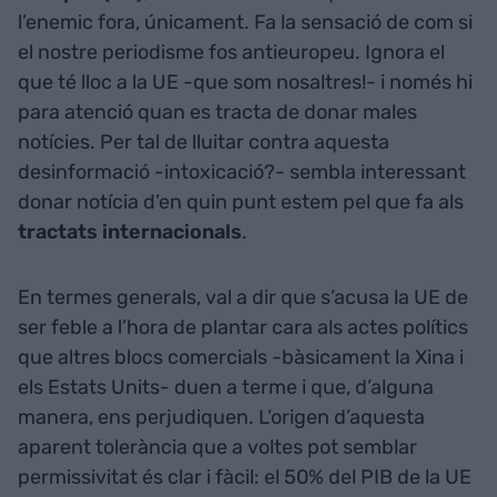
l’enemic fora, únicament. Fa la sensació de com si
el nostre periodisme fos antieuropeu. Ignora el
que té lloc a la UE -que som nosaltres!- i només hi
para atenció quan es tracta de donar males
notícies. Per tal de lluitar contra aquesta
desinformació -intoxicació?- sembla interessant
donar notícia d’en quin punt estem pel que fa als
tractats internacionals
.
En termes generals, val a dir que s’acusa la UE de
ser feble a l’hora de plantar cara als actes polítics
que altres blocs comercials -bàsicament la Xina i
els Estats Units- duen a terme i que, d’alguna
manera, ens perjudiquen. L’origen d’aquesta
aparent tolerància que a voltes pot semblar
permissivitat és clar i fàcil: el 50% del PIB de la UE