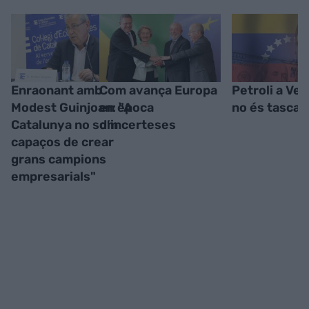
Enraonant amb
Com avança Europa
Petroli a Ve
Modest Guinjoan: "A
en època
no és tasca f
Catalunya no som
d’incerteses
capaços de crear
grans campions
empresarials"