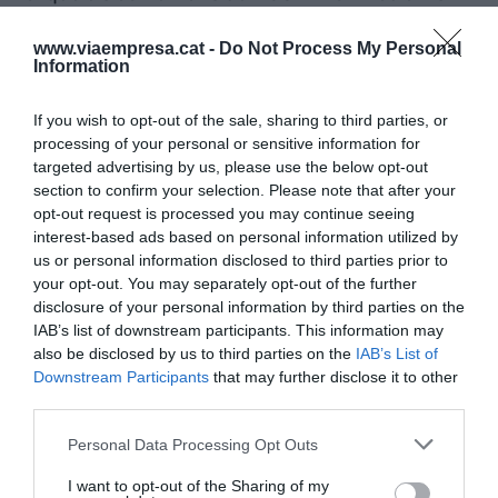
no s’endarrereixin més del compte. Perquè és
www.viaempresa.cat -
Do Not Process My Personal
important que comenci l’any 2027 amb la
Information
posada en marxa d’aquest tractat, però també
dels altres tractats amb l’Índia i Indonèsia.
If you wish to opt-out of the sale, sharing to third parties, or
processing of your personal or sensitive information for
targeted advertising by us, please use the below opt-out
Un 0% d’aranzels per als
section to confirm your selection. Please note that after your
opt-out request is processed you may continue seeing
productes farmacèutics,
interest-based ads based on personal information utilized by
químics, equipament mèdic i
us or personal information disclosed to third parties prior to
your opt-out. You may separately opt-out of the further
òptica, i un mercat de 1.500
disclosure of your personal information by third parties on the
IAB’s list of downstream participants. This information may
milions de consumidors,
also be disclosed by us to third parties on the
IAB’s List of
Downstream Participants
that may further disclose it to other
entre els beneficis de l’acord
third parties.
amb l’Índia
Personal Data Processing Opt Outs
I want to opt-out of the Sharing of my