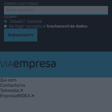
CORREU ELECTRÒNIC
IDIOMA*
Català
Castellà
He llegit i accepto el
tractament de dades
.
Subscriure's
VIA
Empresa
Qui som
Contacta'ns
Totmedia
EnpresaBIDEA