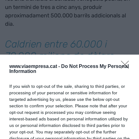
un termini de tres a cinc anys, produir
aproximadament 500.000 barrils addicionals al
dia.
Caldrien entre 60.000 i
70.000 milions de dòlars
perquè Veneçuela
www.viaempresa.cat -
Do Not Process My Personal
Information
tornés als més de
If you wish to opt-out of the sale, sharing to third parties, or
dos milions de barrils al dia
processing of your personal or sensitive information for
targeted advertising by us, please use the below opt-out
section to confirm your selection. Please note that after your
Després s’entraria en uns costos marginals
opt-out request is processed you may continue seeing
enormes (econòmics, però també tècnics i
interest-based ads based on personal information utilized by
logístics) per a qualsevol augment addicional
us or personal information disclosed to third parties prior to
your opt-out. You may separately opt-out of the further
d’extracció. Molts estan treballant per intentar
disclosure of your personal information by third parties on the