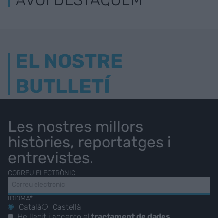
EL NOSTRE
BUTLLETÍ
Les nostres millors
històries, reportatges i
entrevistes.
CORREU ELECTRÒNIC
IDIOMA*
Català
Castellà
He llegit i accepto el
tractament de dades
.