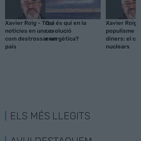
Xavier Roig - Tres
Qui és qui en la
Xavier Roig -
notícies en una, o
revolució
populisme c
com destrossar un
energètica?
diners: el ca
país
nuclears
ELS MÉS LLEGITS
AVUI DESTAQUEM