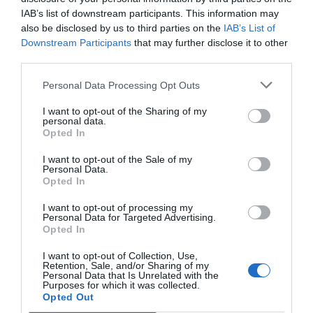
quantificar el cost de modernitzar la indústria, i
IAB’s list of downstream participants. This information may
caldrien entre 60.000 i 70.000 milions de dòlars
also be disclosed by us to third parties on the
IAB’s List of
per tornar a més de dos milions de barrils al dia. Al
Downstream Participants
that may further disclose it to other
third parties.
voltant de 10.000 milions de dòlars anuals durant
deu anys -xifres de l
'Institut Baker
,
de la
Personal Data Processing Opt Outs
Universitat Rice de Houston
(especialistes en el
I want to opt-out of the Sharing of my
tema), i dels analistes del banc d’inversions
personal data.
Opted In
Jefferies
-.
I want to opt-out of the Sale of my
Personal Data.
Les estimacions poden semblar sorprenents, però
Opted In
no ho són si considerem el que costa arrencar un
I want to opt-out of processing my
negoci -simplement un tema sense complexitat
Personal Data for Targeted Advertising.
Opted In
com construir un edifici, per exemple-. Aquestes
estimacions reflecteixen l'abast de la feina
I want to opt-out of Collection, Use,
Retention, Sale, and/or Sharing of my
necessària per reparar infraestructures
Personal Data that Is Unrelated with the
Purposes for which it was collected.
completament deteriorades. Les plataformes han
Opted Out
estat abandonades, els llocs de perforació