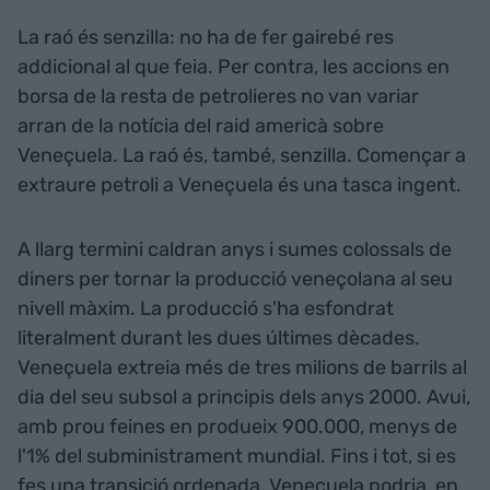
La raó és senzilla: no ha de fer gairebé res
addicional al que feia. Per contra, les accions en
borsa de la resta de petrolieres no van variar
arran de la notícia del raid americà sobre
Veneçuela. La raó és, també, senzilla. Començar a
extraure petroli a Veneçuela és una tasca ingent.
A llarg termini caldran anys i sumes colossals de
diners per tornar la producció veneçolana al seu
nivell màxim. La producció s'ha esfondrat
literalment durant les dues últimes dècades.
Veneçuela extreia més de tres milions de barrils al
dia del seu subsol a principis dels anys 2000. Avui,
amb prou feines en produeix 900.000, menys de
l'1% del subministrament mundial. Fins i tot, si es
fes una transició ordenada, Veneçuela podria, en