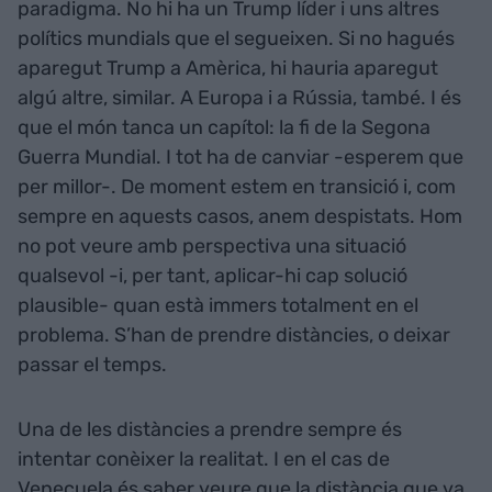
paradigma. No hi ha un Trump líder i uns altres
polítics mundials que el segueixen. Si no hagués
aparegut Trump a Amèrica, hi hauria aparegut
algú altre, similar. A Europa i a Rússia, també. I és
que el món tanca un capítol: la fi de la Segona
Guerra Mundial. I tot ha de canviar -esperem que
per millor-. De moment estem en transició i, com
sempre en aquests casos, anem despistats. Hom
no pot veure amb perspectiva una situació
qualsevol -i, per tant, aplicar-hi cap solució
plausible- quan està immers totalment en el
problema. S’han de prendre distàncies, o deixar
passar el temps.
Una de les distàncies a prendre sempre és
intentar conèixer la realitat. I en el cas de
Veneçuela és saber veure que la distància que va