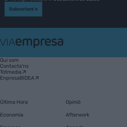
Subscriure's
VIA
Empresa
Qui som
Contacta'ns
Totmedia
EnpresaBIDEA
Última Hora
Opinió
Economia
Afterwork