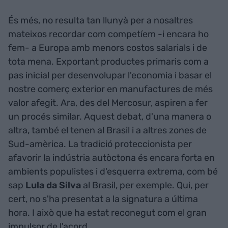
És més, no resulta tan llunyà per a nosaltres
mateixos recordar com competíem -i encara ho
fem- a Europa amb menors costos salarials i de
tota mena. Exportant productes primaris com a
pas inicial per desenvolupar l'economia i basar el
nostre comerç exterior en manufactures de més
valor afegit. Ara, des del Mercosur, aspiren a fer
un procés similar. Aquest debat, d'una manera o
altra, també el tenen al Brasil i a altres zones de
Sud-amèrica. La tradició proteccionista per
afavorir la indústria autòctona és encara forta en
ambients populistes i d'esquerra extrema, com bé
sap
Lula da Silva
al Brasil, per exemple. Qui, per
cert, no s'ha presentat a la signatura a última
hora. I això que ha estat reconegut com el gran
impulsor de l'acord.