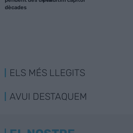
pendent des de fa
penúltim capítol
dècades
ELS MÉS LLEGITS
AVUI DESTAQUEM