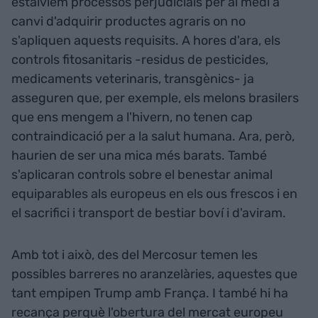
estalviem processos perjudicials per al medi a
canvi d'adquirir productes agraris on no
s'apliquen aquests requisits. A hores d'ara, els
controls fitosanitaris -residus de pesticides,
medicaments veterinaris, transgènics- ja
asseguren que, per exemple, els melons brasilers
que ens mengem a l'hivern, no tenen cap
contraindicació per a la salut humana. Ara, però,
haurien de ser una mica més barats. També
s'aplicaran controls sobre el benestar animal
equiparables als europeus en els ous frescos i en
el sacrifici i transport de bestiar boví i d'aviram.
Amb tot i això, des del Mercosur temen les
possibles barreres no aranzelàries, aquestes que
tant empipen Trump amb França. I també hi ha
recança perquè l'obertura del mercat europeu