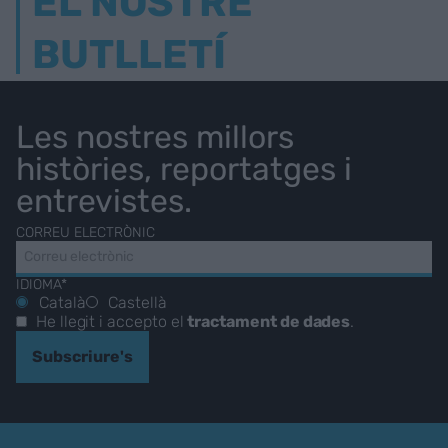
EL NOSTRE
BUTLLETÍ
Les nostres millors
històries, reportatges i
entrevistes.
CORREU ELECTRÒNIC
IDIOMA*
Català
Castellà
He llegit i accepto el
tractament de dades
.
Subscriure's