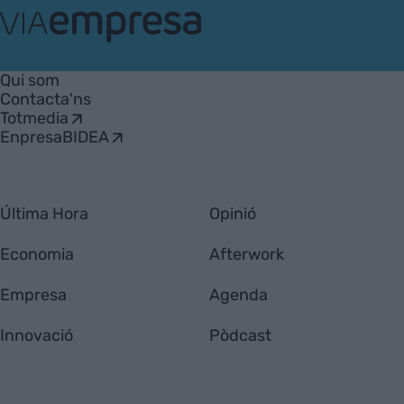
VIA
Empresa
Qui som
Contacta'ns
Totmedia
EnpresaBIDEA
Última Hora
Opinió
Economia
Afterwork
Empresa
Agenda
Innovació
Pòdcast