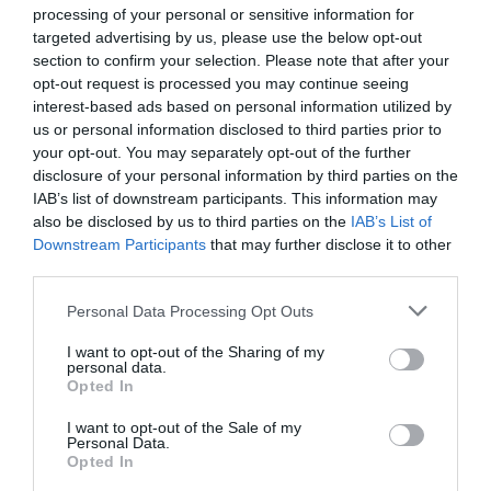
processing of your personal or sensitive information for
Mercosur a Europa del 17 % durant el mateix
targeted advertising by us, please use the below opt-out
període. La UE preveu que els productes
section to confirm your selection. Please note that after your
opt-out request is processed you may continue seeing
europeus més beneficiats seran els automòbils, la
interest-based ads based on personal information utilized by
química i la farmàcia.
us or personal information disclosed to third parties prior to
your opt-out. You may separately opt-out of the further
disclosure of your personal information by third parties on the
SI VOLS SABER-NE MÉS
IAB’s list of downstream participants. This information may
also be disclosed by us to third parties on the
IAB’s List of
Downstream Participants
that may further disclose it to other
third parties.
Personal Data Processing Opt Outs
I want to opt-out of the Sharing of my
personal data.
Opted In
La Unió Europea aspira a obrir un nou capítol
I want to opt-out of the Sale of my
amb l’acord amb Mercosur
Personal Data.
Opted In