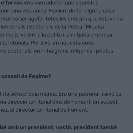
id Tornos
ens vam adonar que aquestes
enir una veu única. Havíem de fer alguna cosa.
ntat va ser agafar totes les entitats que estaven a
erritorials i Sectorials de la Petita i Mitjana
ime 2: volíem a la petita i la mitjana empresa,
 territorials. Per això, en aquesta nova
s sectorials, on hi ha grans, mitjanes i petites
u consell de Fepime?
 i la seva pròpia marca. Era una patronal, i això és
 direcció territorial dins de Foment, en aquest
z, el director territorial de Foment.
bé amb un president: vostè; president també