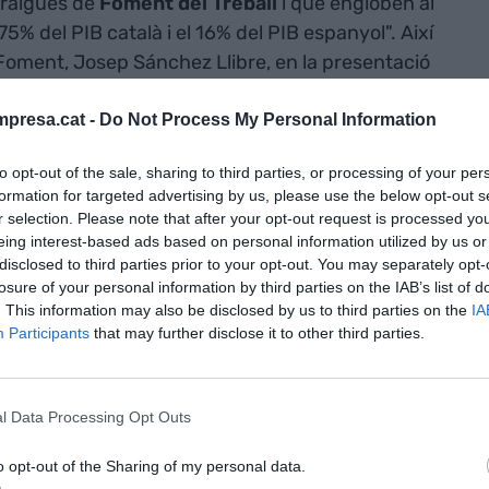
paraigües de
Foment del Treball
i que engloben al
5% del PIB català i el 16% del PIB espanyol". Així
Foment, Josep Sánchez Llibre, en la presentació
es d'octubre. Passats uns pocs mesos i amb la
r velocitat, ens reunim amb Panés a la seu de
presa.cat -
Do Not Process My Personal Information
r conèixer la raó de ser d'aquesta agrupació i com
to opt-out of the sale, sharing to third parties, or processing of your per
 les 20 associacions territorials que hi formen
formation for targeted advertising by us, please use the below opt-out s
r selection. Please note that after your opt-out request is processed y
eing interest-based ads based on personal information utilized by us or
disclosed to third parties prior to your opt-out. You may separately opt-
t del Consell Territorial de la Pime de
losure of your personal information by third parties on the IAB’s list of
. This information may also be disclosed by us to third parties on the
IA
Participants
that may further disclose it to other third parties.
llès (AIBV)
pitalet i Baix Llobregat (AEBALL)
l Data Processing Opt Outs
ris del Berguedà (ACEB)
o opt-out of the Sharing of my personal data.