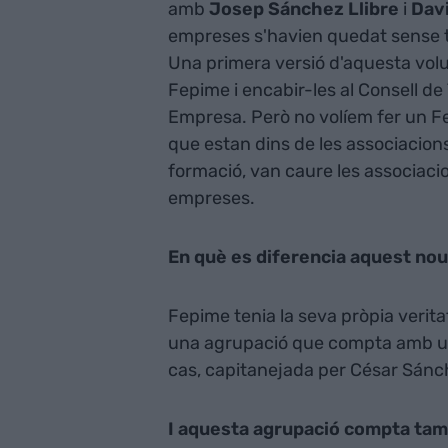
amb
Josep Sánchez Llibre
i
Dav
empreses s'havien quedat sense t
Una primera versió d'aquesta volu
Fepime i encabir-les al Consell de T
Empresa. Però no volíem fer un Fep
que estan dins de les associacions
formació, van caure les associacion
empreses.
En què es diferencia aquest no
Fepime tenia la seva pròpia veritat
una agrupació que compta amb una
cas, capitanejada per César Sánche
I aquesta agrupació compta tam