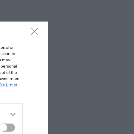
sonal or
ection to
ou may
 personal
out of the
 downstream
B’s List of