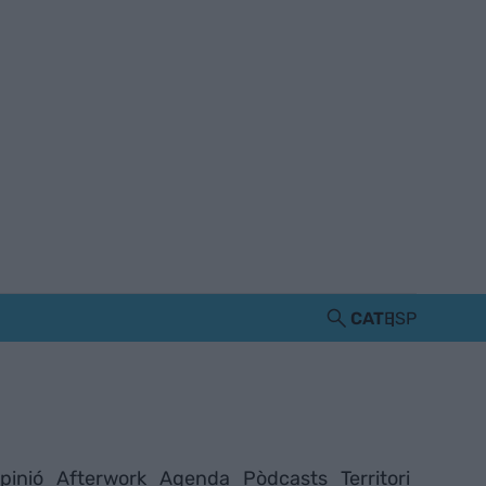
CAT
ESP
pinió
Afterwork
Agenda
Pòdcasts
Territori