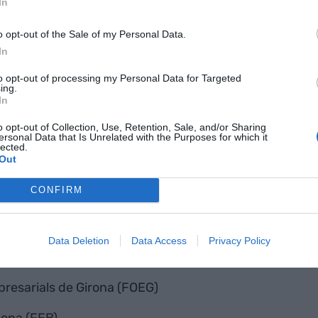
In
lleu (AEM)
o opt-out of the Sale of my Personal Data.
Comarques de l'Ebre (AECE)
In
to opt-out of processing my Personal Data for Targeted
ing.
In
arcelona (CEB)
o opt-out of Collection, Use, Retention, Sale, and/or Sharing
 Província de Tarragona (CEPTA)
ersonal Data that Is Unrelated with the Purposes for which it
lected.
Out
Empresarials de Lleida (COELL)
CONFIRM
(CEDOSONA)
aris de Sabadell i Comarca (CIESC)
Data Deletion
Data Access
Privacy Policy
emis Empresarials del Maresme (FAGEM)
resarials de Girona (FOEG)
lona (FEB)