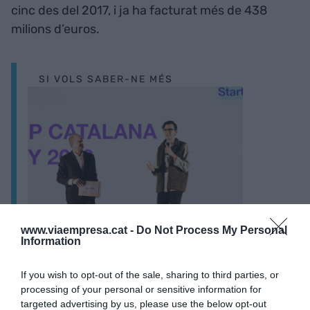
cinc des del 2017, i ja ha facturat més de 438
milions d’euros.
SI VOLS SABER-NE MÉS
10 startups catalanes cridades a
www.viaempresa.cat -
Do Not Process My Personal
revolucionar el sector de la salut digital
Information
If you wish to opt-out of the sale, sharing to third parties, or
Una nova prova del pes del sector de la salut a
processing of your personal or sensitive information for
Catalunya es troba en la quarta posició: la
targeted advertising by us, please use the below opt-out