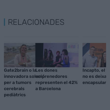
RELACIONADES
Gate2brain o la
Les dones
Incapto, el c
innovadora solució
emprenedores
no es deixa
per a tumors
representen el 42%
encapsular
cerebrals
a Barcelona
pediàtrics