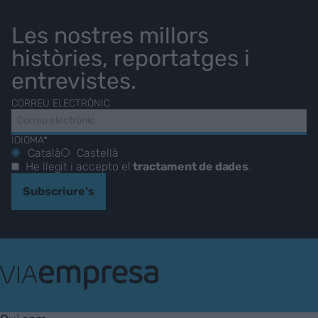
Les nostres millors
històries, reportatges i
entrevistes.
CORREU ELECTRÒNIC
IDIOMA*
Català
Castellà
He llegit i accepto el
tractament de dades
.
Subscriure's
VIA
Empresa