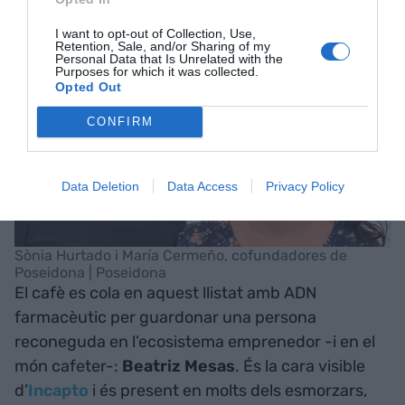
I want to opt-out of Collection, Use,
Retention, Sale, and/or Sharing of my
Personal Data that Is Unrelated with the
Purposes for which it was collected.
Opted Out
CONFIRM
Data Deletion
Data Access
Privacy Policy
Sònia Hurtado i María Cermeño, cofundadores de
Poseidona | Poseidona
El cafè es cola en aquest llistat amb ADN
farmacèutic per guardonar una persona
reconeguda en l’ecosistema emprenedor -i en el
món cafeter-:
Beatriz Mesas
. És la cara visible
d’
Incapto
i és present en molts dels esmorzars,