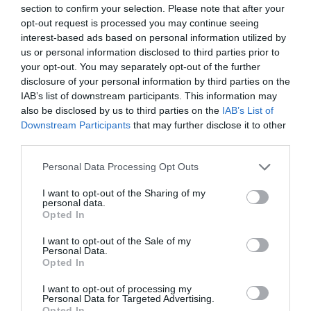
section to confirm your selection. Please note that after your
directora executiva d’
Affirma Biotech
,
Maribel
opt-out request is processed you may continue seeing
Bergés
, és la quarta dona més rellevant de
interest-based ads based on personal information utilized by
l’ecosistema emprenedor català, en materialitzar
us or personal information disclosed to third parties prior to
la idea de desenvolupar nous fàrmacs
your opt-out. You may separately opt-out of the further
disclosure of your personal information by third parties on the
immunoestimuladors pel tractament d’infeccions
IAB’s list of downstream participants. This information may
greus i el càncer. La seu de l’empresa, fundada el
also be disclosed by us to third parties on the
IAB’s List of
2020, es troba al Recinte Modernista de Sant Pau,
Downstream Participants
that may further disclose it to other
third parties.
i compta amb una emprenedora i enginyera
química al capdavant que gaudeix d’una extensa
Personal Data Processing Opt Outs
experiència laboral en el sector.
I want to opt-out of the Sharing of my
personal data.
Opted In
Les dones darrere
I want to opt-out of the Sale of my
d'Incapto i Poseidona
Personal Data.
Opted In
acaricien l'èxit
I want to opt-out of processing my
emprenedor
Personal Data for Targeted Advertising.
Opted In