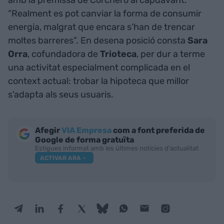
amb la premissa de Corchero al capdavant:
“Realment es pot canviar la forma de consumir
energia, malgrat que encara s’han de trencar
moltes barreres”. En desena posició consta
Sara
Orra
, cofundadora de
Trioteca
, per dur a terme
una activitat especialment complicada en el
context actual: trobar la hipoteca que millor
s'adapta als seus usuaris.
Afegir
VIA Empresa
com a font preferida de
Google de forma gratuïta
Estigues informat amb les últimes notícies d'actualitat
ACTIVAR ARA