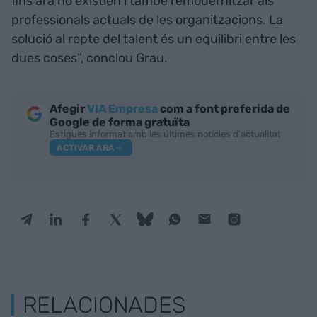
fins ara no existien i també remodernitzar als
professionals actuals de les organitzacions. La
solució al repte del talent és un equilibri entre les
dues coses”, conclou Grau.
Afegir
VIA Empresa
com a font preferida de
Google de forma gratuïta
Estigues informat amb les últimes notícies d'actualitat
ACTIVAR ARA
RELACIONADES