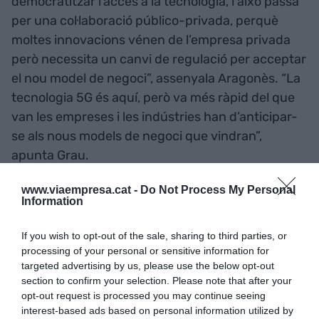
democratitzar l’accés a la tecnologia, i això passa
per una col·laboració público-privada, perquè
moltes innovacions vénen de l’empresa privada
però necessita un canvi de regulació per acceptar
el nou model de negoci”, assenyala Aragonès. “La
tecnologia 5G és aquí, però va més ràpid del que
van les empreses i les indústries han d’anticipar-
se als nous models de negoci que vindran”,
apunta Grau.
www.viaempresa.cat -
Do Not Process My Personal
I és que la tecnologia 5G ofereix la possibilitat de
Information
reconsiderar molts sectors i crear nous models de
negoci. Fa 10 anys Internet va transformar la
If you wish to opt-out of the sale, sharing to third parties, or
processing of your personal or sensitive information for
manera com la gent seleccionava un hotel per a
targeted advertising by us, please use the below opt-out
les seves vacances, passant de basar-se en les
section to confirm your selection. Please note that after your
estrelles a les opinions. “Una oportunitat que
opt-out request is processed you may continue seeing
interest-based ads based on personal information utilized by
plataformes com Booking o TripAdvisor van