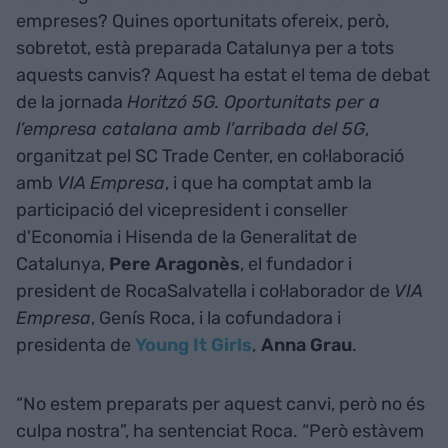
empreses? Quines oportunitats ofereix, però,
sobretot, està preparada Catalunya per a tots
aquests canvis? Aquest ha estat el tema de debat
de la jornada
Horitzó 5G. Oportunitats per a
l’empresa catalana amb l’arribada del 5G
,
organitzat pel SC Trade Center, en col·laboració
amb
VIA Empresa
, i que ha comptat amb la
participació del vicepresident i conseller
d'Economia i Hisenda de la Generalitat de
Catalunya,
Pere Aragonès
, el fundador i
president de RocaSalvatella i col·laborador de
VIA
Empresa
, Genís Roca, i la cofundadora i
presidenta de
Young It Girls
,
Anna Grau
.
“No estem preparats per aquest canvi, però no és
culpa nostra”, ha sentenciat Roca. “Però estàvem