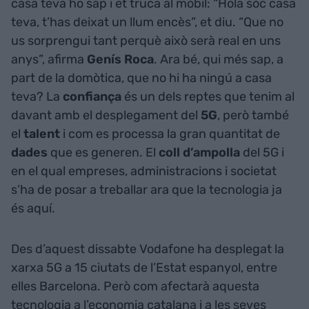
casa teva ho sap i et truca al mòbil: “Hola sóc casa
teva, t’has deixat un llum encès”, et diu. “Que no
us sorprengui tant perquè això serà real en uns
anys”, afirma
Genís Roca
. Ara bé, qui més sap, a
part de la domòtica, que no hi ha ningú a casa
teva? La
confiança
és un dels reptes que tenim al
davant amb el desplegament del
5G
, però també
el
talent
i com es processa la gran quantitat de
dades
que es generen. El
coll d’ampolla
del 5G i
en el qual empreses, administracions i societat
s’ha de posar a treballar ara que la tecnologia ja
és aquí.
Des d’aquest dissabte Vodafone ha desplegat la
xarxa 5G a 15 ciutats de l’Estat espanyol, entre
elles Barcelona. Però com afectarà aquesta
tecnologia a l’economia catalana i a les seves