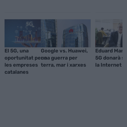
El 5G, una
Google vs. Huawei,
Eduard Martí
oportunitat per a
una guerra per
5G donarà se
les empreses
terra, mar i xarxes
la Internet d
catalanes