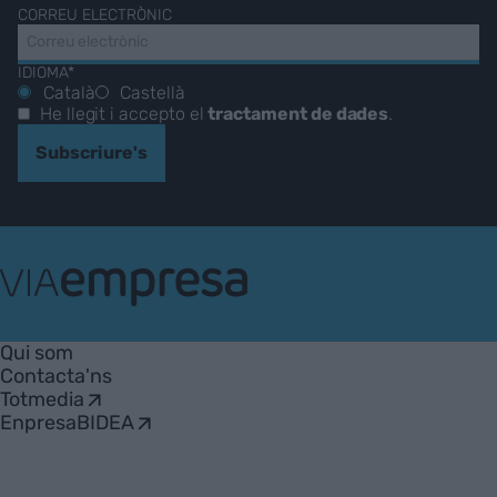
CORREU ELECTRÒNIC
IDIOMA*
Català
Castellà
He llegit i accepto el
tractament de dades
.
Subscriure's
VIA
Empresa
Qui som
Contacta'ns
Totmedia
EnpresaBIDEA