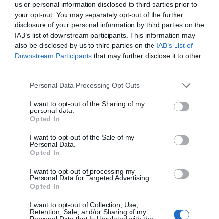
us or personal information disclosed to third parties prior to
detectar i ja intermedien un 75-80% de les
your opt-out. You may separately opt-out of the further
reserves d’hotels”, apunta Roca. Ara hi ha molts
disclosure of your personal information by third parties on the
objectes que generen dades, com semàfors,
IAB’s list of downstream participants. This information may
also be disclosed by us to third parties on the
IAB’s List of
polseres intel·ligents o sensors. Un fet que ha
Downstream Participants
that may further disclose it to other
convertit la dada en un bé estratègic. Tant que
third parties.
Trump no vol que la infraestructura que
Personal Data Processing Opt Outs
transporta aquestes dades sigui de l’enemic i per
això ha vetat Huawei en el seu país.
I want to opt-out of the Sharing of my
personal data.
Opted In
“La Internet de les Coses és l’origen de la dada, el
I want to opt-out of the Sale of my
5G és el transport i el
blockchain
és la garantia
Personal Data.
Opted In
que la dada no ha estat manipulada”, destaca
Roca. I el repte segueix sent on recollim aquestes
I want to opt-out of processing my
Personal Data for Targeted Advertising.
dades per a processar-les i donar resposta en
Opted In
temps real. Com bé diu el president de
I want to opt-out of Collection, Use,
RocaSalvatella, ja no parlem de
big data, si no de
Retention, Sale, and/or Sharing of my
Personal Data that Is Unrelated with the