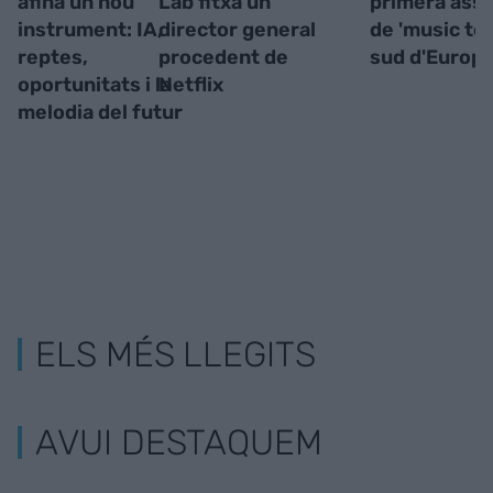
afina un nou
Lab fitxa un
primera asso
instrument: IA,
director general
de 'music tec
reptes,
procedent de
sud d'Europ
oportunitats i la
Netflix
melodia del futur
ELS MÉS LLEGITS
AVUI DESTAQUEM