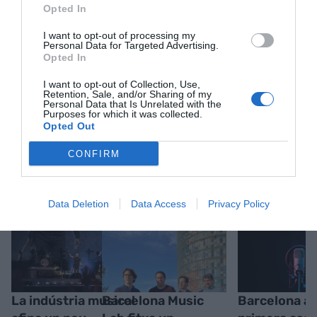
ACTIVAR ARA
Opted In
I want to opt-out of processing my
Personal Data for Targeted Advertising.
Opted In
I want to opt-out of Collection, Use,
Retention, Sale, and/or Sharing of my
Personal Data that Is Unrelated with the
Purposes for which it was collected.
Opted Out
CONFIRM
RELACIONADES
Data Deletion
Data Access
Privacy Policy
La indústria musical
Barcelona Music
Barcelona acu