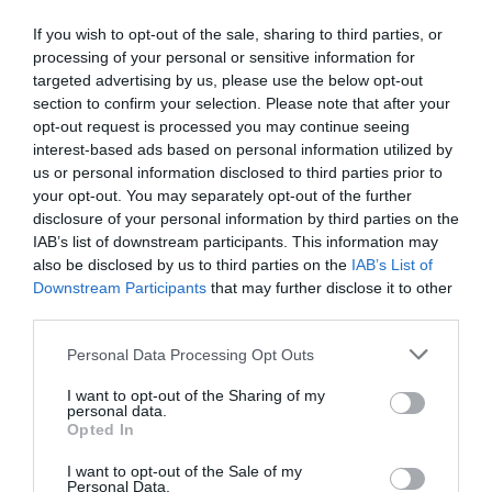
europeu en aquest àmbit”, afegeix Curanta.
If you wish to opt-out of the sale, sharing to third parties, or
processing of your personal or sensitive information for
targeted advertising by us, please use the below opt-out
Les àrees d’acceleració que el programa vol posar
section to confirm your selection. Please note that after your
a prova són la sostenibilitat, l’accessibilitat,
opt-out request is processed you may continue seeing
l’educació, l’experiència innovadora, la connexió
interest-based ads based on personal information utilized by
us or personal information disclosed to third parties prior to
entre persones, la gestió d’esdeveniments, les
your opt-out. You may separately opt-out of the further
dades i la propietat intel·lectual i propietat
disclosure of your personal information by third parties on the
industrial. Àrees clau tant en la indústria musical
IAB’s list of downstream participants. This information may
also be disclosed by us to third parties on the
IAB’s List of
com la indústria creativa. La convocatòria del
Downstream Participants
that may further disclose it to other
programa estarà oberta des del 28 de febrer fins
third parties.
al 28 de març i finalitzarà amb una exposició
Personal Data Processing Opt Outs
oficial el 13 de juny dins el marc del
Sónar+D
.
I want to opt-out of the Sharing of my
personal data.
Opted In
Afegir
VIA Empresa
com a font preferida de
Google de forma gratuïta
I want to opt-out of the Sale of my
Estigues informat amb les últimes notícies d'actualitat
Personal Data.