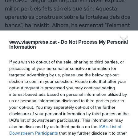
de l'OPA. "Segur que ho podríem haver explicat
millor, però els fets són els que són. Aquesta
operació es construeix sobre la fortalesa dels dos
bancs", ha insistit. Alhora, ha esmentat "l'element
emocional" que hi ha a Catalunya amb el Sabadell
com un factor de pes que ha condicionat la
www.viaempresa.cat -
Do Not Process My Personal
Information
reacció de la societat.
If you wish to opt-out of the sale, sharing to third parties, or
Torres ha concedit que hi
processing of your personal or sensitive information for
targeted advertising by us, please use the below opt-out
haurà reducció de plantilla,
section to confirm your selection. Please note that after your
opt-out request is processed you may continue seeing
però amb una intensitat
interest-based ads based on personal information utilized by
us or personal information disclosed to third parties prior to
molt menor a les previsions
your opt-out. You may separately opt-out of the further
disclosure of your personal information by third parties on the
dels sindicats
IAB’s list of downstream participants. This information may
also be disclosed by us to third parties on the
IAB’s List of
Downstream Participants
that may further disclose it to other
Pel que fa als treballadors, Torres ha criticat que