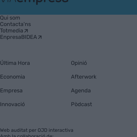
VIA
Empresa
Qui som
Contacta'ns
Totmedia
EnpresaBIDEA
Última Hora
Opinió
Economia
Afterwork
Empresa
Agenda
Innovació
Pòdcast
Web auditat per OJD interactiva
Amb la col·laboració de: