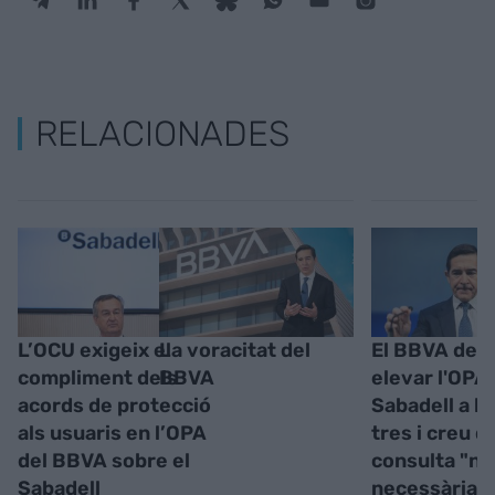
RELACIONADES
L’OCU exigeix el
La voracitat del
El BBVA dem
compliment dels
BBVA
elevar l'OPA 
acords de protecció
Sabadell a la
als usuaris en l’OPA
tres i creu q
del BBVA sobre el
consulta "no
Sabadell
necessària"