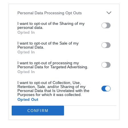
third parties.
les xifres d'
UGT
i
CCOO
sobre els acomiadaments
estan "absolutament fora de la realitat". Els
Personal Data Processing Opt Outs
sindicats han calculat que entre
7.000
i
10.000
I want to opt-out of the Sharing of my
persones
perdrien el seu lloc de feina, però el
personal data.
Opted In
dirigent ha recalcat que els dos bancs
participants ja van emprendre les seves
I want to opt-out of the Sale of my
Personal Data.
reestructuracions fa dos anys. "La majoria de les
Opted In
sinergies estan associades a la tecnologia i
I want to opt-out of processing my
despeses generals", ha conclòs. Així, Torres ha
Personal Data for Targeted Advertising.
Opted In
concedit que hi haurà reducció de plantilla, però
amb una intensitat molt menor a les previsions
I want to opt-out of Collection, Use,
Retention, Sale, and/or Sharing of my
dels sindicats.
Personal Data that Is Unrelated with the
Purposes for which it was collected.
Opted Out
A l'espera de la decisió del ministre d'Economia,
CONFIRM
Comerç i Empresa del govern espanyol,
Carlos
Cuerpo
, el president del BBVA ha apuntat que