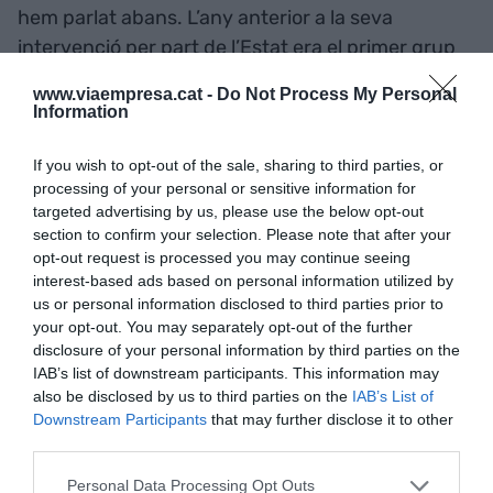
hem parlat abans. L’any anterior a la seva
intervenció per part de l’Estat era el primer grup
bancari català i el desè d’Espanya. El 1984 va
www.viaempresa.cat -
Do Not Process My Personal
passar a ser propietat del Banco de Vizcaya,
Information
juntament amb les seves filials Banc Industrial de
Catalunya, Banc de Barcelona i Banc Industrial
If you wish to opt-out of the sale, sharing to third parties, or
processing of your personal or sensitive information for
del Mediterrani. L’ús de la marca encara es va
targeted advertising by us, please use the below opt-out
perllongar durant alguns anys després de
section to confirm your selection. Please note that after your
l’absorció.
opt-out request is processed you may continue seeing
interest-based ads based on personal information utilized by
us or personal information disclosed to third parties prior to
I així arribem a l’any 1988, moment en què es va
your opt-out. You may separately opt-out of the further
produir la fusió entre els dos grans bancs biscaïns
disclosure of your personal information by third parties on the
IAB’s list of downstream participants. This information may
i el consegüent naixement del
BBV
. Una dècada
also be disclosed by us to third parties on the
IAB’s List of
després, el 1999, van incorporar a la banca
Downstream Participants
that may further disclose it to other
pública Argentaria, que era una fusió d’entitats de
third parties.
crèdit vinculades a l’Estat. El 1991 havia nascut la
Personal Data Processing Opt Outs