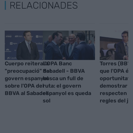
RELACIONADES
Cuerpo reitera la
L'OPA Banc
Torres (BBVA
"preocupació" del
Sabadell - BBVA
que l'OPA és
govern espanyol
busca un full de
oportunitat"
sobre l'OPA del
ruta: el govern
demostrar q
BBVA al Sabadell
espanyol es queda
respecten "l
sol
regles del jo