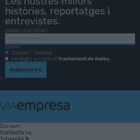
Les nostres millors
històries, reportatges i
entrevistes.
CORREU ELECTRÒNIC
IDIOMA*
Català
Castellà
He llegit i accepto el
tractament de dades
.
Subscriure's
VIA
Empresa
Qui som
Contacta'ns
Totmedia