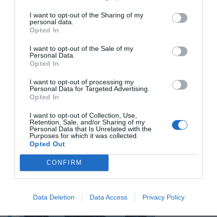
Corporación Bancaria de España
, embrió
d’Argentaria, gràcies a la integració de Caja Postal
I want to opt-out of the Sharing of my
personal data.
de Ahorros, Banco Exterior de España, Banco
Opted In
Hipotecario de España, Banco de Crédito Local,
I want to opt-out of the Sale of my
Banco de Crédito Agrícola i Banco de Crédito
Personal Data.
Opted In
Industrial. Cal tenir en compte que bona part del
negoci i de les oficines d’aquestes entitats
I want to opt-out of processing my
Personal Data for Targeted Advertising.
formaven part de mercat català, de manera que
Opted In
també va servir com a palanca de penetració al
I want to opt-out of Collection, Use,
territori del BBV.
Retention, Sale, and/or Sharing of my
Personal Data that Is Unrelated with the
Purposes for which it was collected.
Opted Out
SI VOLS SABER-NE MÉS
CONFIRM
Data Deletion
Data Access
Privacy Policy