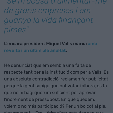
"Se m'acusa d'alimentar-me
de grans empreses i em
guanyo la vida finançant
pimes"
L'encara president Miquel Valls marxa
amb
revolta i un últim ple anul·lat
.
He denunciat que em sembla una falta de
respecte tant per a la institució com per a Valls. És
una absoluta contradicció, reclamen fer publicitat
perquè la gent sàpiga que pot votar i alhora, es fa
que no hi hagi quòrum suficient per aprovar
l'increment de pressupost. En què quedem:
volem o no més participació? Fer un boicot al ple,