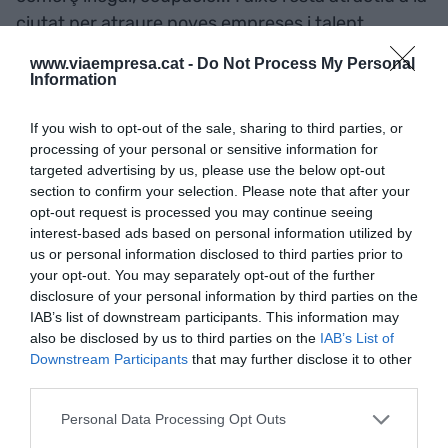
ciutat per atraure noves empreses i talent.
Catalunya és un dels llocs d'Europa amb una
www.viaempresa.cat -
Do Not Process My Personal
pressió fiscal més elevada a l'hora de crear una
Information
empresa, la competència no és només de regions
If you wish to opt-out of the sale, sharing to third parties, or
sinó també de països. Si no tenim una taxa
processing of your personal or sensitive information for
impositiva atractiva, ens costarà molt ser
targeted advertising by us, please use the below opt-out
competitius i perdrem part del benefici barceloní
section to confirm your selection. Please note that after your
en connexió amb Europa, clima, bon viure... La
opt-out request is processed you may continue seeing
interest-based ads based on personal information utilized by
butxaca és clau per al talent i els empresaris.
us or personal information disclosed to third parties prior to
your opt-out. You may separately opt-out of the further
La Cambra reclama per activa i per passiva una
disclosure of your personal information by third parties on the
IAB’s list of downstream participants. This information may
millor gestió i complir amb la inversió en
also be disclosed by us to third parties on the
IAB’s List of
infraestructures. Però, no hi ha manera…
Downstream Participants
that may further disclose it to other
third parties.
Perquè la Cambra tingui força i es pugui
Personal Data Processing Opt Outs
imposar ha de tenir un suport important. Quanta