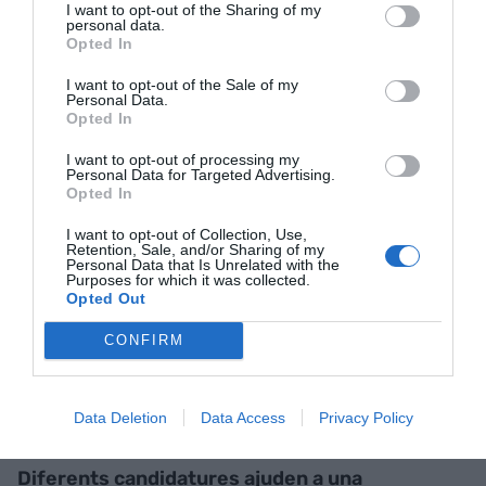
I want to opt-out of the Sharing of my
gent sap a què es dedica la Cambra? Molt poca.
personal data.
Opted In
Quanta gent sap que pot votar a la Cambra? Molt
poca. Quanta gent sap com gaudir del servei de la
I want to opt-out of the Sale of my
Personal Data.
Cambra? Molt poca. El primer que faré quan sigui
Opted In
president és una campanya de comunicació
I want to opt-out of processing my
bestial. Si no comuniques, no tens força per
Personal Data for Targeted Advertising.
imposar les teves idees. Comunica, comunica i
Opted In
comunica.
I want to opt-out of Collection, Use,
Retention, Sale, and/or Sharing of my
Personal Data that Is Unrelated with the
Purposes for which it was collected.
"Catalunya és un dels llocs
Opted Out
d'Europa amb una pressió
CONFIRM
fiscal més elevada a l'hora
de crear una empresa"
Data Deletion
Data Access
Privacy Policy
Diferents candidatures ajuden a una