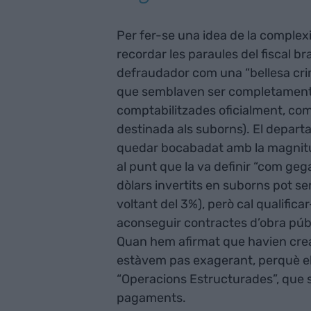
Per fer-se una idea de la complexit
recordar les paraules del fiscal br
defraudador com una “bellesa crim
que semblaven ser completament l
comptabilitzades oficialment, c
destinada als suborns). El depart
quedar bocabadat amb la magnitu
al punt que la va definir “com gega
dòlars invertits en suborns pot s
voltant del 3%), però cal qualific
aconseguir contractes d’obra públ
Quan hem afirmat que havien crea
estàvem pas exagerant, perquè e
“Operacions Estructurades”, que 
pagaments.