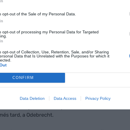
In
defraudador
iminal”,
o opt-out of the Sale of my Personal Data.
In
tes estaven
to opt-out of processing my Personal Data for Targeted
emblaven ser
ing.
In
ls
o opt-out of Collection, Use, Retention, Sale, and/or Sharing
ersonal Data that Is Unrelated with the Purposes for which it
lected.
Out
 la investigació, encara cal tirar un parell d’anys
a policia federal del Brasil havia encetat la que va
CONFIRM
ato
, que va començar per la desarticulació d’una
ntar diner negre a través d’una xarxa de
Data Deletion
Data Access
Privacy Policy
s. Ja en aquell moment, es va considerar el cas
e l’emblanquiment de capitals, i estirant el fil van
, més tard, a Odebrecht.