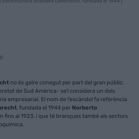
la constructora brasilera Odebrecht, fundada el 1944 |
30
echt
no és gaire conegut per part del gran públic,
obretot de Sud Amèrica- se’l considera un dels
ia empresarial. El nom de l’escàndol fa referència
brecht
, fundada el 1944 per
Norberto
en fins al 1923, i que té branques també als sectors
troquímica.