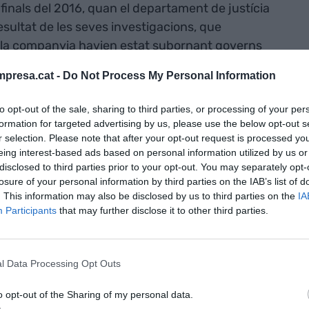
 finals del 2016, quan el departament de justícia
resultat de les seves investigacions, que
 la companyia havien estat subornant governs
ntitats de diners. L’arc temporal de la recerca
presa.cat -
Do Not Process My Personal Information
aquell 2016, mentre la xifra estimada de calés
airebé tota Amèrica Llatina (12 països) s’enfilava
to opt-out of the sale, sharing to third parties, or processing of your per
ercat local, Brasil, el president de la constructora i
formation for targeted advertising by us, please use the below opt-out s
Marcelo Odebrecht
, ja havia estat condemnat
r selection. Please note that after your opt-out request is processed y
eing interest-based ads based on personal information utilized by us or
s pràctiques de tota mena (corrupció, rentat de
disclosed to third parties prior to your opt-out. You may separately opt-
 especialment a la petroliera semipública,
losure of your personal information by third parties on the IAB’s list of
a d’hidrocarburs de bandera del Brasil, la trama de
. This information may also be disclosed by us to third parties on the
IA
Participants
that may further disclose it to other third parties.
 de l’os de la companyia. El 2018, la firma
ord amb el Departament de Justícia dels Estats
a multa de 853 milions de dòlars.
l Data Processing Opt Outs
rlos Lima va
o opt-out of the Sharing of my personal data.