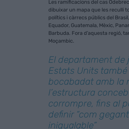
Les ramificacions del cas Odebrec
dibuixar un mapa que les reculli to
polítics i càrrecs públics del Bra
Equador, Guatemala, Mèxic, Panamà
Barbuda. Fora d’aquesta regió, tam
Moçambic.
El departament de j
Estats Units també
bocabadat amb la 
l’estructura conce
corrompre, fins al 
definir “com gegant
inigualable”