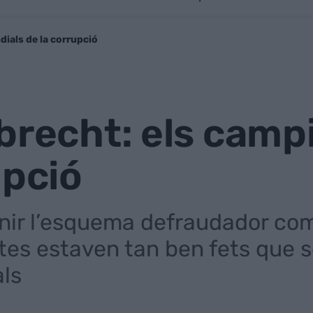
ials de la corrupció
brecht: els camp
upció
inir l’esquema defraudador com 
tes estaven tan ben fets que 
ls