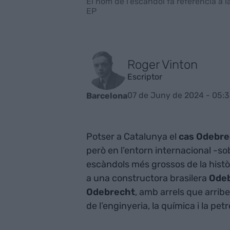
El nom de l’escàndol fa referència a 
EP
Roger Vinton
Escriptor
07 de Juny de 2024 - 05:
Barcelona
Potser a Catalunya el
cas Odebr
però en l’entorn internacional -s
escàndols més grossos de la històr
a una constructora brasilera
Ode
Odebrecht
, amb arrels que arrib
de l’enginyeria, la química i la pe