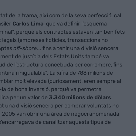
at de la trama, així com de la seva perfecció, cal
asiler
Carlos Lima
, que va definir l’esquema
inal”, perquè els contractes estaven tan ben fets
egals (empreses fictícies, transaccions no
omptes
off-shore
... fins a tenir una divisió sencera
ament de justícia dels Estats Units també va
d de l’estructura concebuda per corrompre, fins
ntina i inigualable”. La xifra de 788 milions de
emblar molt elevada (curiosament, eren sempre al
ar-la de bona inversió, perquè va permetre
ica per un valor de
3.340 milions de dòlars
.
t una divisió sencera per comprar voluntats no
l 2005 van obrir una àrea de negoci anomenada
s’encarregava de canalitzar aquests tipus de