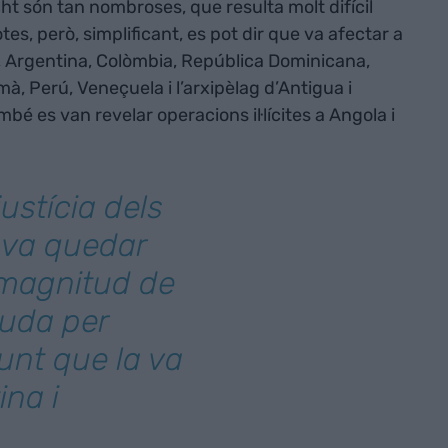
ht són tan nombroses, que resulta molt difícil
tes, però, simplificant, es pot dir que va afectar a
sil, Argentina, Colòmbia, República Dominicana,
, Perú, Veneçuela i l’arxipèlag d’Antigua i
bé es van revelar operacions il·lícites a Angola i
ustícia dels
 va quedar
magnitud de
buda per
punt que la va
ina i