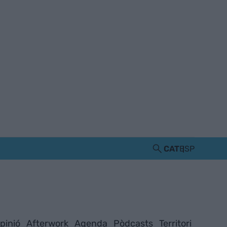
CAT
ESP
pinió
Afterwork
Agenda
Pòdcasts
Territori