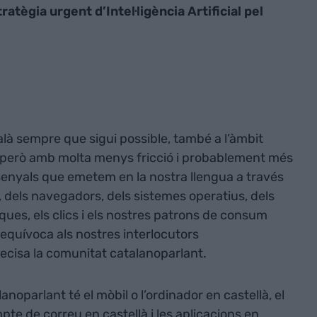
ratègia urgent d’Intel·ligència Artificial pel
talà sempre que sigui possible, també a l’àmbit
er, però amb molta menys fricció i probablement més
s senyals que emetem en la nostra llengua a través
s, dels navegadors, dels sistemes operatius, dels
ues, els clics i els nostres patrons de consum
inequívoca als nostres interlocutors
cisa la comunitat catalanoparlant.
anoparlant té el mòbil o l’ordinador en castellà, el
te de correu en castellà i les aplicacions en