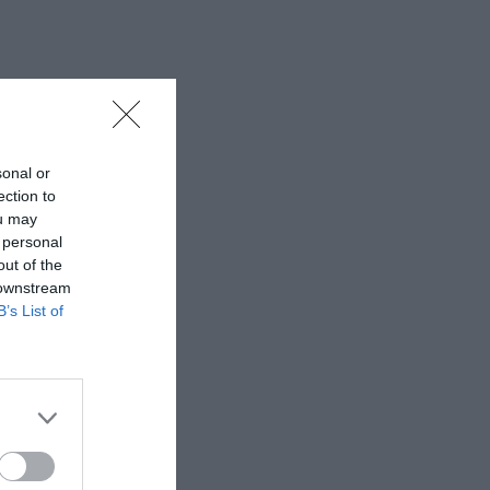
sonal or
ection to
ou may
 personal
out of the
 downstream
B’s List of