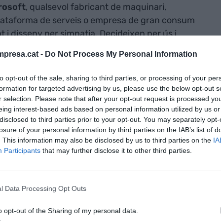
rosoft
, qualsevol fabricant de maquinari,
lataforma de serveis o empresa de gran consum
t i disseny per simpatia. Decideixen per ús i
ben de les seves audiències, els senyals
presa.cat -
Do Not Process My Personal Information
ent o no, els envia el mercat.
to opt-out of the sale, sharing to third parties, or processing of your per
e o no en
formation for targeted advertising by us, please use the below opt-out s
r selection. Please note that after your opt-out request is processed y
logia diu tant
eing interest-based ads based on personal information utilized by us or
disclosed to third parties prior to your opt-out. You may separately opt-
m dels seus
losure of your personal information by third parties on the IAB’s list of
. This information may also be disclosed by us to third parties on the
IA
Participants
that may further disclose it to other third parties.
noparlants dels que la tecnologia veu. Som més
l Data Processing Opt Outs
cular i força pervers. Com que hi ha menys
dels que correspondria al volum real de la
o opt-out of the Sharing of my personal data.
ses líders al mercat perceben menys demanda.