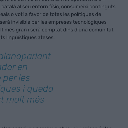
el català al seu entorn físic, consumeixi continguts
ineals o voti a favor de totes les polítiques de
 serà invisible per les empreses tecnològiques
lt més gran i serà comptat dins d’una comunitat
ats lingüístiques ateses.
alanoparlant
nador en
e per les
iques i queda
at molt més