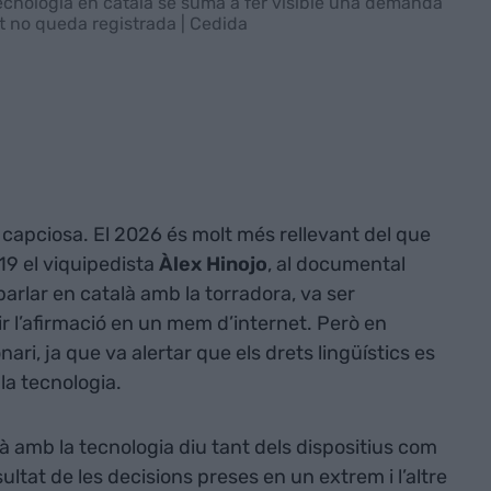
cnologia en català se suma a fer visible una demanda
t no queda registrada | Cedida
 capciosa. El 2026 és molt més rellevant del que
19 el viquipedista
Àlex Hinojo
, al documental
parlar en català amb la torradora, va ser
tir l’afirmació en un mem d’internet. Però en
nari, ja que va alertar que els drets lingüístics es
la tecnologia.
 amb la tecnologia diu tant dels dispositius com
ultat de les decisions preses en un extrem i l’altre