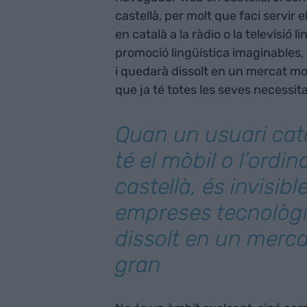
castellà, per molt que faci servir 
en català a la ràdio o la televisió l
promoció lingüística imaginables,
i quedarà dissolt en un mercat mo
que ja té totes les seves necessit
Quan un usuari cat
té el mòbil o l’ordi
castellà, és invisibl
empreses tecnològ
dissolt en un merc
gran