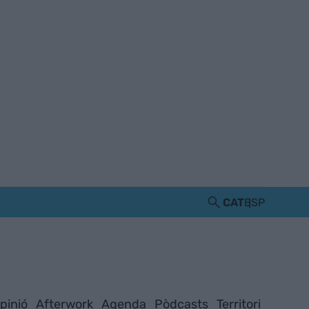
CAT
ESP
pinió
Afterwork
Agenda
Pòdcasts
Territori