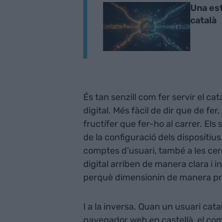
Una est
català
És tan senzill com fer servir el ca
digital. Més fàcil de dir que de f
fructífer que fer-ho al carrer. El
de la configuració dels dispositiu
comptes d’usuari, també a les cerq
digital arriben de manera clara i 
perquè dimensionin de manera pre
I a la inversa. Quan un usuari catal
navegador web en castellà, el comp