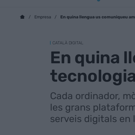
En quina llengua us comuniqueu amb
Empresa
CATALÀ DIGITAL
En quina 
tecnologia
Cada ordinador, mò
les grans platafor
serveis digitals en