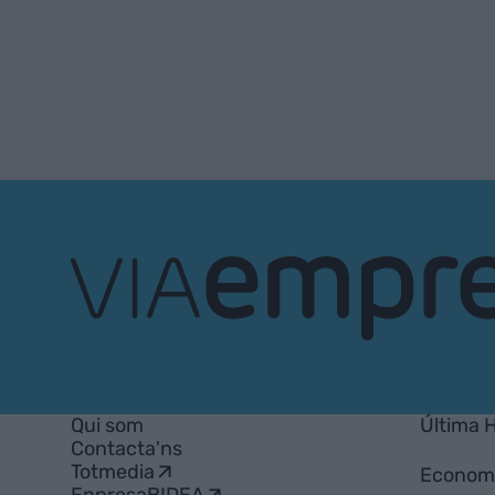
VIA
Empresa
Qui som
Última 
Contacta'ns
Totmedia
Econom
EnpresaBIDEA