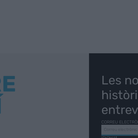
RE
Les no
històr
Í
entrev
CORREU ELECTRÒ