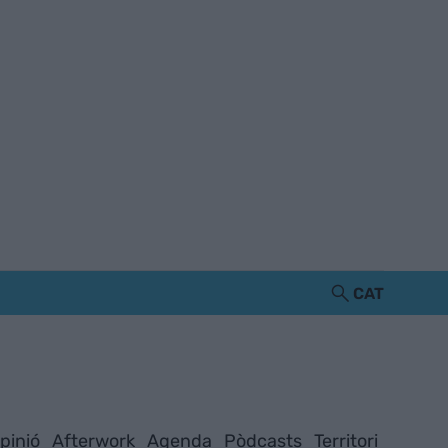
CAT
pinió
Afterwork
Agenda
Pòdcasts
Territori