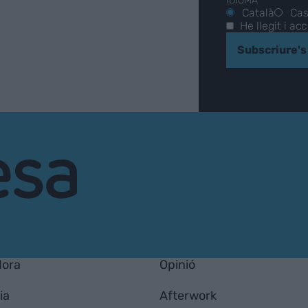
IDIOMA*
Català
Cas
He llegit i ac
Subscriure's
Hora
Opinió
ia
Afterwork