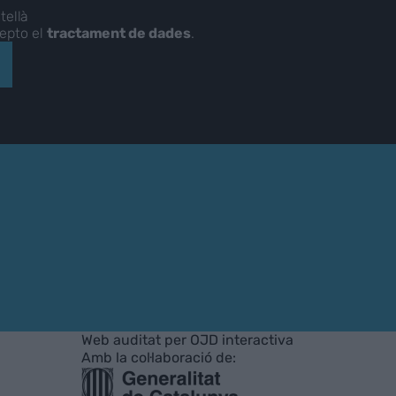
tellà
cepto el
tractament de dades
.
Web auditat per OJD interactiva
Amb la col·laboració de: