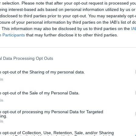
r selection. Please note that after your opt-out request is processed y
 de negoci Electromobility Systems de Ficosa,
eing interest-based ads based on personal information utilized by us or
disclosed to third parties prior to your opt-out. You may separately opt-
losure of your personal information by third parties on the IAB’s list of
. This information may also be disclosed by us to third parties on the
IA
de Ficosa permeten a l'usuari dotar de la seguretat
Participants
that may further disclose it to other third parties.
ment
l'estat de càrrega de la bateria
, així com el
l Data Processing Opt Outs
ica d'aquestes comandes es desenvolupen al
o opt-out of the Sharing of my personal data.
, mentre que la producció, que s'iniciarà el 2019,
In
 Taicang, a la Xina.
o opt-out of the Sale of my Personal Data.
In
cat clau per a Ficosa
, ja que la companyia, a més
 a Chonging i Shenyang.
to opt-out of processing my Personal Data for Targeted
ing.
In
nt preferida de Google de forma
o opt-out of Collection, Use, Retention, Sale, and/or Sharing