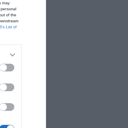
ou may
 personal
out of the
 downstream
B’s List of