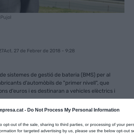
 Pujol
27
Act. 27 de Febrer de 2018 - 9:28
de sistemes de gestió de bateria (BMS) per al
fabricants d'automòbils de "primer nivell", que
ns d'euros i es destinaran a vehicles elèctrics i
presa.cat -
Do Not Process My Personal Information
important fita per Ficosa amb el qual ampliem el
Xina i consolidem la gran expansió tecnològica de
to opt-out of the sale, sharing to third parties, or processing of your per
formation for targeted advertising by us, please use the below opt-out s
tromovilitat", ha destacat en un comunicat aquest