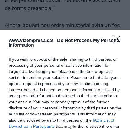
emès per correu postal i només un 9,2% va votar
de forma presencial”
Alhora, aquest nou ordre ministerial evita un foc
creuat d'impugnacions i un conflicte de
competències entre el Govern espanyol i la
www.viaempresa.cat -
Do Not Process My Personal
Information
Generalitat. Tot plegat, a les portes també d'unes
eleccions ja convocades pel president espanyol
If you wish to opt-out of the sale, sharing to third parties, or
Pedro Sánchez
i que tindran lloc el pròxim 28
processing of your personal or sensitive information for
targeted advertising by us, please use the below opt-out
d'abril, tot just uns pocs dies abans de les
section to confirm your selection. Please note that after your
eleccions camerals.
opt-out request is processed you may continue seeing
interest-based ads based on personal information utilized by
us or personal information disclosed to third parties prior to
Afegir
VIA Empresa
com a font preferida de
your opt-out. You may separately opt-out of the further
Google de forma gratuïta
disclosure of your personal information by third parties on the
Estigues informat amb les últimes notícies d'actualitat
IAB’s list of downstream participants. This information may
ACTIVAR ARA
also be disclosed by us to third parties on the
IAB’s List of
Downstream Participants
that may further disclose it to other