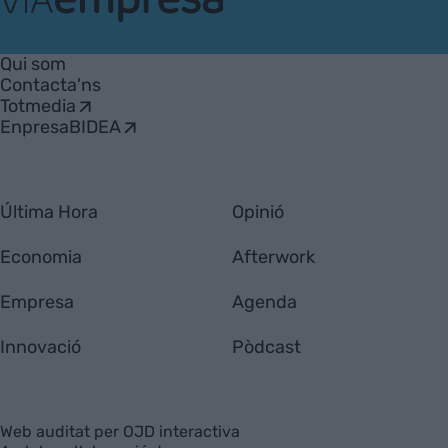
VIA
Empresa
Qui som
Contacta'ns
Totmedia
EnpresaBIDEA
Última Hora
Opinió
Economia
Afterwork
Empresa
Agenda
Innovació
Pòdcast
Web auditat per OJD interactiva