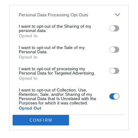
third parties.
Personal Data Processing Opt Outs
I want to opt-out of the Sharing of my
personal data.
Opted In
I want to opt-out of the Sale of my
RELACIONADES
Personal Data.
Opted In
I want to opt-out of processing my
Personal Data for Targeted Advertising.
Opted In
I want to opt-out of Collection, Use,
Retention, Sale, and/or Sharing of my
Personal Data that Is Unrelated with the
Purposes for which it was collected.
Opted Out
L'aliança entre
La gota malaia de
Les eleccion
CONFIRM
Crous i Torres per
Crous i Torres a la
Cambres es 
presidir la Cambra
Cambra
per vot elec