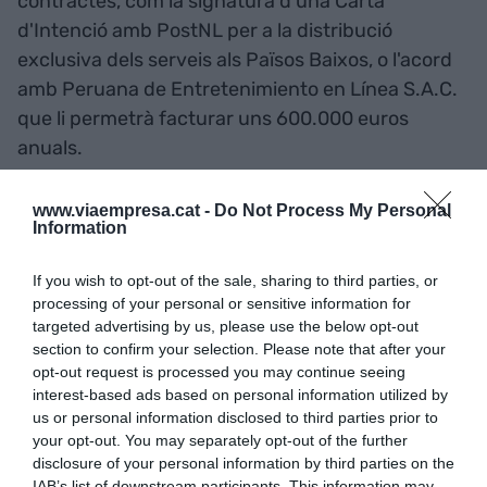
contractes, com la signatura d'una Carta
d'Intenció amb PostNL per a la distribució
exclusiva dels serveis als Països Baixos, o l'acord
amb Peruana de Entretenimiento en Línea S.A.C.
que li permetrà facturar uns 600.000 euros
anuals.
Lleida.net va signar un contracte amb América
www.viaempresa.cat -
Do Not Process My Personal
Information
Latina Redex SAS per valor de 500.000 euros
anuals i un altre amb la Procuraduría General de la
If you wish to opt-out of the sale, sharing to third parties, or
Nació de Colòmbia per valor de 250.000 euros,
processing of your personal or sensitive information for
targeted advertising by us, please use the below opt-out
mentre que Santander Global Technology &
section to confirm your selection. Please note that after your
Operations S.L. va adjudicar a l'empresa tres lots
opt-out request is processed you may continue seeing
de serveis d'enviament d'SMS per un valor total
interest-based ads based on personal information utilized by
d'1,89 milions.
us or personal information disclosed to third parties prior to
your opt-out. You may separately opt-out of the further
disclosure of your personal information by third parties on the
IAB’s list of downstream participants. This information may