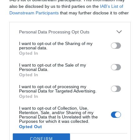
Afegir
VIA Empresa
com a font preferida de
also be disclosed by us to third parties on the
IAB’s List of
Google de forma gratuïta
Downstream Participants
that may further disclose it to other
Estigues informat amb les últimes notícies d'actualitat
third parties.
ACTIVAR ARA
Personal Data Processing Opt Outs
I want to opt-out of the Sharing of my
personal data.
Opted In
I want to opt-out of the Sale of my
Personal Data.
Opted In
RELACIONADES
I want to opt-out of processing my
Personal Data for Targeted Advertising.
Opted In
I want to opt-out of Collection, Use,
Retention, Sale, and/or Sharing of my
Personal Data that Is Unrelated with the
Purposes for which it was collected.
Opted Out
CONFIRM