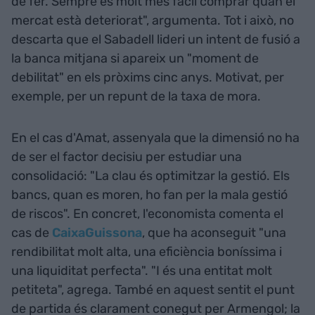
de fer. Sempre és molt més fàcil comprar quan el
mercat està deteriorat", argumenta. Tot i això, no
descarta que el Sabadell lideri un intent de fusió a
la banca mitjana si apareix un "moment de
debilitat" en els pròxims cinc anys. Motivat, per
exemple, per un repunt de la taxa de mora.
En el cas d'Amat, assenyala que la dimensió no ha
de ser el factor decisiu per estudiar una
consolidació: "La clau és optimitzar la gestió. Els
bancs, quan es moren, ho fan per la mala gestió
de riscos". En concret, l'economista comenta el
cas de
CaixaGuissona
, que ha aconseguit "una
rendibilitat molt alta, una eficiència boníssima i
una liquiditat perfecta". "I és una entitat molt
petiteta", agrega. També en aquest sentit el punt
de partida és clarament conegut per Armengol; la