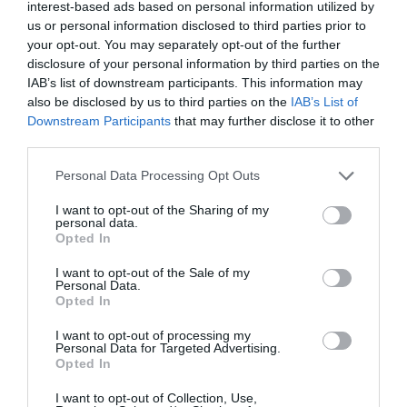
interest-based ads based on personal information utilized by
indicadors tampoc es troben en terreny desitjat,
us or personal information disclosed to third parties prior to
your opt-out. You may separately opt-out of the further
el mercat no s'ha espantat amb les xifres del
disclosure of your personal information by third parties on the
Sabadell. Els
347 milions d'euros
que va guanyar
IAB’s list of downstream participants. This information may
el banc vallesà al primer trimestre van suposar un
also be disclosed by us to third parties on the
IAB’s List of
29% menys que el mateix període de 2025, però
Downstream Participants
that may further disclose it to other
third parties.
l'acció va tancar dimarts i dimecres amb alces.
Personal Data Processing Opt Outs
"Aquest i el segon trimestre són dos períodes de
I want to opt-out of the Sharing of my
transició entre el que s'havia de fer i no es va
personal data.
Opted In
poder fer. I el mercat s'ho ha cregut", apunta Puig.
Tiana subscriu el diagnòstic, si bé adverteix que
I want to opt-out of the Sale of my
Personal Data.
créixer en el mercat domèstic actual, "molt
Opted In
competitiu en preu i productes", serà "tot un
I want to opt-out of processing my
repte" per a Armengol. Al seu torn, el catedràtic
Personal Data for Targeted Advertising.
Opted In
Oriol Amat
també considera que l'entitat
sabadellenca manté la bonança, i creu que
I want to opt-out of Collection, Use,