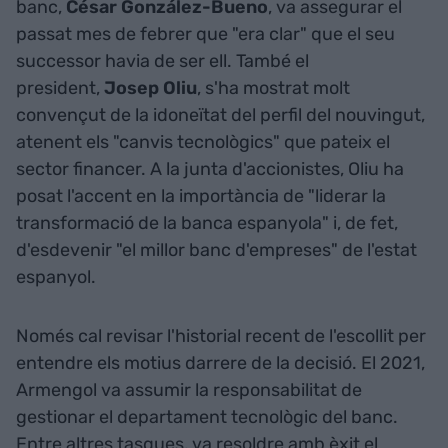
banc,
César González-Bueno
, va assegurar el
passat mes de febrer que "era clar" que el seu
successor havia de ser ell. També el
president,
Josep Oliu
, s'ha mostrat molt
convençut de la idoneïtat del perfil del nouvingut,
atenent els "canvis tecnològics" que pateix el
sector financer. A la junta d'accionistes, Oliu ha
posat l'accent en la importància de "liderar la
transformació de la banca espanyola" i, de fet,
d'esdevenir "el millor banc d'empreses" de l'estat
espanyol.
Només cal revisar l'historial recent de l'escollit per
entendre els motius darrere de la decisió. El 2021,
Armengol va assumir la responsabilitat de
gestionar el departament tecnològic del banc.
Entre altres tasques, va resoldre amb èxit el