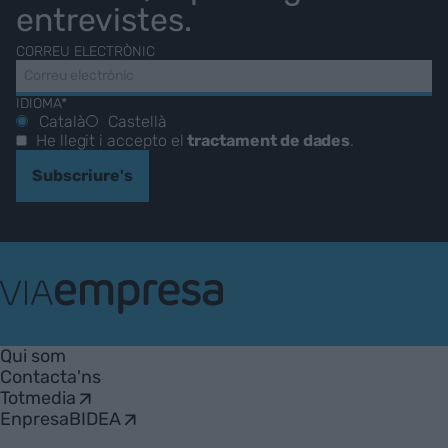
entrevistes.
CORREU ELECTRÒNIC
IDIOMA*
Català
Castellà
He llegit i accepto el
tractament de dades
.
Subscriure's
VIA
Empresa
Qui som
Contacta'ns
Totmedia
EnpresaBIDEA