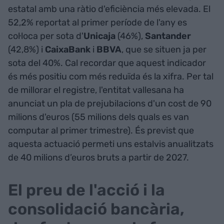
estatal amb una ràtio d'eficiència més elevada. El
52,2% reportat al primer període de l'any es
col·loca per sota d'
Unicaja
(46%),
Santander
(42,8%) i
CaixaBank
i
BBVA
, que se situen ja per
sota del 40%. Cal recordar que aquest indicador
és més positiu com més reduïda és la xifra. Per tal
de millorar el registre, l'entitat vallesana ha
anunciat un pla de prejubilacions d'un cost de 90
milions d'euros (55 milions dels quals es van
computar al primer trimestre). És previst que
aquesta actuació permeti uns estalvis anualitzats
de 40 milions d’euros bruts a partir de 2027.
El preu de l'acció i la
consolidació bancària,