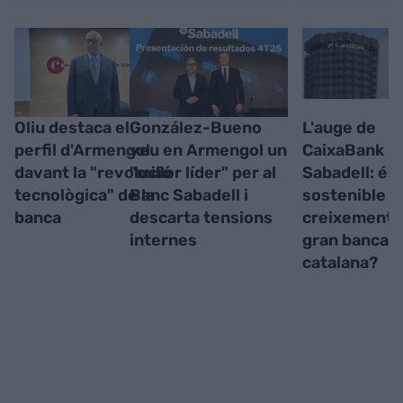
Oliu destaca el
González-Bueno
L'auge de
perfil d'Armengol
veu en Armengol un
CaixaBank i 
davant la "revolució
"millor líder" per al
Sabadell: és
tecnològica" de la
Banc Sabadell i
sostenible e
banca
descarta tensions
creixement d
internes
gran banca
catalana?