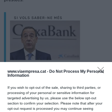
SI VOLS SABER-NE MÉS
Gortázar (CaixaBank) nega una guerra
www.viaempresa.cat -
Do Not Process My Personal
hipotecària: “El mercat és igual des que tinc
Information
ús de raó”
If you wish to opt-out of the sale, sharing to third parties, or
processing of your personal or sensitive information for
Encara resten pràcticament dos exercicis
targeted advertising by us, please use the below opt-out
section to confirm your selection. Please note that after your
sencers per examinar el
guidance
dissenyat per
opt-out request is processed you may continue seeing
González-Bueno, i malgrat que altres