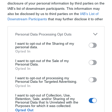
càrrec a primer executiu,
Lars Fruergaard
disclosure of your personal information by third parties on the
Jørgensen
, que l’agost de l’any passat i després
IAB’s list of downstream participants. This information may
de vuit anys al càrrec, va ser substituït per
also be disclosed by us to third parties on the
IAB’s List of
Downstream Participants
that may further disclose it to other
l’austroiranià
Maziar Mike Doustdar
, que des del
third parties.
1992 ve de passar per tots els departaments
imaginables de la farmacèutica danesa.
Personal Data Processing Opt Outs
I want to opt-out of the Sharing of my
personal data.
A finals de novembre de l’any passat, les accions
Opted In
de la farmacèutica danesa van tocar fons i des
I want to opt-out of the Sale of my
d’aleshores han encetat una recuperació molt
Personal Data.
prometedora. No només han escalat en poc
Opted In
temps des dels 45 dòlars fins als 56 actuals, sinó
I want to opt-out of processing my
Personal Data for Targeted Advertising.
que els analistes ho consideren una bona opció
Opted In
per invertir-hi. Caldrà veure si la recuperació és
I want to opt-out of Collection, Use,
capaç de portar el valor fins als màxims històrics,
Retention, Sale, and/or Sharing of my
o bé si s’atura a mig camí.
Personal Data that Is Unrelated with the
Purposes for which it was collected.
Opted Out