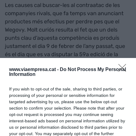
Les causes cal buscar-les al contraatac de les
companyies rivals, que fa temps van anunciant
productes més efectius per perdre pes que el
Wegovy. Molt curiós resulta el fet que un dels
punts clau d’aquesta competència es produís
justament el dia 9 de febrer de l’any passat, que
és el dia que es va disputar la 59a edició de la
Superbowl, on els laboratoris
Hims & Hers Health
www.viaempresa.cat -
Do Not Process My Personal
van projectar un anunci per fer gala de les virtuts
Information
del seu producte contra l’obesitat, que a més, té
un preu inferior al dels seus competidors
If you wish to opt-out of the sale, sharing to third parties, or
danesos. L’aparició de l’anunci va contribuir a
processing of your personal or sensitive information for
targeted advertising by us, please use the below opt-out
accelerar la caiguda de Novo Nordisk a les borses
section to confirm your selection. Please note that after your
on cotitza. Aquesta caiguda, juntament amb la
opt-out request is processed you may continue seeing
percepció global que l’empresa havia perdut
interest-based ads based on personal information utilized by
us or personal information disclosed to third parties prior to
l’avantatge de colpejar primer, li van costar el
your opt-out. You may separately opt-out of the further