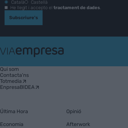
Català
Castellà
He llegit i accepto el
tractament de dades
.
Subscriure's
VIA
Empresa
Qui som
Contacta'ns
Totmedia
EnpresaBIDEA
Última Hora
Opinió
Economia
Afterwork