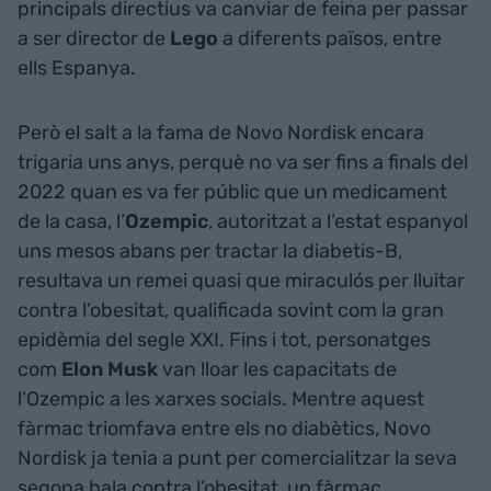
principals directius va canviar de feina per passar
a ser director de
Lego
a diferents països, entre
ells Espanya.
Però el salt a la fama de Novo Nordisk encara
trigaria uns anys, perquè no va ser fins a finals del
2022 quan es va fer públic que un medicament
de la casa, l’
Ozempic
, autoritzat a l’estat espanyol
uns mesos abans per tractar la diabetis-B,
resultava un remei quasi que miraculós per lluitar
contra l’obesitat, qualificada sovint com la gran
epidèmia del segle XXI. Fins i tot, personatges
com
Elon Musk
van lloar les capacitats de
l’Ozempic a les xarxes socials. Mentre aquest
fàrmac triomfava entre els no diabètics, Novo
Nordisk ja tenia a punt per comercialitzar la seva
segona bala contra l’obesitat, un fàrmac