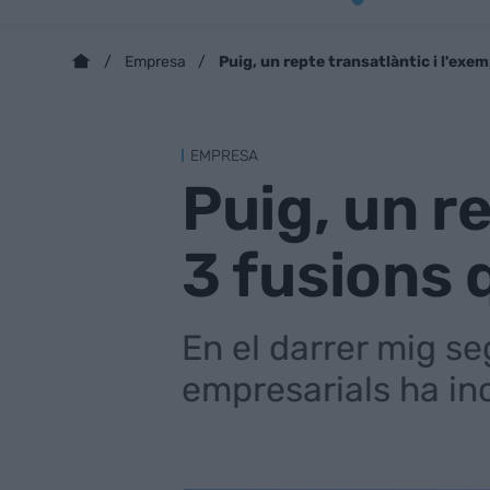
Puig, un repte transatlàntic i l'exe
Empresa
EMPRESA
Puig, un r
3 fusions 
En el darrer mig seg
empresarials ha in