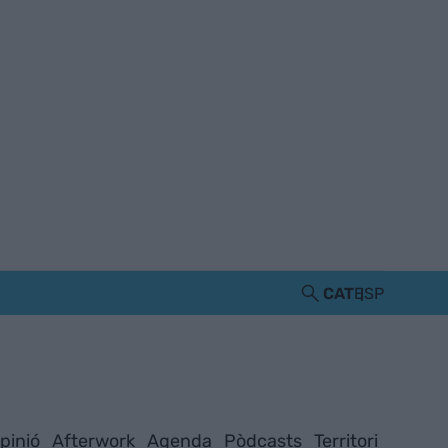
CAT
ESP
pinió
Afterwork
Agenda
Pòdcasts
Territori