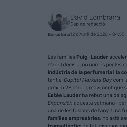
David Lombrana
Cap de redacció
12 d'Abril de 2026 - 04:55
Barcelona
Les famílies
Puig
i
Lauder
acceler
d’abril decisiu, no només per les 
indústria de la perfumeria i la 
tant el
Capital Markets Day
com la
pròxim 28 d'abril, moviment que s
Estée Lauder
ha rebut una delega
Expansión
aquesta setmana- per an
una de les fusions de l’any. Una f
famílies empresàries
, no està s
transatlàntic
; de fet, diversos m