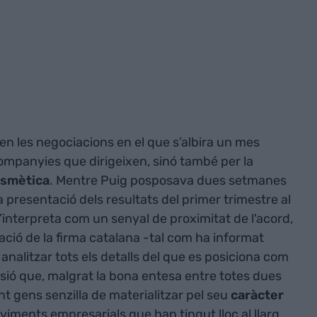
en les negociacions en el que s’albira un mes
companyies que dirigeixen, sinó també per la
cosmètica
. Mentre Puig posposava dues setmanes
 presentació dels resultats del primer trimestre al
’interpreta com un senyal de proximitat de l'acord,
ció de la firma catalana -tal com ha informat
alitzar tots els detalls del que es posiciona com
usió que, malgrat la bona entesa entre totes dues
ent gens senzilla de materialitzar pel seu
caràcter
oviments empresarials que han tingut lloc al llarg