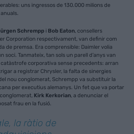
derables: uns ingressos de 130.000 milions de
 anuals.
ürgen Schrempp
i
Bob
Eaton
, consellers
ler Corporation respectivament, van definir com
da de premsa. Era comprensible: Daimler volia
 soci. Tanmateix, tan sols un parell d’anys van
na catàstrofe corporativa sense precedents: arran
gar a registrar Chrysler, la falta de sinergies
al del nou conglomerat, Schrempp va substituir la
icana per executius alemanys. Un fet que va portar
l conglomerat,
Kirk Kerkorian
, a denunciar el
sat frau en la fusió.
le, la ràtio de