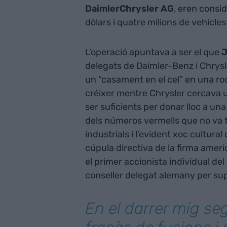
DaimlerChrysler AG
, eren consi
dòlars i quatre milions de vehicles
L’operació apuntava a ser el que
J
delegats de Daimler-Benz i Chrys
un “casament en el cel” en una ro
créixer mentre Chrysler cercava un
ser suficients per donar lloc a u
dels números vermells que no va tri
industrials i l’evident xoc cultur
cúpula directiva de la firma amer
el primer accionista individual de
conseller delegat alemany per supo
En el darrer mig seg