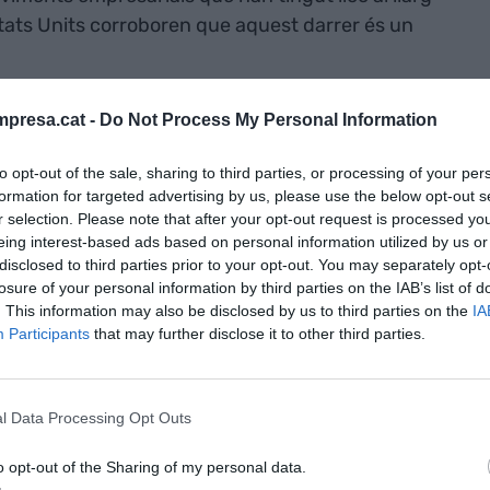
Estats Units corroboren que aquest darrer és un
presa.cat -
Do Not Process My Personal Information
r de Puig, en un laberint de poder entre
to opt-out of the sale, sharing to third parties, or processing of your per
formation for targeted advertising by us, please use the below opt-out s
talet i Nova York
r selection. Please note that after your opt-out request is processed y
eing interest-based ads based on personal information utilized by us or
disclosed to third parties prior to your opt-out. You may separately opt-
losure of your personal information by third parties on the IAB’s list of
. This information may also be disclosed by us to third parties on the
IA
Participants
that may further disclose it to other third parties.
l component intercontinental en una fusió, cal
itat de l’operació en si mateixa. Tal com
Baruch
l Data Processing Opt Outs
Failure Trap
(
La trampa de les fusions i
 40.000 casos diferents, en el darrer mig segle la
o opt-out of the Sharing of my personal data.