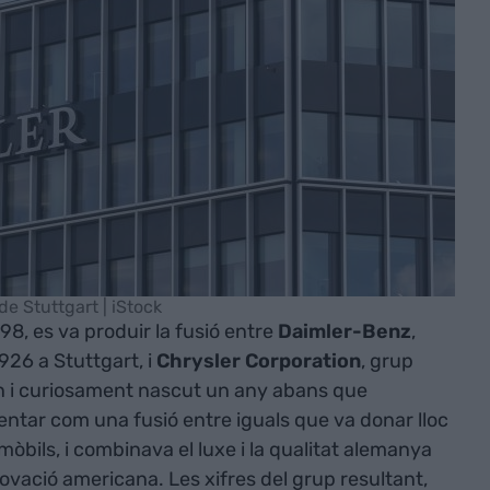
de Stuttgart | iStock
98, es va produir la fusió entre
Daimler-Benz
,
926 a Stuttgart, i
Chrysler Corporation
, grup
n i curiosament nascut un any abans que
entar com una fusió entre iguals que va donar lloc
mòbils, i combinava el luxe i la qualitat alemanya
ovació americana. Les xifres del grup resultant,