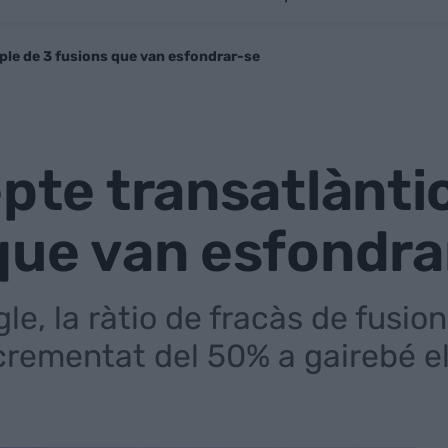
mple de 3 fusions que van esfondrar-se
epte transatlàntic
que van esfondra
le, la ràtio de fracàs de fusio
crementat del 50% a gairebé e