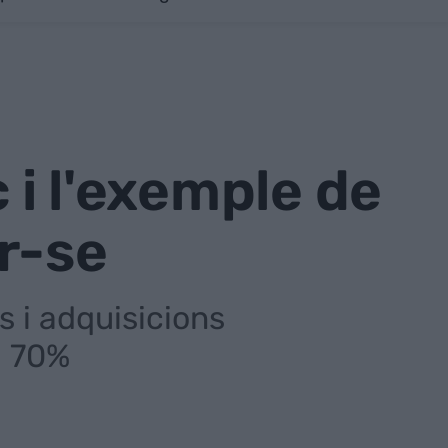
 i l'exemple de
r-se
ns i adquisicions
l 70%