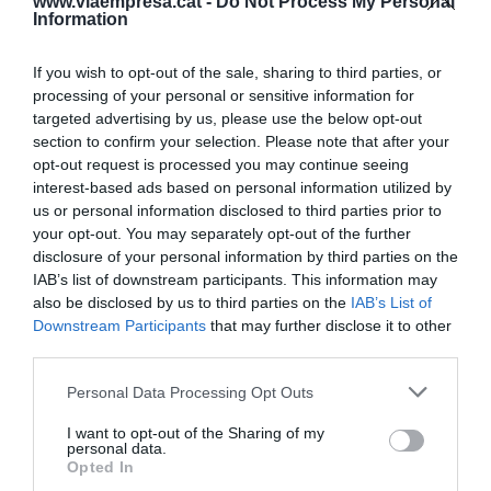
La segona OPA ja entra en
www.viaempresa.cat -
Do Not Process My Personal
Information
els plans
If you wish to opt-out of the sale, sharing to third parties, or
processing of your personal or sensitive information for
Si bé els dirigents del Sabadell veuen
targeted advertising by us, please use the below opt-out
"impossible" que el BBVA superi el 50%
section to confirm your selection. Please note that after your
d'acceptació, no han estat tan rotunds a l'hora de
opt-out request is processed you may continue seeing
interest-based ads based on personal information utilized by
descartar l'opció que el banc biscaí assoleixi un
us or personal information disclosed to third parties prior to
mínim del 30%. "És bastant probable que no hi
your opt-out. You may separately opt-out of the further
arribin, però sí que hi ha una possibilitat", ha
disclosure of your personal information by third parties on the
IAB’s list of downstream participants. This information may
reconegut Oliu. Tal com estableix la
Llei d'Opes
also be disclosed by us to third parties on the
IAB’s List of
espanyola, aquesta situació obligaria el BBVA a
Downstream Participants
that may further disclose it to other
efectuar una
segona OPA
en metàl·lic amb una
third parties.
oferta com a mínim igual que l'actual.
Personal Data Processing Opt Outs
I want to opt-out of the Sharing of my
"Hi ha dos escenaris: que hi vagin moltíssims o
personal data.
poquíssims accionistes", ha predit González-
Opted In