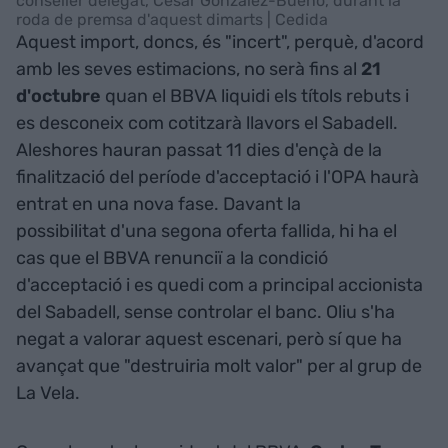
conseller delegat, César González-Bueno, durant la
roda de premsa d'aquest dimarts | Cedida
Aquest import, doncs, és "incert", perquè, d'acord
amb les seves estimacions, no serà fins al
21
d'octubre
quan el BBVA liquidi els títols rebuts i
es desconeix com cotitzarà llavors el Sabadell.
Aleshores hauran passat 11 dies d'ençà de la
finalització del període d'acceptació i l'OPA haurà
entrat en una nova fase. Davant la
possibilitat d'una segona oferta fallida, hi ha el
cas que el BBVA renunciï a la condició
d'acceptació i es quedi com a principal accionista
del Sabadell, sense controlar el banc. Oliu s'ha
negat a valorar aquest escenari, però sí que ha
avançat que "destruiria molt valor" per al grup de
La Vela.