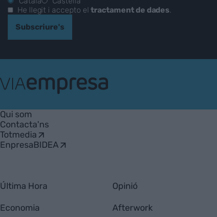
Català
Castellà
He llegit i accepto el
tractament de dades
.
Subscriure's
VIA
Empresa
Qui som
Contacta'ns
Totmedia
EnpresaBIDEA
Última Hora
Opinió
Economia
Afterwork