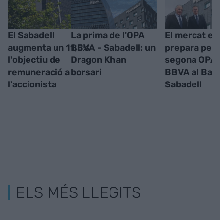
El Sabadell
La prima de l'OPA
El mercat es
augmenta un 11,5%
BBVA - Sabadell: un
prepara per 
l'objectiu de
Dragon Khan
segona OPA 
remuneració a
borsari
BBVA al Ban
l'accionista
Sabadell
ELS MÉS LLEGITS