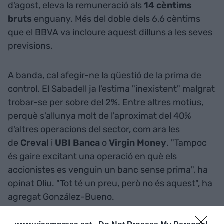
d'agost, eleva la remuneració als
14 cèntims
bruts
enguany. Més del doble dels 6,6 cèntims
que el BBVA va incloure aquest dilluns a les seves
previsions.
A banda, cal afegir-ne la qüestió de la prima de
control. El Sabadell ja l'estima "inexistent" malgrat
trobar-se per sobre del 2%. Entre altres motius,
perquè s'allunya molt de l'aproximat del 40%
d'altres operacions del sector, com ara les
de
Creval
i
UBI Banca
o
Virgin Money
. "Tampoc
és gaire excitant una operació en què els
accionistes es venguin un banc sense prima", ha
opinat Oliu. "Tot té un preu, però no és aquest", ha
agregat González-Bueno.