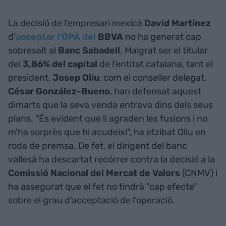
La decisió de l'empresari mexicà
David Martínez
d'
acceptar l'OPA del
BBVA
no ha generat cap
sobresalt al
Banc Sabadell
. Malgrat ser el titular
del
3,86% del capital
de l'entitat catalana, tant el
president,
Josep Oliu
, com el conseller delegat,
César González-Bueno
, han defensat aquest
dimarts que la seva venda entrava dins dels seus
plans. "És evident que li agraden les fusions i no
m'ha sorprès que hi acudeixi", ha etzibat Oliu en
roda de premsa. De fet, el dirigent del banc
vallesà ha descartat recórrer contra la decisió a la
Comissió Nacional del Mercat de Valors
(CNMV) i
ha assegurat que el fet no tindrà "cap efecte"
sobre el grau d'acceptació de l'operació.