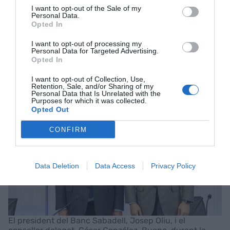
Bueno. El seu pronòstic es basa en el famós
preu
I want to opt-out of the Sale of my
equitatiu
, és a dir, l'import que establiria el
Personal Data.
Opted In
regulador -la CNMV- juntament amb el BBVA. "Es
fixarà en funció del preu ponderat de les accions
I want to opt-out of processing my
Personal Data for Targeted Advertising.
el dia que es produeixi la transmissió de títols", ha
Opted In
aclarit el conseller delegat.
I want to opt-out of Collection, Use,
Retention, Sale, and/or Sharing of my
Personal Data that Is Unrelated with the
Purposes for which it was collected.
Opted Out
CONFIRM
Data Deletion
Data Access
Privacy Policy
El president del Banc Sabadell, Josep Oliu, i el