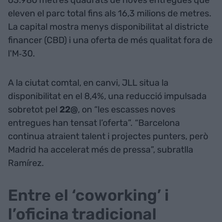
63.980 metres quadrats de noves entregues que
eleven el parc total fins als 16,3 milions de metres.
La capital mostra menys disponibilitat al districte
financer (CBD) i una oferta de més qualitat fora de
l'M‑30.
A la ciutat comtal, en canvi, JLL situa la
disponibilitat en el 8,4%, una reducció impulsada
sobretot pel
22@
, on “les escasses noves
entregues han tensat l’oferta”. “Barcelona
continua atraient talent i projectes punters, però
Madrid ha accelerat més de pressa”, subratlla
Ramírez.
Entre el ‘coworking’ i
l’oficina tradicional