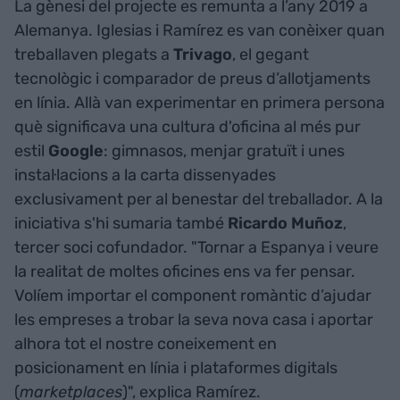
La gènesi del projecte es remunta a l’any 2019 a
Alemanya. Iglesias i Ramírez es van conèixer quan
treballaven plegats a
Trivago
, el gegant
tecnològic i comparador de preus d’allotjaments
en línia. Allà van experimentar en primera persona
què significava una cultura d'oficina al més pur
estil
Google
: gimnasos, menjar gratuït i unes
instal·lacions a la carta dissenyades
exclusivament per al benestar del treballador. A la
iniciativa s'hi sumaria també
Ricardo Muñoz
,
tercer soci cofundador. "Tornar a Espanya i veure
la realitat de moltes oficines ens va fer pensar.
Volíem importar el component romàntic d’ajudar
les empreses a trobar la seva nova casa i aportar
alhora tot el nostre coneixement en
posicionament en línia i plataformes digitals
(
marketplaces
)", explica Ramírez.