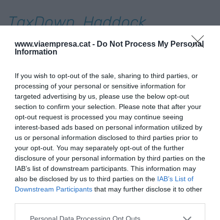
TaxDown, Haddock,
TitanOS, Westwing,
www.viaempresa.cat -
Do Not Process My Personal
Information
Education First o Manychat,
entre els noms de referència
If you wish to opt-out of the sale, sharing to third parties, or
processing of your personal or sensitive information for
que ja confien en Sit&Plug
targeted advertising by us, please use the below opt-out
section to confirm your selection. Please note that after your
opt-out request is processed you may continue seeing
Noms de referència de l'ecosistema com
interest-based ads based on personal information utilized by
TaxDown
,
Haddock
,
TitanOS
,
Westwing
,
Agicap
,
us or personal information disclosed to third parties prior to
your opt-out. You may separately opt-out of the further
Education First
,
Birkenstock
o gegants digitals
disclosure of your personal information by third parties on the
com
Manychat
-aquest últim amb un
hub
de
IAB’s list of downstream participants. This information may
prop de 200 treballadors a Barcelona- ja confien
also be disclosed by us to third parties on the
IAB’s List of
Downstream Participants
that may further disclose it to other
en Sit&Plug. A l'hora de decantar-se per una
third parties.
ubicació o altra, “la connectivitat amb l’àrea
metropolitana ho és tot”. A Barcelona, l'Eixample,
Personal Data Processing Opt Outs