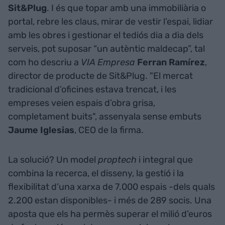
Sit&Plug
. I és que topar amb una immobiliària o
portal, rebre les claus, mirar de vestir l’espai, lidiar
amb les obres i gestionar el tediós dia a dia dels
serveis, pot suposar “un autèntic maldecap”, tal
com ho descriu a
VIA Empresa
Ferran Ramírez
,
director de producte de Sit&Plug. "El mercat
tradicional d’oficines estava trencat, i les
empreses veien espais d’obra grisa,
completament buits", assenyala sense embuts
Jaume Iglesias
, CEO de la firma.
La solució? Un model
proptech
i integral que
combina la recerca, el disseny, la gestió i la
flexibilitat d’una xarxa de 7.000 espais -dels quals
2.200 estan disponibles- i més de 289 socis. Una
aposta que els ha permès superar el milió d’euros