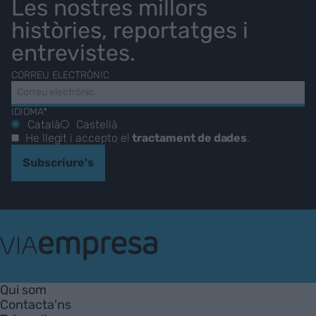
Les nostres millors
històries, reportatges i
entrevistes.
CORREU ELECTRÒNIC
IDIOMA*
Català
Castellà
He llegit i accepto el
tractament de dades
.
Subscriure's
VIA
Empresa
Qui som
Contacta'ns