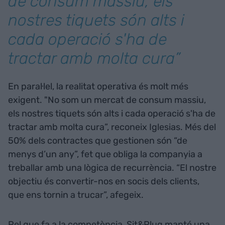
de consum massiu, els
nostres tiquets són alts i
cada operació s'ha de
tractar amb molta cura”
En paral·lel, la realitat operativa és molt més
exigent. "No som un mercat de consum massiu,
els nostres tiquets són alts i cada operació s'ha de
tractar amb molta cura”, reconeix Iglesias. Més del
50% dels contractes que gestionen són “de
menys d’un any”, fet que obliga la companyia a
treballar amb una lògica de recurrència. “El nostre
objectiu és convertir-nos en socis dels clients,
que ens tornin a trucar”, afegeix.
Pel que fa a la competència, Sit&Plug manté una