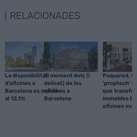
RELACIONADES
La disponibilitat
El moment dolç (i
Psquared, la
d'oficines a
delicat) de les
'proptech' c
Barcelona es manté
oficines a
que transfo
al 12,1%
Barcelona
immobles bu
oficines mo