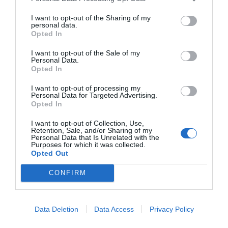
Francesc Macià i la Diagonal continuen sent zones
I want to opt-out of the Sharing of my
molt cotitzades, mentre que el districte 22@
personal data.
Opted In
genera una forta polarització. "O l'estimen o no els
crida gens, però és innegable que és un gran pol
I want to opt-out of the Sale of my
Personal Data.
d'atracció per a les tecnològiques que busquen
Opted In
els edificis més moderns", apunta Ramírez.
I want to opt-out of processing my
Personal Data for Targeted Advertising.
Opted In
'Bootstrapping' i IA: la
I want to opt-out of Collection, Use,
recepta del mèrit
Retention, Sale, and/or Sharing of my
Personal Data that Is Unrelated with the
Purposes for which it was collected.
autofinançat
Opted Out
CONFIRM
Data Deletion
Data Access
Privacy Policy