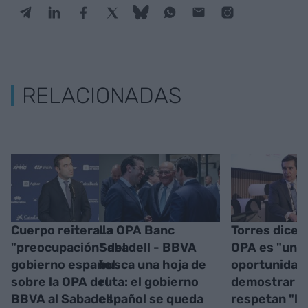
RELACIONADAS
Cuerpo reitera la
La OPA Banc
Torres dice q
"preocupación" del
Sabadell - BBVA
OPA es "una
gobierno español
busca una hoja de
oportunidad
sobre la OPA del
ruta: el gobierno
demostrar q
BBVA al Sabadell
español se queda
respetan "la