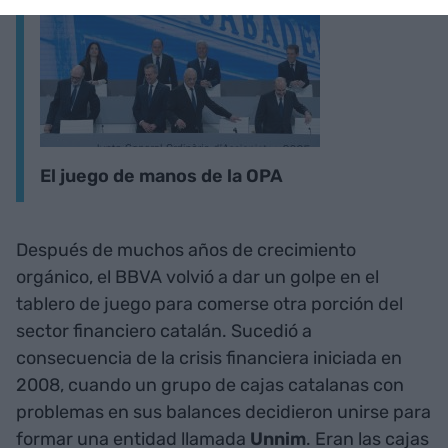
El juego de manos de la OPA
Después de muchos años de crecimiento
orgánico, el BBVA volvió a dar un golpe en el
tablero de juego para comerse otra porción del
sector financiero catalán. Sucedió a
consecuencia de la crisis financiera iniciada en
2008, cuando un grupo de cajas catalanas con
problemas en sus balances decidieron unirse para
formar una entidad llamada
Unnim
. Eran las cajas