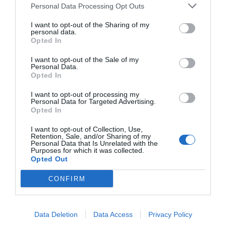
Una década después, en 1999, incorporaron a la
Personal Data Processing Opt Outs
banca pública Argentaria, que era una fusión de
I want to opt-out of the Sharing of my
entidades de crédito vinculadas al Estado. En
personal data.
Opted In
1991 había nacido la
Corporación Bancaria de
España
, embrión de Argentaria, gracias a la
I want to opt-out of the Sale of my
Personal Data.
integración de Caja Postal de Ahorros, Banco
Opted In
Exterior de España, Banco Hipotecario de España,
I want to opt-out of processing my
Banco de Crédito Local, Banco de Crédito Agrícola
Personal Data for Targeted Advertising.
y Banco de Crédito Industrial. Hay que tener en
Opted In
cuenta que buena parte del negocio y de las
I want to opt-out of Collection, Use,
oficinas de estas entidades formaban parte del
Retention, Sale, and/or Sharing of my
Personal Data that Is Unrelated with the
mercado catalán, de modo que también sirvió
Purposes for which it was collected.
Opted Out
como palanca de penetración en el territorio del
BBV.
CONFIRM
Data Deletion
Data Access
Privacy Policy
SI QUIERES SABER MÁS