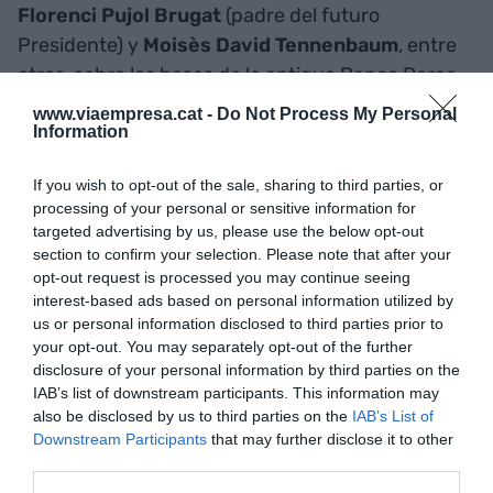
Florenci Pujol Brugat
(padre del futuro
Presidente) y
Moisès David Tennenbaum
, entre
otros, sobre las bases de la antigua Banca Dorca
de Olot, de la que hemos hablado antes. El año
www.viaempresa.cat -
Do Not Process My Personal
anterior a su intervención por parte del Estado
Information
era el primer grupo bancario catalán y el décimo
If you wish to opt-out of the sale, sharing to third parties, or
de España. En 1984 pasó a ser propiedad del
processing of your personal or sensitive information for
Banco de Vizcaya, junto con sus filiales Banc
targeted advertising by us, please use the below opt-out
Industrial de Catalunya, Banc de Barcelona y
section to confirm your selection. Please note that after your
opt-out request is processed you may continue seeing
Banc Industrial del Mediterrani. El uso de la marca
interest-based ads based on personal information utilized by
aún se prolongó durante algunos años después
us or personal information disclosed to third parties prior to
de la absorción.
your opt-out. You may separately opt-out of the further
disclosure of your personal information by third parties on the
IAB’s list of downstream participants. This information may
Y así llegamos al año 1988, momento en que se
also be disclosed by us to third parties on the
IAB’s List of
produjo la fusión entre los dos grandes bancos
Downstream Participants
that may further disclose it to other
third parties.
vizcaínos y el consiguiente nacimiento del
BBV
.