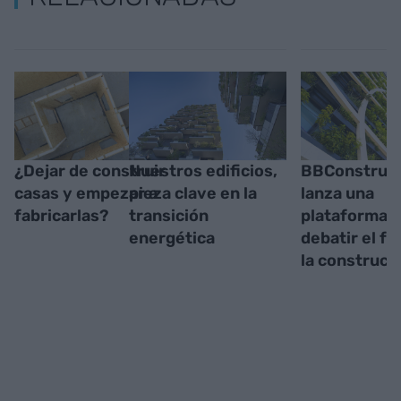
¿Dejar de construir
Nuestros edificios,
BBConstrum
casas y empezar a
pieza clave en la
lanza una
fabricarlas?
transición
plataforma p
energética
debatir el fu
la construcc