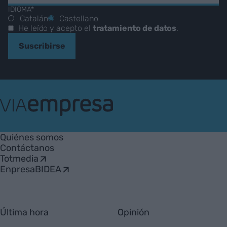
IDIOMA*
Catalán
Castellano
He leído y acepto el
tratamiento de datos
.
Suscribirse
VIA
Empresa
Quiénes somos
Contáctanos
Totmedia
EnpresaBIDEA
Última hora
Opinión