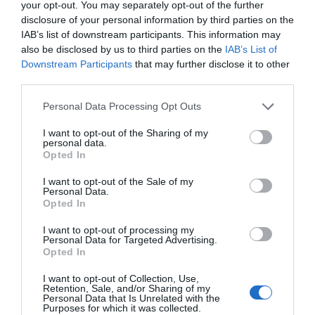
porque hay conciencia de que la construcción es
your opt-out. You may separately opt-out of the further
lo último que queda para industrializar y que las
disclosure of your personal information by third parties on the
IAB’s list of downstream participants. This information may
regulaciones en términos de sostenibilidad serán
also be disclosed by us to third parties on the
IAB’s List of
cada vez más estrictas", añade Carné.
Downstream Participants
that may further disclose it to other
third parties.
Tanto él como Villanueva repescaron a un antiguo
Personal Data Processing Opt Outs
compañero de Privalia,
Josep Barberà
, que fue
I want to opt-out of the Sharing of my
director financiero de la compañía. Completan el
personal data.
equipo de fundadores
Alex Valls
(antiguo jefe de
Opted In
producto de Social Point y de Exoticca),
Jose
I want to opt-out of the Sale of my
Personal Data.
Ojeda
(directivo anteriormente de Lyst y Global
Opted In
Fashion Group) y
Juan Velayos
. Este último es el
I want to opt-out of processing my
único de los seis que ya tenía cierta experiencia
Personal Data for Targeted Advertising.
en la promoción de edificios, puesto que había
Opted In
sido consejero delegado de Neinor Homes y de
I want to opt-out of Collection, Use,
Renta Corporación.
Retention, Sale, and/or Sharing of my
Personal Data that Is Unrelated with the
Purposes for which it was collected.