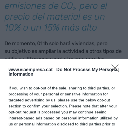
emisiones de CO
, pero el
2
precio del material es un
10% o un 15% más alto
De momento, 011h solo hará viviendas, pero
su objetivo es ampliar la actividad a otros tipos de
edificios. El proceso será el mismo pero los
componentes se tendrán que adaptar, porque
www.viaempresa.cat -
Do Not Process My Personal
requerirán prestaciones estructurales diferentes.
Information
Con una plantilla de 35 trabajadores, para
If you wish to opt-out of the sale, sharing to third parties, or
empezar a rodar los seis socios fundadores
processing of your personal or sensitive information for
aportaron un total de dos millones de euros. En
targeted advertising by us, please use the below opt-out
diciembre, cerraron una ronda de financiación de
section to confirm your selection. Please note that after your
opt-out request is processed you may continue seeing
ocho millones. "No fue fácil conseguir inversión,
interest-based ads based on personal information utilized by
pero el proyecto ha generado un gran interés,
us or personal information disclosed to third parties prior to