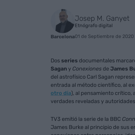
Josep M. Ganyet
Etnógrafo digital
01 de Septiembre de 2020 
Barcelona
Dos
series
documentales marcaron
Sagan
y
Conexiones
de
James
B
del astrofísico Carl Sagan repre
entrada al método científico, al e
otro día
), al pensamiento crítico,
verdades reveladas y autoridade
TV3 emitió la serie de la BBC
Conn
James Burke al principio de sus e