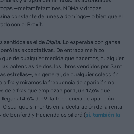
Londres y el agua del Támesis, las autoridades
 drogas —metamfetamines, MDMA y drogas
caína constante de lunes a domingo— o bien que el
ado con el Brexit.
s sentidos es el de
Digits
. Lo esperaba con ganas
peró las expectativas. De entrada me hizo
ta que de cualquier medida que hacemos, cualquier
las potencias de dos, los libros vendidos por Sant
a las estrellas—, en general, de cualquier colección
 cifra y miramos la frecuencia de aparición no
1% de cifras que empiezan por 1, un 17,6% que
llegar al 4,6% del 9: la frecuencia de aparición
 O sea, que si mentís en la declaración de la renta,
y de Benford y Hacienda os pillará (
sí, también la