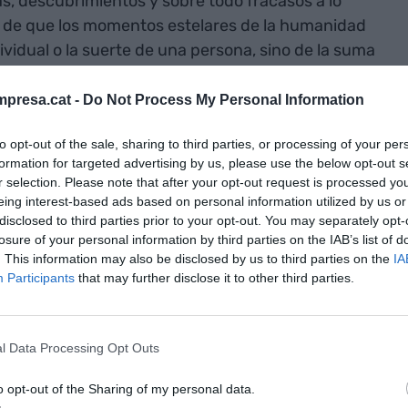
s, descubrimientos y sobre todo fracasos a lo
isa de que los momentos estelares de la humanidad
ividual o la suerte de una persona, sino de la suma
 desdicha de muchos, en un mundo donde todo está
presa.cat -
Do Not Process My Personal Information
to opt-out of the sale, sharing to third parties, or processing of your per
la miniserie documental
Connected: The Hidden
formation for targeted advertising by us, please use the below opt-out s
. Estrenada este 2020 y rodada en 2019 —es
r selection. Please note that after your opt-out request is processed y
— la serie muestra cómo de interconectados
eing interest-based ads based on personal information utilized by us or
disclosed to third parties prior to your opt-out. You may separately opt-
 a nivel de planeta, a nivel físico y a nivel social,
losure of your personal information by third parties on the IAB’s list of
mo hilos conductores. La serie engancha desde el
. This information may also be disclosed by us to third parties on the
IA
e la vigilancia, la mala, la de toda la vida, pero
Participants
that may further disclose it to other third parties.
plo se aplica en el seguimiento por GPS de pájaros
rdos.
l Data Processing Opt Outs
dor de la serie,
Latif Nasser
, conocido por ser el
o opt-out of the Sharing of my personal data.
grama de radio y podcast en la New York Public