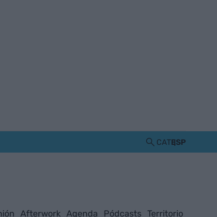
CAT
ESP
nión
Afterwork
Agenda
Pódcasts
Territorio