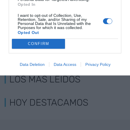
Un Mobile World
La obra de Stanley
¿Una startu
Opted In
Congress... lleno de
Kubrick en tiempos
centenaria?
"curiosos" ladrones
modernos
I want to opt-out of Collection, Use,
Retention, Sale, and/or Sharing of my
Personal Data that Is Unrelated with the
Purposes for which it was collected.
Opted Out
CONFIRM
Data Deletion
Data Access
Privacy Policy
LOS MÁS LEÍDOS
HOY DESTACAMOS