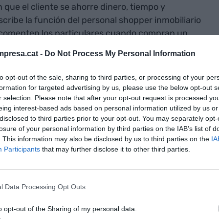
 que el cliente se ahorre dinero, tiempo y
cribe la función del personal shopper inmobiliario
 comenten los particulares cuando compran un
mobiliario, API y profesora.
presa.cat -
Do Not Process My Personal Information
al shopper inmobiliario si puedo ir
to opt-out of the sale, sharing to third parties, or processing of your per
 cualquier agencia?
formation for targeted advertising by us, please use the below opt-out s
r selection. Please note that after your opt-out request is processed y
eing interest-based ads based on personal information utilized by us or
o de un inmueble hay que tener tantas cosas en
disclosed to third parties prior to your opt-out. You may separately opt-
losure of your personal information by third parties on the IAB’s list of
scales, urbanísticas, emocionales– que una
. This information may also be disclosed by us to third parties on the
IA
rber toda la información necesaria y tomar una
Participants
that may further disclose it to other third parties.
ofesional que te acompañe en este proceso para
o. Es muy complicado para cualquier persona
arse la carga emocional: puedes decir “el piso es
l Data Processing Opt Outs
 ojo crítico para preguntarte “¿es lo que necesito?,
vir?, ¿podré pagarlo?”. Hay muchas cosas más que
o opt-out of the Sharing of my personal data.