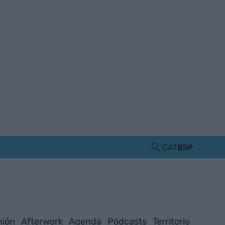
CAT
ESP
nión
Afterwork
Agenda
Pódcasts
Territorio