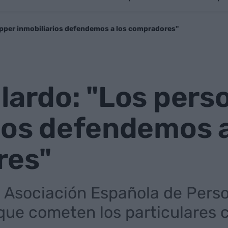
opper inmobiliarios defendemos a los compradores"
lardo: "Los pers
ios defendemos a
res"
a Asociación Española de Perso
s que cometen los particulare