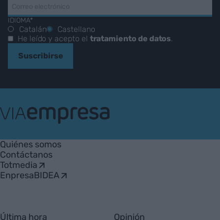
IDIOMA*
Catalán
Castellano
He leído y acepto el
tratamiento de datos
.
Suscribirse
VIA
Empresa
Quiénes somos
Contáctanos
Totmedia
EnpresaBIDEA
Última hora
Opinión