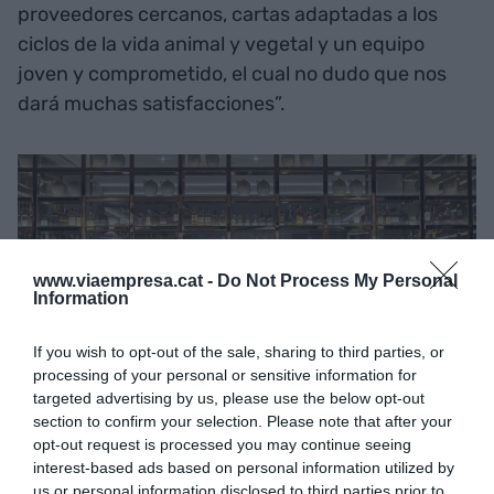
proveedores cercanos, cartas adaptadas a los
ciclos de la vida animal y vegetal y un equipo
joven y comprometido, el cual no dudo que nos
dará muchas satisfacciones”.
www.viaempresa.cat -
Do Not Process My Personal
Information
If you wish to opt-out of the sale, sharing to third parties, or
processing of your personal or sensitive information for
targeted advertising by us, please use the below opt-out
section to confirm your selection. Please note that after your
opt-out request is processed you may continue seeing
interest-based ads based on personal information utilized by
El Cocktail Bar Gebre del nuevo InterContinental
us or personal information disclosed to third parties prior to