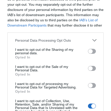
de Barcelona | Cedida
your opt-out. You may separately opt-out of the further
disclosure of your personal information by third parties on the
IAB’s list of downstream participants. This information may
Cocktail Bar Gebre,
also be disclosed by us to third parties on the
IAB’s List of
Downstream Participants
that may further disclose it to other
tiempo y tradición de
third parties.
proximidad
Personal Data Processing Opt Outs
En este nuevo InterContinental, la coctelería es
I want to opt-out of the Sharing of my
personal data.
sin duda una de las grandes apuestas. La
Opted In
reputada
bartender
Yanaida Prado
(Milano, Dry
I want to opt-out of the Sale of my
Martini) oficia tras una barra que presiden
Personal Data.
Opted In
damajuanas, barricas y tinajas. Ellas representan
el respecto por el tiempo y cómo el trabajo con
I want to opt-out of processing my
Personal Data for Targeted Advertising.
destilados puede ser tan creativo en
Opted In
añejamientos como el que se hace en el mundo
I want to opt-out of Collection, Use,
del vino. “Los destilados tienen un tiempo distinto,
Retention, Sale, and/or Sharing of my
Personal Data that Is Unrelated with the
se puede jugar con ellos y aportar muchos