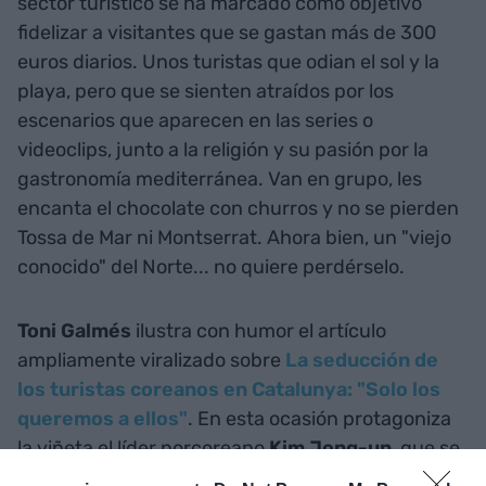
sector turístico se ha marcado como objetivo
fidelizar a visitantes que se gastan más de 300
euros diarios. Unos turistas que odian el sol y la
playa, pero que se sienten atraídos por los
escenarios que aparecen en las series o
videoclips, junto a la religión y su pasión por la
gastronomía mediterránea. Van en grupo, les
encanta el chocolate con churros y no se pierden
Tossa de Mar ni Montserrat. Ahora bien, un "viejo
conocido" del Norte... no quiere perdérselo.
Toni Galmés
ilustra con humor el artículo
ampliamente viralizado sobre
La seducción de
los turistas coreanos en Catalunya: "Solo los
queremos a ellos"
. En esta ocasión protagoniza
la viñeta el líder norcoreano
Kim Jong-un
, que se
anima a ir al país vecino y tomar uno de los