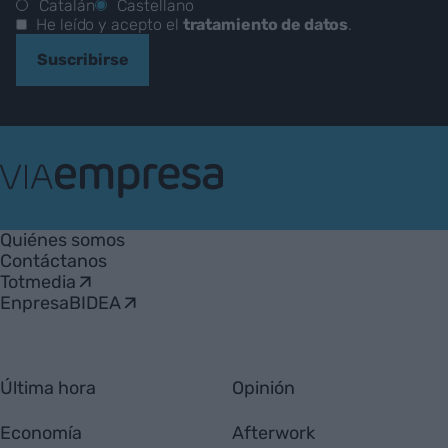
Catalán
Castellano
He leído y acepto el
tratamiento de datos
.
Suscribirse
VIA
Empresa
Quiénes somos
Contáctanos
Totmedia
EnpresaBIDEA
Última hora
Opinión
Economía
Afterwork