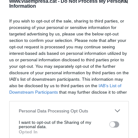
www.viaempresa.cat -
Do Not Process My Personal
muchos vuelos directos que hay con Barcelona.
Information
Es la seducción de unos turistas desconocidos
If you wish to opt-out of the sale, sharing to third parties, or
hasta ahora para muchos catalanes.
processing of your personal or sensitive information for
targeted advertising by us, please use the below opt-out
section to confirm your selection. Please note that after your
Añadir
VIA Empresa
como fuente preferida
opt-out request is processed you may continue seeing
de Google de forma gratuita
interest-based ads based on personal information utilized by
Mantente informado con las últimas noticias de
us or personal information disclosed to third parties prior to
actualidad
your opt-out. You may separately opt-out of the further
ACTIVAR AHORA
disclosure of your personal information by third parties on the
IAB’s list of downstream participants. This information may
also be disclosed by us to third parties on the
IAB’s List of
Downstream Participants
that may further disclose it to other
third parties.
Personal Data Processing Opt Outs
I want to opt-out of the Sharing of my
personal data.
RELACIONADAS
Opted In