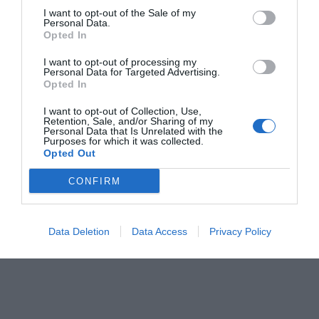
I want to opt-out of the Sale of my
Personal Data.
Opted In
I want to opt-out of processing my
Personal Data for Targeted Advertising.
Opted In
I want to opt-out of Collection, Use,
Retention, Sale, and/or Sharing of my
Xavier Sala-i-
¿Subirá el cohete
Regular segú
Personal Data that Is Unrelated with the
Purposes for which it was collected.
Martín y el poder de
de la verbena tanto
tiempos que
Opted Out
las corbatas
como los tipos de
CONFIRM
interés?
Data Deletion
Data Access
Privacy Policy