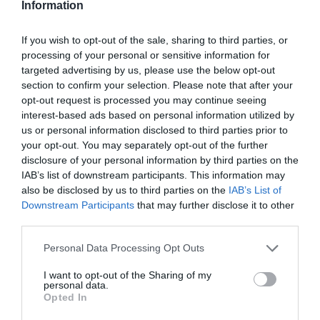
Information
laboral
. Tal como exponen los autores del libro, "el
paradigma digital ha fuera el ámbito personal y
If you wish to opt-out of the sale, sharing to third parties, or
profesional, convirtiéndose en el mejor aliado en
processing of your personal or sensitive information for
targeted advertising by us, please use the below opt-out
la implementación de flexibilidad horaria. Los Z no
section to confirm your selection. Please note that after your
cruzan en
el presencialisme
".
opt-out request is processed you may continue seeing
interest-based ads based on personal information utilized by
us or personal information disclosed to third parties prior to
La emprendeduría como
your opt-out. You may separately opt-out of the further
trabajo ideal
disclosure of your personal information by third parties on the
IAB’s list of downstream participants. This information may
also be disclosed by us to third parties on the
IAB’s List of
El año 2006, unos jóvenes suecos de 24 años
Downstream Participants
that may further disclose it to other
crearon Spotify y cambiaron la industria de la
third parties.
música con las descargas online. Unos años más
Personal Data Processing Opt Outs
tarde, dos startups fundadas por jóvenes de
I want to opt-out of the Sharing of my
veinte años como Uber y Airbnb han
personal data.
revolucionado el mundo del transporte y del
Opted In
turismo. Y tendríamos una tarifa plana en