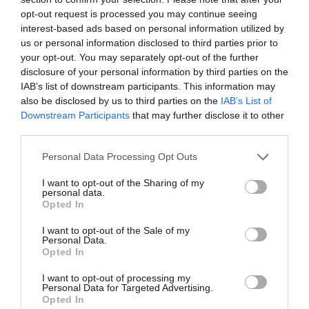
ahora se ha lanzado a este mismo mercado. Lite
opt-out request is processed you may continue seeing
aseguraba que "Google seguirá funcionando
interest-based ads based on personal information utilized by
us or personal information disclosed to third parties prior to
mientras genere un regreso", todo y el peligro que
your opt-out. You may separately opt-out of the further
supone que se convierta en competencia. Por
disclosure of your personal information by third parties on the
Villalobos, su fuerza reside en su importancia por
IAB’s list of downstream participants. This information may
los usuarios. "Google es la primera fuente de
also be disclosed by us to third parties on the
IAB’s List of
Downstream Participants
that may further disclose it to other
información y es imprescindible invertir en SEO y
third parties.
SEM para tener reputación y aparecer en la
primera página de investigación. Si no lo
Personal Data Processing Opt Outs
consigues, no existes".
I want to opt-out of the Sharing of my
personal data.
Opted In
Facebook como posibilidad
El otro gran vía de entrada al entorno digital son
I want to opt-out of the Sale of my
Personal Data.
las
redes sociales
, y aquí sobresale Facebook,
Opted In
que ha
monetitzat
su modelo de negocio con un
I want to opt-out of processing my
formato freemium, en que muchos servicios son
Personal Data for Targeted Advertising.
Opted In
gratuitos, pero por marca la diferencia hay que