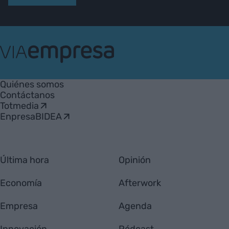
VIA
Empresa
Quiénes somos
Contáctanos
Totmedia
EnpresaBIDEA
Última hora
Opinión
Economía
Afterwork
Empresa
Agenda
Innovación
Pódcast