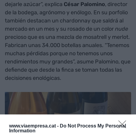
dejarle azúcar”, explica
César Palomino
, director
de la bodega, agrónomo y enólogo. En su porfolio
también destacan un chardonnay que saldrá al
mercado en un mes y su rosado de un color
nude
precioso que es una mezcla de mosatrell y merlot.
Fabrican unas 34.000 botellas anuales. “Tenemos
muchas pérdidas porque no tenemos unos
rendimientos muy grandes”, asume Palomino, que
defiende que desde la finca se toman todas las
decisiones enológicas.
www.viaempresa.cat -
Do Not Process My Personal
Information