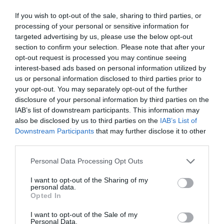
If you wish to opt-out of the sale, sharing to third parties, or
processing of your personal or sensitive information for
targeted advertising by us, please use the below opt-out
section to confirm your selection. Please note that after your
opt-out request is processed you may continue seeing
interest-based ads based on personal information utilized by
Botellas del vino menorquín Torralbenc
us or personal information disclosed to third parties prior to
your opt-out. You may separately opt-out of the further
disclosure of your personal information by third parties on the
En su caso sí exportan y su principal mercado,
IAB’s list of downstream participants. This information may
aunque es pequeño, es el norte de España,
also be disclosed by us to third parties on the
IAB’s List of
principalmente, el País Vasco, con canales de
Downstream Participants
that may further disclose it to other
third parties.
distribución propios separados del circuito
riojano.
Personal Data Processing Opt Outs
I want to opt-out of the Sharing of my
Vinyes Binitord
personal data.
Opted In
Uno de sus vinos emblema es Ciutat de Parella
I want to opt-out of the Sale of my
Personal Data.