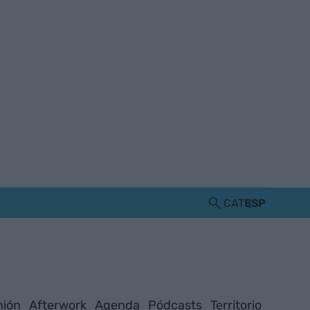
CAT
ESP
nión
Afterwork
Agenda
Pódcasts
Territorio