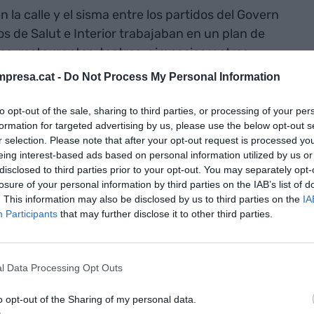
 la calle y el sisma entre los partidos del Govern
 de Salut e Interior trabajaban en un plan de
es, restaurantes, teatros, gimnasios y otras
je del borrador a
El món a RAC1
acabó de armar en
presa.cat -
Do Not Process My Personal Information
18 horas? ¿Hasta las 21 horas? El plan de Salut
oro, tanto en terraza como en interior, aunque solo
to opt-out of the sale, sharing to third parties, or processing of your per
formation for targeted advertising by us, please use the below opt-out s
inal, se reabrirán hasta las 21.30 horas, con
r selection. Please note that after your opt-out request is processed y
0%.
eing interest-based ads based on personal information utilized by us or
disclosed to third parties prior to your opt-out. You may separately opt-
losure of your personal information by third parties on the IAB’s list of
dejó caer la semana pasada que su departamento
. This information may also be disclosed by us to third parties on the
IA
tiempo que pedía “un último esfuerzo” y anunciaba
Participants
that may further disclose it to other third parties.
blecimientos 10 días más para reducir los contagios
0 días”, argumentaba también el secretario de
mon
. La medida desoía (por enésima vez) el clamor
l Data Processing Opt Outs
e había reunido para consensuar propuestas con un
o opt-out of the Sharing of my personal data.
esde
Ferran Adrià
a
Joan Roca
,
Carme